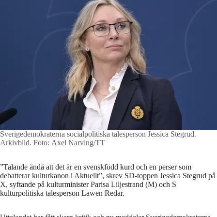
Sverigedemokraterna socialpolitiska talesperson Jessica Stegrud.
Arkivbild.
Foto: Axel Narving/TT
”Talande ändå att det är en svenskfödd kurd och en perser som
debatterar kulturkanon i Aktuellt”, skrev SD-toppen Jessica Stegrud på
X, syftande på kulturminister Parisa Liljestrand (M) och S
kulturpolitiska talesperson Lawen Redar.