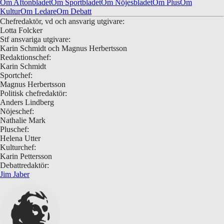
Om Aftonbladet
Om Sportbladet
Om Nöjesbladet
Om Plus
Om
Kultur
Om Ledare
Om Debatt
Chefredaktör, vd och ansvarig utgivare:
Lotta Folcker
Stf ansvariga utgivare:
Karin Schmidt och Magnus Herbertsson
Redaktionschef:
Karin Schmidt
Sportchef:
Magnus Herbertsson
Politisk chefredaktör:
Anders Lindberg
Nöjeschef:
Nathalie Mark
Pluschef:
Helena Utter
Kulturchef:
Karin Pettersson
Debattredaktör:
Jim Jaber