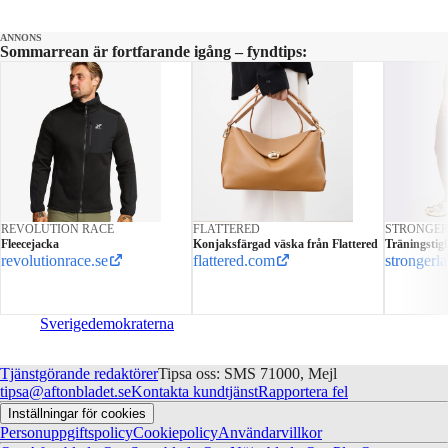
ANNONS
Sommarrean är fortfarande igång – fyndtips:
REVOLUTION RACE
FLATTERED
STRONGE
Fleecejacka
Konjaksfärgad väska från Flattered
Träningstig
revolutionrace.se
flattered.com
strongerl
Sverigedemokraterna
Tjänstgörande redaktörer
Tipsa oss: SMS 71000, Mejl
tipsa@aftonbladet.se
Kontakta kundtjänst
Rapportera fel
Inställningar för cookies
Personuppgiftspolicy
Cookiepolicy
Användarvillkor