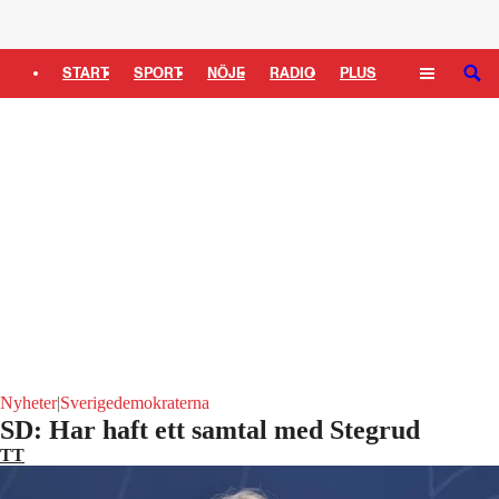
Logga in
START
SPORT
NÖJE
RADIO
PLUS
SÖK
TIPSA
TV
KULTUR
LEDARE
Nyheter
|
Sverigedemokraterna
SD: Har haft ett samtal med Stegrud
TT