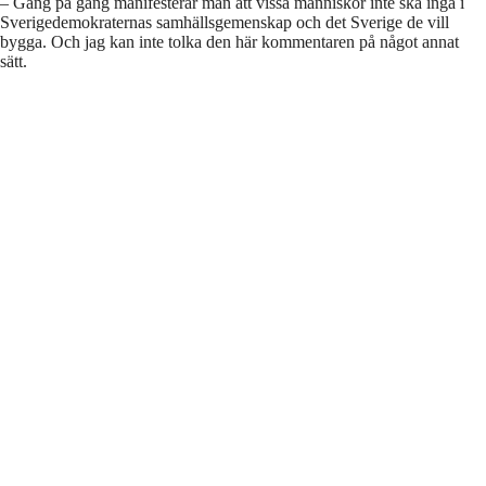
– Gång på gång manifesterar man att vissa människor inte ska ingå i
Sverigedemokraternas samhällsgemenskap och det Sverige de vill
bygga. Och jag kan inte tolka den här kommentaren på något annat
sätt.