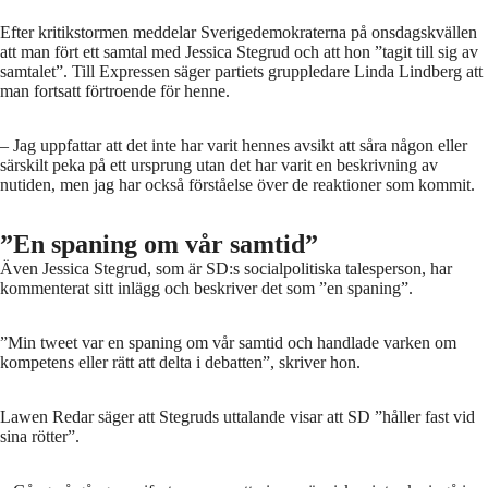
Efter kritikstormen meddelar Sverigedemokraterna på onsdagskvällen
att man fört ett samtal med Jessica Stegrud och att hon ”tagit till sig av
samtalet”. Till Expressen säger partiets gruppledare Linda Lindberg att
man fortsatt förtroende för henne.
– Jag uppfattar att det inte har varit hennes avsikt att såra någon eller
särskilt peka på ett ursprung utan det har varit en beskrivning av
nutiden, men jag har också förståelse över de reaktioner som kommit.
”En spaning om vår samtid”
Även Jessica Stegrud, som är SD:s socialpolitiska talesperson, har
kommenterat sitt inlägg och beskriver det som ”en spaning”.
”Min tweet var en spaning om vår samtid och handlade varken om
kompetens eller rätt att delta i debatten”, skriver hon.
Lawen Redar säger att Stegruds uttalande visar att SD ”håller fast vid
sina rötter”.