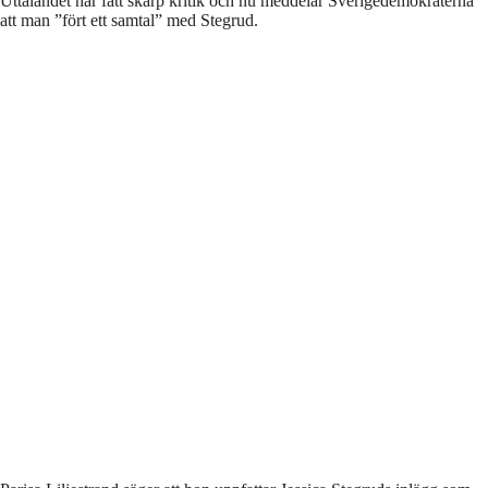
Uttalandet har fått skarp kritik och nu meddelar Sverigedemokraterna
att man ”fört ett samtal” med Stegrud.