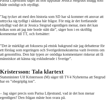
Parisa Liljestrand säger att hon uppfattar Jessica Stegruds inlägg som
både onödigt och otydligt.
”Jag tycker att med den historia som SD har så kommer ett ansvar att
uttrycka sig tydligt i sådana här frågor. För mig är det fortfarande
otydligt vad det är Jessica Stegrud egentligen menar, men det kan
tolkas som att jag inte borde stått där”, säger hon i en skriftlig
kommentar till TT, och fortsätter:
”Det är märkligt att fokusera på etnisk bakgrund när jag debatterar för
ett förslag som regeringen och Sverigedemokraterna varit överens om
att genomföra. Den här typen av onödiga kommentarer riskerar att få
människor att känna sig exkluderade i Sverige”.
Kristersson: Tala klartext
Statsminister Ulf Kristersson (M) säger till TV4 Nyheterna att Stegrud
har en ”obegriplig ton”.
– Jag säger precis som Parisa Liljestrand, vad är det hon menar
egentligen? Den frågan måste hon svara på.