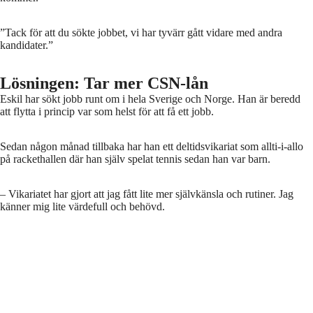
–
Varannan person inskriven
på Arbetsförmedlingen i Stockholm har
en eftergymnasial utbildning.
”Tack för att du sökte jobbet, vi har tyvärr gått vidare med andra
kandidater.”
– Under våren 2026 har andelen minskat något, från 5 procent av
samtliga inskrivna på Arbetsförmedlingen till 4,7 procent.
Lösningen: Tar mer CSN-lån
Eskil har sökt jobb runt om i hela Sverige och Norge. Han är beredd
att flytta i princip var som helst för att få ett jobb.
Sedan någon månad tillbaka har han ett deltidsvikariat som allti-i-allo
på rackethallen där han själv spelat tennis sedan han var barn.
– Vikariatet har gjort att jag fått lite mer självkänsla och rutiner. Jag
känner mig lite värdefull och behövd.