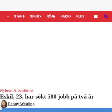
Logga in
START
SPORT
NÖJE
RADIO
PLUS
SÖK
TIPSA
TV
KULTUR
LEDARE
Nyheter
|
Arbetslöshet
Eskil, 23, har sökt 500 jobb på två år
Laddar ...
Fanny Westling