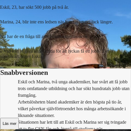
Eskil, 23, har sökt 500 jobb på två år.
Marina, 24, blir inte ens ledsen när hon får ett nej tack längre.
Nu har de en fråga till arbetsmarknadsministern.
– Vad kan vi göra annorlunda för att lyckas få ett jobb? Det är
supersvårt, säger Eskil.
Snabbversionen
Eskil och Marina, två unga akademiker, har svårt att få jobb
trots omfattande utbildning och har sökt hundratals jobb utan
framgång.
Arbetslösheten bland akademiker är den högsta på tio år,
vilket påverkar självförtroendet hos många arbetssökande i
liknande situationer.
Situationen har lett till att Eskil och Marina ser sig tvingade
Läs mer
att ta fler CSN-lån och återgå till studierna när