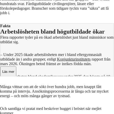
hundratals svar. Färdigutbildade civilingenjörer, lärare eller
förskolepedagoger. Branscher som tidigare tyckts vara ”säkra” att få
jobb i.
Fakta
Arbetslösheten bland högutbildade ökar
Flera rapporter tyder på en ökad arbetslöshet just bland människor som
utbildat sig.
– Under 2025 ökade arbetslösheten mer i bland eftergymnasialt
utbildade än i andra grupper, enligt
Konjunkturinstitutets
rapport från
mars 2026. Ökningen betod främst av inrikes födda män.
Läs mer
– Arbetslösheten bland akademiker var under 2025 den högsta på 10
år. En fjärdedel av alla inskrivna på Arbetsförmedlingen är
akademiker, enligt en
rapport
från Akademikernas a-kassa från april
Många vittnar om att de sökt över hundra jobb, men knappt fått
2026.
komma på intervju. Ansökningsprocesserna är långa och tar mycket
energi – och möts många gånger av tystnad.
– Antalet arbetslösa akademiker har ökat med 23 000 personer på bara
två år, enligt en
en rapport som Saco släppte i höstas
.
Och samtliga vi pratat med beskriver hugget i bröstet när mejlet
kommer.