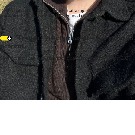
arbetsmarknaden inte erbjuder jobb.
Det brukade heta: Utbilda dig och skaffa dig ett jobb. En
högskoleutbildning var ofta liktecken med en trygg karriär.
”Trygga” yrket pekas ut – har rasat 73
procent
Så är det inte i dag. Arbetslösheten bland akademiker var under 2025
är den högsta på tio år.