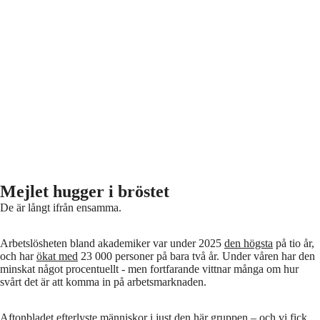
Mejlet hugger i bröstet
De är långt ifrån ensamma.
Arbetslösheten bland akademiker var under 2025
den högsta
på tio år,
och har
ökat med
23 000 personer på bara två år. Under våren har den
minskat något procentuellt - men fortfarande vittnar många om hur
svårt det är att komma in på arbetsmarknaden.
Aftonbladet efterlyste människor i just den här gruppen – och vi fick