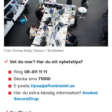
Foto: Emma-Sofia Olsson / Schibsted
Vet du mer? Har du ett nyhetstips?
Ring
08-411 11 11
Skicka sms
71000
E-posta
tipsa@aftonbladet.se
Har du extra känslig information?
Använd
SecureDrop