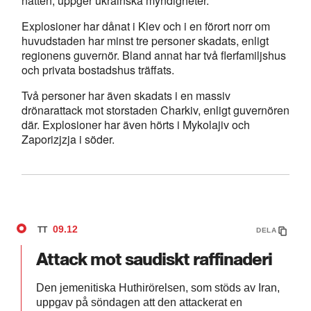
natten, uppger ukrainska myndigheter.
Explosioner har dånat i Kiev och i en förort norr om
huvudstaden har minst tre personer skadats, enligt
regionens guvernör. Bland annat har två flerfamiljshus
och privata bostadshus träffats.
Två personer har även skadats i en massiv
drönarattack mot storstaden Charkiv, enligt guvernören
där. Explosioner har även hörts i Mykolajiv och
Zaporizjzja i söder.
09.12
TT
DELA
Attack mot saudiskt raffinaderi
Den jemenitiska Huthirörelsen, som stöds av Iran,
uppgav på söndagen att den attackerat en