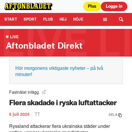
Plus
Logga in
Aftonbladet är en del av Schibsted Media.
Schibsted News Media AB är
ansvarig för dina data på denna webbplats.
Läs mer här
Tipsa oss
START
SPORT
PLUS
HEJ
NÖJE
TIPSA
KULTUR
LEDARE
TV
LIVE
Aftonbladet Direkt
Hör morgonens viktigaste nyheter – på två
minuter!
Fastnålat inlägg
Flera skadade i ryska luftattacker
6 juli 2025
TT
DELA
Ryssland attackerar flera ukrainska städer under