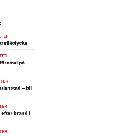
t
ETER
trafikolycka
TER
 föremål på
ETER
stianstad – bil
TER
 efter brand i
TER