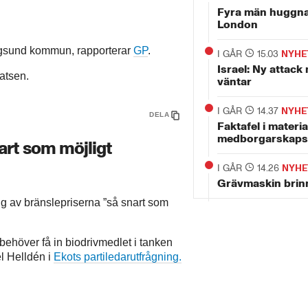
Fyra män huggna
London
nungsund kommun, rapporterar
GP
.
I GÅR
15.03
NYHE
Israel: Ny attack
latsen.
väntar
I GÅR
14.37
NYHE
DELA
Faktafel i materia
medborgarskaps
art som möjligt
I GÅR
14.26
NYHE
Grävmaskin brinn
ng av bränslepriserna ”så snart som
 behöver få in biodrivmedlet i tanken
el Helldén i
Ekots partiledarutfrågning.