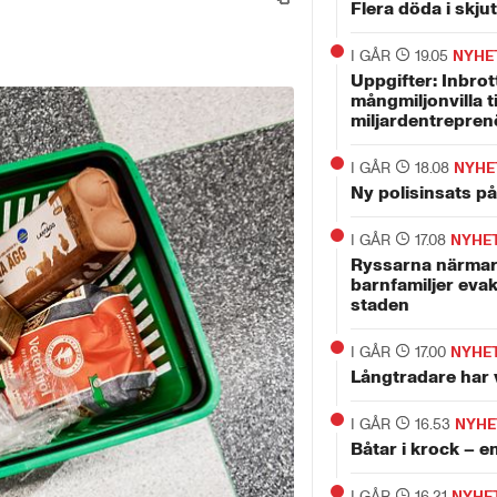
Flera döda i skju
I GÅR
19.05
NYHE
Uppgifter: Inbrott
mångmiljonvilla t
miljardentrepren
I GÅR
18.08
NYHE
Ny polisinsats p
I GÅR
17.08
NYHE
Ryssarna närmar
barnfamiljer evak
staden
I GÅR
17.00
NYHE
Långtradare har 
I GÅR
16.53
NYHE
Båtar i krock – 
I GÅR
16.21
NYHE