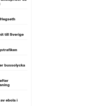
t
 Hegseth
 till Sverige
gstrafiken
er bussolycka
efter
aning
 av ebola i