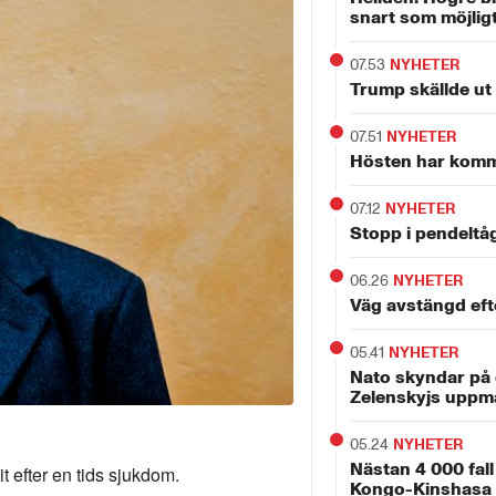
snart som möjlig
07.53
NYHETER
Trump skällde ut
07.51
NYHETER
Hösten har kommit
07.12
NYHETER
Stopp i pendeltå
06.26
NYHETER
Väg avstängd eft
05.41
NYHETER
Nato skyndar på 
Zelenskyjs uppm
05.24
NYHETER
Nästan 4 000 fall
t efter en tids sjukdom.
Kongo-Kinshasa