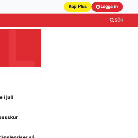
Köp Plus
Logga in
SÖK
 i juli
i busskur
ränslepriser så