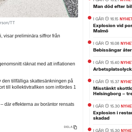
Man död efter bi
I GÅR
16.15
NYHE
erson/TT
Explosion vid por
Malmö
i, visar preliminära siffror från
I GÅR
16.08
NYHE
Bebissängar åter
I GÅR
15.40
NYHE
 genomsnitt räknat med att inflationen
Arbetsplatsolyck
 den tillfälliga skattesänkningen på
I GÅR
15.37
NYHE
till kollektivtrafiken som infördes 1
Misstänkt skottl
Helsingborg – tr
– där effekterna av boräntor rensats
I GÅR
15.30
NYHE
Explosion i rest
skadad
DELA
I GÅR
15.30
NYHE