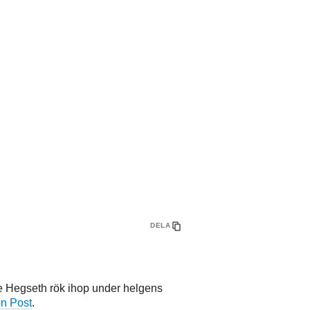
DELA
e Hegseth rök ihop under helgens
n Post
.