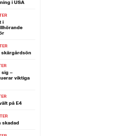
tning i USA
TER
 i
illhörande
ör
TER
å skärgårdsön
TER
 sig –
uerar viktiga
TER
vält på E4
TER
en skadad
TER