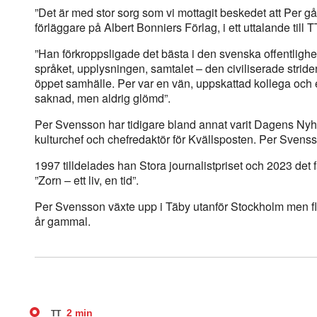
”Det är med stor sorg som vi mottagit beskedet att Per gå
förläggare på Albert Bonniers Förlag, i ett uttalande till T
”Han förkroppsligade det bästa i den svenska offentlighe
språket, upplysningen, samtalet – den civiliserade stride
öppet samhälle. Per var en vän, uppskattad kollega och en 
saknad, men aldrig glömd”.
Per Svensson har tidigare bland annat varit Dagens Nyhe
kulturchef och chefredaktör för Kvällsposten. Per Svensson
1997 tilldelades han Stora journalistpriset och 2023 det f
”Zorn – ett liv, en tid”.
Per Svensson växte upp i Täby utanför Stockholm men fl
år gammal.
2 min
TT