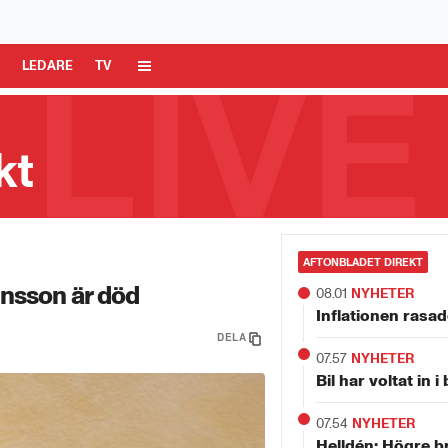
 Media AB är ansvarig för dina data på denna webbplats.
Läs mer här
R
LEDARE
TV
kt
a ö
AFTONBLADET DIREKT
ensson är död
08.01
NYHETER
Inflationen rasade
DELA
07.57
NYHETER
Bil har voltat in 
07.54
NYHETER
Helldén: Högre b