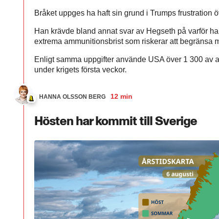
Bråket uppges ha haft sin grund i Trumps frustration öv
Han krävde bland annat svar av Hegseth på varför han 
extrema ammunitionsbrist som riskerar att begränsa mil
Enligt samma uppgifter använde USA över 1 300 av arm
under krigets första veckor.
12 min
HANNA OLSSON BERG
Hösten har kommit till Sverige