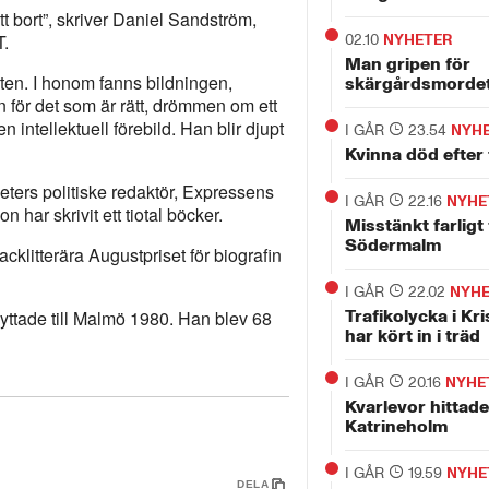
tt bort”, skriver Daniel Sandström,
T.
02.10
NYHETER
Man gripen för
ten. I honom fanns bildningen,
skärgårdsmorde
n för det som är rätt, drömmen om ett
intellektuell förebild. Han blir djupt
I GÅR
23.54
NYH
Kvinna död efter 
ters politiske redaktör, Expressens
I GÅR
22.16
NYHE
 har skrivit ett tiotal böcker.
Misstänkt farligt
Södermalm
acklitterära Augustpriset för biografin
I GÅR
22.02
NYH
yttade till Malmö 1980. Han blev 68
Trafikolycka i Kri
har kört in i träd
I GÅR
20.16
NYHE
Kvarlevor hittade
Katrineholm
I GÅR
19.59
NYHE
DELA