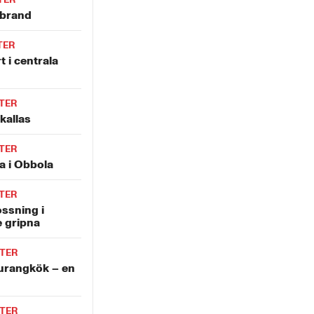
lbrand
TER
t i centrala
TER
kallas
TER
a i Obbola
TER
ossning i
e gripna
TER
aurangkök – en
TER