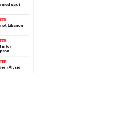
 med sax i
TER
 mot Libanon
TER
l inför
prov
TER
er i Älvsjö