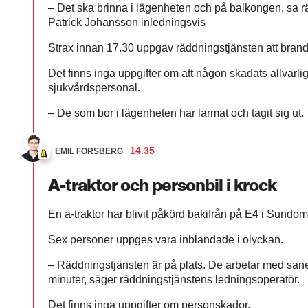
– Det ska brinna i lägenheten och på balkongen, sa 
Patrick Johansson inledningsvis
Strax innan 17.30 uppgav räddningstjänsten att brand
Det finns inga uppgifter om att någon skadats allvarli
sjukvårdspersonal.
– De som bor i lägenheten har larmat och tagit sig ut.
14.35
EMIL FORSBERG
A-traktor och personbil i krock
En a-traktor har blivit påkörd bakifrån på E4 i Sund
Sex personer uppges vara inblandade i olyckan.
– Räddningstjänsten är på plats. De arbetar med san
minuter, säger räddningstjänstens ledningsoperatör.
Det finns inga uppgifter om personskador.