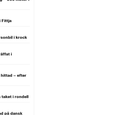
 Fittja
sonbil i krock
äffat i
ittad – efter
 taket i rondell
ad på dansk