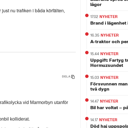
lågor
st nu trafiken i båda körfälten,
17.02
NYHETER
Brand i lägenhet i
16.35
NYHETER
A-traktor och per
15.44
NYHETER
Uppgift: Fartyg tr
Hormuzsundet
DELA
15.03
NYHETER
Försvunnen man h
två dygn
14.47
NYHETER
n trafikolycka vid Marmorbyn utanför
Bil har voltat – på
nbil kolliderat.
14.17
NYHETER
Död haj uppspol