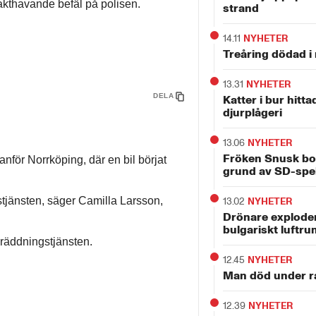
akthavande befäl på polisen.
strand
14.11
NYHETER
Treåring dödad i 
13.31
NYHETER
DELA
Katter i bur hitt
djurplågeri
13.06
NYHETER
Fröken Snusk bo
nför Norrköping, där en bil börjat
grund av SD-spe
gstjänsten, säger Camilla Larsson,
13.02
NYHETER
Drönare exploder
bulgariskt luftru
t räddningstjänsten.
12.45
NYHETER
Man död under r
12.39
NYHETER