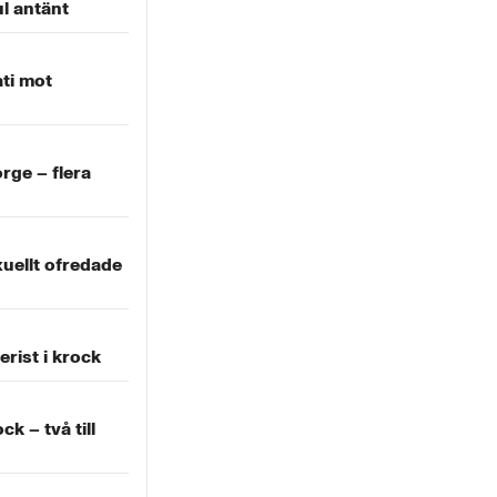
l antänt
ti mot
orge – flera
uellt ofredade
erist i krock
ck – två till