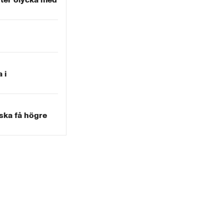
 i
ka få högre