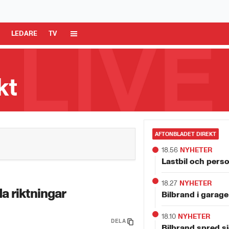
 Media AB är ansvarig för dina data på denna webbplats.
Läs mer här
R
LEDARE
TV
kt
AFTONBLADET DIREKT
18.56
NYHETER
Lastbil och perso
18.27
NYHETER
a riktningar
Bilbrand i garage
18.10
NYHETER
DELA
Bilbrand spred si