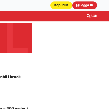
Köp Plus
Logga in
SÖK
nbil i krock
g – 300 meter i