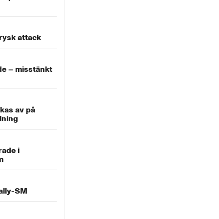
rysk attack
ade – misstänkt
kas av på
lning
ade i
m
ally-SM