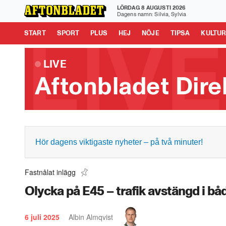
LÖRDAG 8 AUGUSTI 2026
Aftonbladet är en del av Schibsted Media.
Schibsted News
Dagens namn: Silvia, Sylvia
Tipsa oss
START
SPORT
PLUS
HEJ
NÖJE
TIPSA
KULTU
LIVE
Aftonbladet Dire
Rituals släppte bebisparfym: ”Sjukaste”
Hör dagens viktigaste nyheter – på två minuter!
1:01
Fastnålat inlägg
Olycka på E45 – trafik avstängd i båd
6 juli 2025
Albin Almqvist