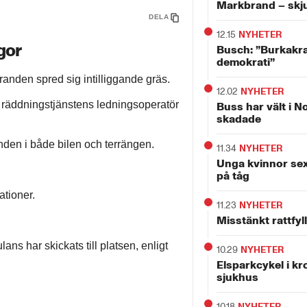
Markbrand – skju
DELA
12.15
NYHETER
gor
Busch: ”Burkakra
demokrati”
randen spred sig intilliggande gräs.
12.02
NYHETER
 sa räddningstjänstens ledningsoperatör
Buss har vält i N
skadade
nden i både bilen och terrängen.
11.34
NYHETER
Unga kvinnor sex
på tåg
ationer.
11.23
NYHETER
Misstänkt rattfyll
ns har skickats till platsen, enligt
10.29
NYHETER
Elsparkcykel i kro
sjukhus
10.18
NYHETER