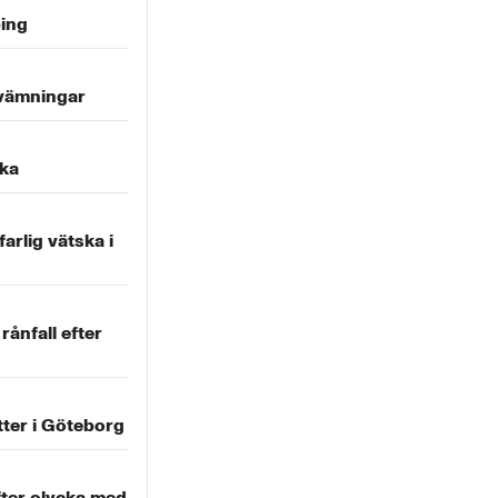
ping
svämningar
cka
arlig vätska i
ånfall efter
tter i Göteborg
efter olycka med