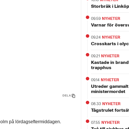
Storbråk i Linkö
09.59
NYHETER
Varnar för över
09.24
NYHETER
Crosskarts i oly
09.21
NYHETER
Kastade in brandf
trapphus
09.14
NYHETER
Utreder gammalt r
ministermordet
DELA
08.33
NYHETER
Tågstrulet fortsä
kholm på lördagseftermiddagen.
07.55
NYHETER
Två till sjukhus 