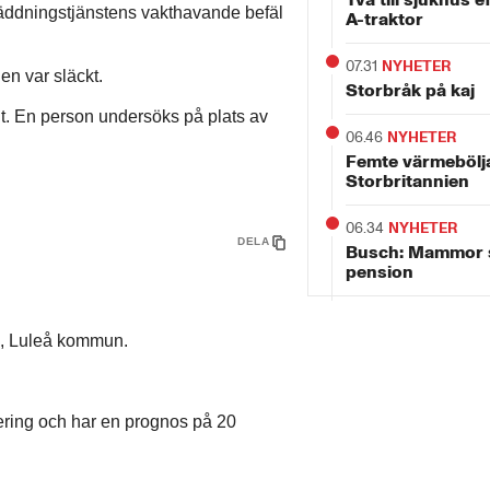
räddningstjänstens vakthavande befäl
A-traktor
07.31
NYHETER
en var släckt.
Storbråk på kaj
gt. En person undersöks på plats av
06.46
NYHETER
Femte värmebölja
Storbritannien
06.34
NYHETER
DELA
Busch: Mammor s
pension
om, Luleå kommun.
ering och har en prognos på 20