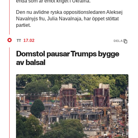
enda som är emot kriget i Ukraina.
Den nu avlidne ryska oppositionsledaren Aleksej
Navalnyjs fru, Julia Navalnaja, har öppet stöttat
partiet.
17.02
TT
DELA
Domstol pausar Trumps bygge
av balsal