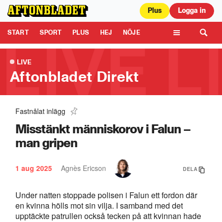
Plus
Logga in
Aftonbladet är en del av Schibsted Media.
Schibsted News Media AB är
ansvarig för dina data på denna webbplats.
Läs mer här
Tipsa oss
START
SPORT
PLUS
HEJ
NÖJE
TIPSA
KULTUR
LEDARE
TV
LIVE
Aftonbladet Direkt
Fastnålat inlägg
Sex dödade i skolskjutning
0:47
Misstänkt människorov i Falun –
man gripen
1 aug 2025
Agnès Ericson
DELA
Under natten stoppade polisen i Falun ett fordon där
en kvinna hölls mot sin vilja. I samband med det
upptäckte patrullen också tecken på att kvinnan hade