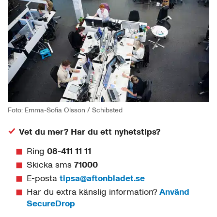
Foto: Emma-Sofia Olsson / Schibsted
Vet du mer? Har du ett nyhetstips?
Ring
08-411 11 11
Skicka sms
71000
E-posta
tipsa@aftonbladet.se
Har du extra känslig information?
Använd
SecureDrop