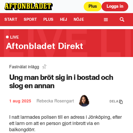
Plus
Logga in
Aftonbladet är en del av Schibsted Media.
Schibsted News Media AB är
ansvarig för dina data på denna webbplats.
Läs mer här
Tipsa oss
START
SPORT
PLUS
HEJ
NÖJE
TIPSA
KULTUR
LEDARE
TV
LIVE
Aftonbladet Direkt
Fastnålat inlägg
Explosion i Malmö: ”Håren på benen reste sig”
1:10
Ung man bröt sig in i bostad och
slog en annan
1 aug 2025
Rebecka Rosengart
DELA
I natt larmades polisen till en adress i Jönköping, efter
ett larm om att en person gjort inbrott via en
balkongdörr.