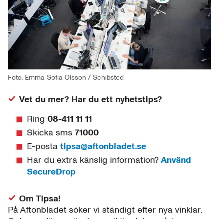
Foto: Emma-Sofia Olsson / Schibsted
Vet du mer? Har du ett nyhetstips?
Ring
08-411 11 11
Skicka sms
71000
E-posta
tipsa@aftonbladet.se
Har du extra känslig information?
Använd
SecureDrop
Om Tipsa!
På Aftonbladet söker vi ständigt efter nya vinklar.