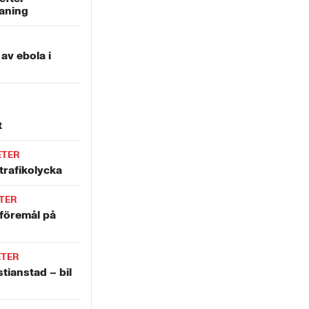
aning
 av ebola i
t
ETER
trafikolycka
TER
 föremål på
ETER
stianstad – bil