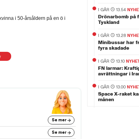
I GÅR
13.54
NYHE
Drönarbomb på fl
kvinna i 50-årsåldern på en ö i
Tyskland
I GÅR
13.28
NYHE
Minibussar har f
fyra skadade
r
I GÅR
13.10
NYHE
FN larmar: Krafti
avrättningar i Ira
I GÅR
13.00
NYHE
Space X-raket kan
månen