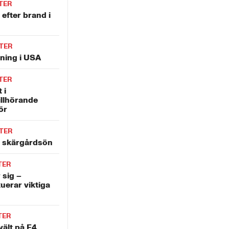
TER
 efter brand i
TER
tning i USA
TER
 i
illhörande
ör
TER
å skärgårdsön
TER
 sig –
uerar viktiga
TER
vält på E4