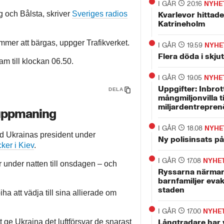
I GÅR
20.16
NYHE
g och Bålsta, skriver
Sveriges radios
Kvarlevor hittade
Katrineholm
mmer att bärgas, uppger Trafikverket.
I GÅR
19.59
NYHE
Flera döda i skju
m till klockan 06.50.
I GÅR
19.05
NYHE
Uppgifter: Inbrott
DELA
mångmiljonvilla t
miljardentrepren
 uppmaning
I GÅR
18.08
NYHE
d Ukrainas president under
Ny polisinsats p
ker i Kiev
.
I GÅR
17.08
NYHE
r under natten till onsdagen – och
Ryssarna närmar
barnfamiljer evak
staden
ha att vädja till sina allierade om
I GÅR
17.00
NYHE
t ge Ukraina det luftförsvar de snarast
Långtradare har 