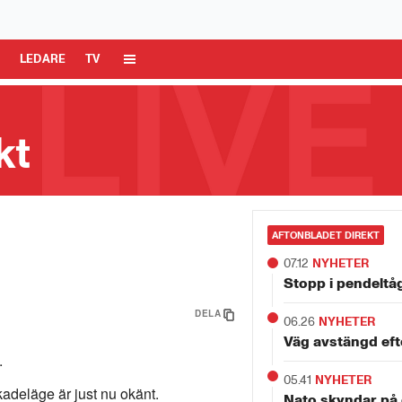
 Media AB är ansvarig för dina data på denna webbplats.
Läs mer här
R
LEDARE
TV
kt
a ö
AFTONBLADET DIREKT
07.12
NYHETER
Stopp i pendeltå
DELA
06.26
NYHETER
Väg avstängd eft
.
05.41
NYHETER
adeläge är just nu okänt.
Nato skyndar på 