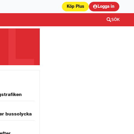
Köp Plus
Logga in
SÖK
gstrafiken
er bussolycka
efter