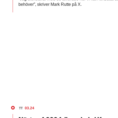
behöver”, skriver Mark Rutte på X.
03.24
TT