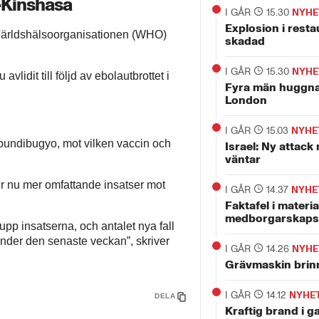
o-Kinshasa
I GÅR
15.30
NYHE
Explosion i rest
t Världshälsoorganisationen (WHO)
skadad
I GÅR
15.30
NYHE
vlidit till följd av ebolautbrottet i
Fyra män huggna
London
I GÅR
15.03
NYHE
n bundibugyo, mot vilken vaccin och
Israel: Ny attack
väntar
 nu mer omfattande insatser mot
I GÅR
14.37
NYHE
Faktafel i materia
medborgarskaps
upp insatserna, och antalet nya fall
under den senaste veckan”, skriver
I GÅR
14.26
NYHE
Grävmaskin brinn
I GÅR
14.12
NYHE
DELA
Kraftig brand i 