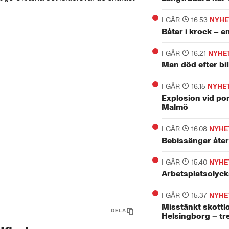
I GÅR
16.53
NYHE
Båtar i krock – 
I GÅR
16.21
NYHE
Man död efter bi
I GÅR
16.15
NYHE
Explosion vid por
Malmö
I GÅR
16.08
NYHE
Bebissängar åter
I GÅR
15.40
NYHE
Arbetsplatsolyck
I GÅR
15.37
NYHE
Misstänkt skottl
DELA
Helsingborg – tr