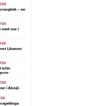
TER
aurangkök – en
TER
 med sax i
TER
 mot Libanon
TER
l inför
prov
TER
er i Älvsjö
TER
garagelänga