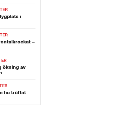
TER
ygplats i
TER
rontalkrockat –
TER
g ökning av
n
TER
 ha träffat