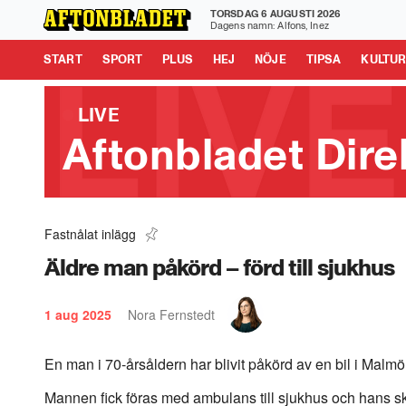
TORSDAG 6 AUGUSTI 2026
Aftonbladet är en del av Schibsted Media.
Schibsted News
Dagens namn: Alfons, Inez
Tipsa oss
START
SPORT
PLUS
HEJ
NÖJE
TIPSA
KULTU
LIVE
Aftonbladet Dire
Fastnålat inlägg
Uppgifter: Jakt på gärningsman – på samm
0:33
Äldre man påkörd – förd till sjukhus
1 aug 2025
Nora Fernstedt
En man i 70-årsåldern har blivit påkörd av en bil i Malmö
Mannen fick föras med ambulans till sjukhus och hans sk