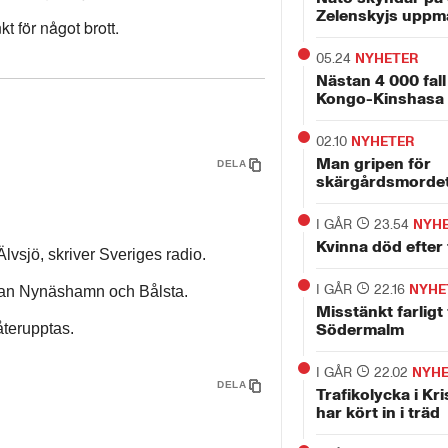
Zelenskyjs uppm
t för något brott.
05.24
NYHETER
Nästan 4 000 fall
Kongo-Kinshasa
02.10
NYHETER
Man gripen för
DELA
skärgårdsmorde
I GÅR
23.54
NYH
Kvinna död efter 
Älvsjö, skriver Sveriges radio.
I GÅR
22.16
NYHE
llan Nynäshamn och Bålsta.
Misstänkt farligt
återupptas.
Södermalm
I GÅR
22.02
NYH
DELA
Trafikolycka i Kri
har kört in i träd