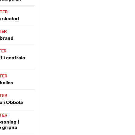
TER
en skadad
TER
lbrand
TER
t i centrala
TER
kallas
TER
a i Obbola
TER
ossning i
e gripna