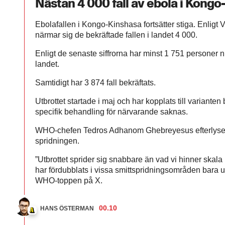
Nästan 4 000 fall av ebola i Kong
Ebolafallen i Kongo-Kinshasa fortsätter stiga. Enlig
närmar sig de bekräftade fallen i landet 4 000.
Enligt de senaste siffrorna har minst 1 751 personer nu a
landet.
Samtidigt har 3 874 fall bekräftats.
Utbrottet startade i maj och har kopplats till variante
specifik behandling för närvarande saknas.
WHO-chefen Tedros Adhanom Ghebreyesus efterlyser
spridningen.
”Utbrottet sprider sig snabbare än vad vi hinner skala 
har fördubblats i vissa smittspridningsområden bara 
WHO-toppen på X.
00.10
HANS ÖSTERMAN