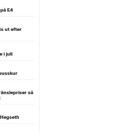
 på E4
s ut efter
 i juli
i busskur
ränslepriser så
t
 Hegseth