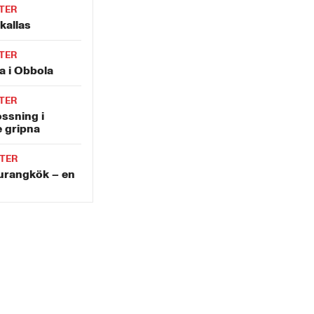
TER
kallas
TER
a i Obbola
TER
ossning i
e gripna
TER
aurangkök – en