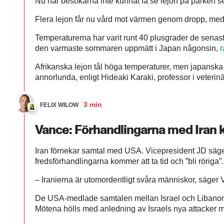
Nu har besökarna inte kunnat få se lejon på parken se
Flera lejon får nu vård mot värmen genom dropp, medi
Temperaturerna har varit runt 40 plusgrader de senaste
den varmaste sommaren uppmätt i Japan någonsin,
r
Afrikanska lejon tål höga temperaturer, men japanska l
annorlunda, enligt Hideaki Karaki, professor i veterin
3 min
FELIX WILOW
Vance: Förhandlingarna med Iran k
Iran förnekar samtal med USA. Vicepresident JD säge
fredsförhandlingarna kommer att ta tid och ”bli röriga”.
– Iranierna är utomordentligt svåra människor, säger
De USA-medlade samtalen mellan Israel och Libanon 
Mötena hölls med anledning av Israels nya attacker 