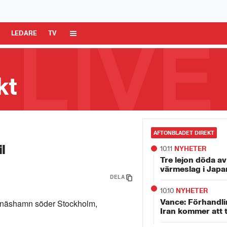
 Media AB är ansvarig för dina data på denna webbplats.
Läs mer här
R
LEDARE
TV
kt
a ö
AFTONBLADET DIREKT
l
10.11
NYHETER
Tre lejon döda a
värmeslag i Japa
DELA
10.10
NYHETER
Vance: Förhandl
 Nynäshamn söder Stockholm,
Iran kommer att t