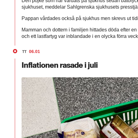
Den pojke som har vårdats på sjukhus sedan båtolyckan
sjukhuset, meddelar Sahlgrenska sjukhusets presstjä
Pappan vårdades också på sjukhus men skrevs ut tidi
Mamman och dottern i familjen hittades döda efter en s
och ett lastfartyg var inblandade i en olycka förra vec
06.01
TT
Inflationen rasade i juli