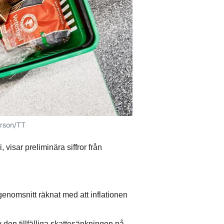
erson/TT
i, visar preliminära siffror från
 genomsnitt räknat med att inflationen
 den tillfälliga skattesänkningen på