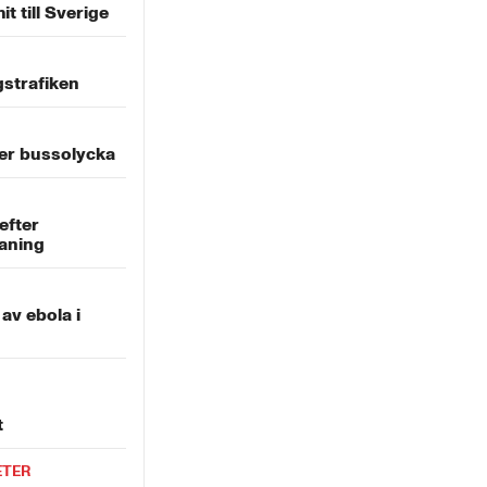
 till Sverige
gstrafiken
er bussolycka
efter
aning
 av ebola i
t
ETER