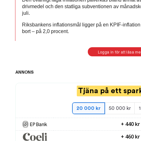
drivmedel och den statliga subventionen av månadskort 
juli.
Riksbankens inflationsmål ligger på en KPIF-inflation 
bort – på 2,0 procent.
Logga in för att läsa me
ANNONS