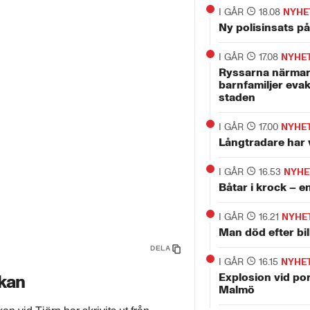
I GÅR
18.08
NYHE
Ny polisinsats p
I GÅR
17.08
NYHE
Ryssarna närmar
barnfamiljer evak
staden
I GÅR
17.00
NYHE
Långtradare har 
I GÅR
16.53
NYHE
Båtar i krock – 
I GÅR
16.21
NYHE
Man död efter bi
DELA
I GÅR
16.15
NYHE
Explosion vid por
ckan
Malmö