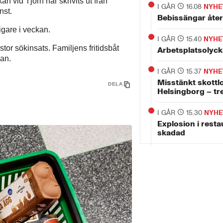
 vid Tjörn har skrivits ut från
I GÅR
16.08
NYHE
nst.
Bebissängar åter
gare i veckan.
I GÅR
15.40
NYHE
tor sökinsats. Familjens fritidsbåt
Arbetsplatsolyck
kan.
I GÅR
15.37
NYHE
Misstänkt skottl
DELA
Helsingborg – tr
I GÅR
15.30
NYHE
Explosion i rest
skadad