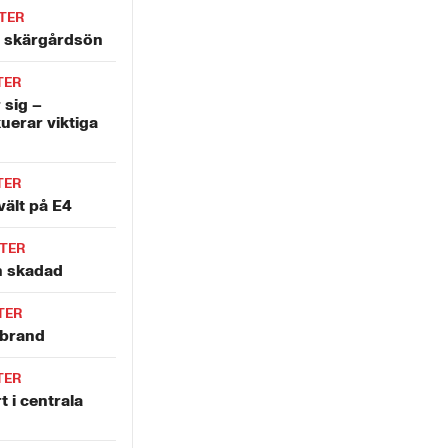
TER
å skärgårdsön
TER
 sig –
uerar viktiga
TER
vält på E4
TER
en skadad
TER
lbrand
TER
t i centrala