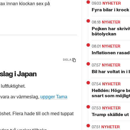
trax innan klockan sex på
09.03
NYHETER
Fyra bilar i krock
08.18
NYHETER
Pojken har skrivit
båtolyckan
08.01
NYHETER
Inflationen rasade
DELA
07.57
NYHETER
Bil har voltat in 
slag i Japan
07.54
NYHETER
luftfuktighet.
Helldén: Högre b
snart som möjlig
s vara av värmeslag,
uppger Tama
07.53
NYHETER
löshet. Flera hade till och med tuppat
Trump skällde ut
07.51
NYHETER