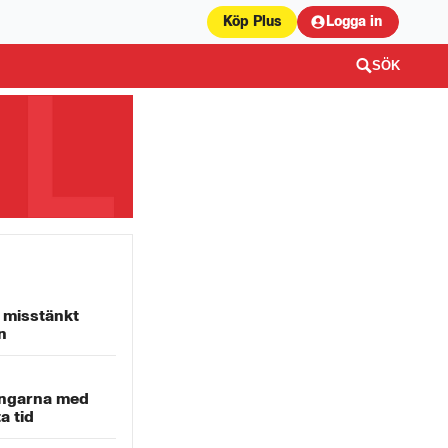
Köp Plus
Logga in
SÖK
v misstänkt
n
ingarna med
a tid