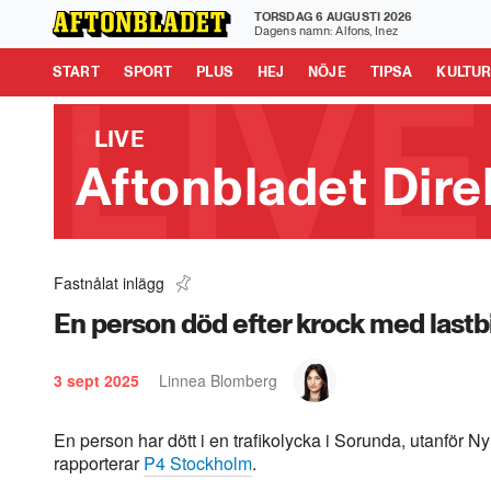
TORSDAG 6 AUGUSTI 2026
Aftonbladet är en del av Schibsted Media.
Schibsted News
Dagens namn: Alfons, Inez
Tipsa oss
START
SPORT
PLUS
HEJ
NÖJE
TIPSA
KULTU
LIVE
Aftonbladet Dire
Fastnålat inlägg
Uppgifter: Jakt på gärningsman – på samm
0:33
En person död efter krock med lastbi
3 sept 2025
Linnea Blomberg
En person har dött i en trafikolycka i Sorunda, utanför
rapporterar
P4 Stockholm
.