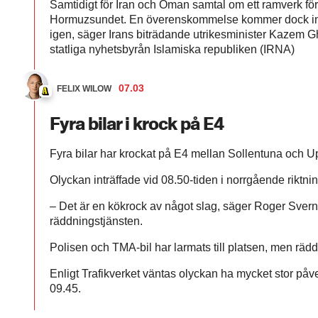
Samtidigt för Iran och Oman samtal om ett ramverk för 
Hormuzsundet. En överenskommelse kommer dock int
igen, säger Irans biträdande utrikesminister Kazem G
statliga nyhetsbyrån Islamiska republiken (IRNA)
07.03
FELIX WILOW
Fyra bilar i krock på E4
Fyra bilar har krockat på E4 mellan Sollentuna och 
Olyckan inträffade vid 08.50-tiden i norrgående riktnin
– Det är en kökrock av något slag, säger Roger Svern
räddningstjänsten.
Polisen och TMA-bil har larmats till platsen, men rädd
Enligt Trafikverket väntas olyckan ha mycket stor påve
09.45.