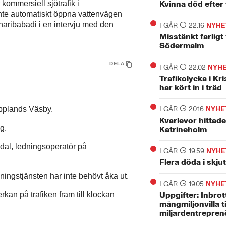
kommersiell sjötrafik i
Kvinna död efter 
e automatiskt öppna vattenvägen
haribabadi i en intervju med den
I GÅR
22.16
NYHE
Misstänkt farligt
Södermalm
DELA
I GÅR
22.02
NYH
Trafikolycka i Kri
har kört in i träd
Upplands Väsby.
I GÅR
20.16
NYHE
Kvarlevor hittade
g.
Katrineholm
dal, ledningsoperatör på
I GÅR
19.59
NYHE
Flera döda i skju
ningstjänsten har inte behövt åka ut.
I GÅR
19.05
NYHE
rkan på trafiken fram till klockan
Uppgifter: Inbrott
mångmiljonvilla t
miljardentrepren