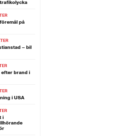
trafikolycka
TER
 föremål på
ETER
stianstad – bil
TER
 efter brand i
TER
tning i USA
TER
 i
illhörande
ör