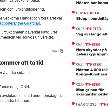
dan två veckor tillbaka.
Hösten har kommit
cin och luftkonditionering.
07.12
NYHETER
 veckorna i landet och förra året var
Stopp i pendeltå
apporterar the Guardian.
06.26
NYHETER
uftfuktigheten påverkar kattdjuret
Väg avstängd eft
ärmedicin vid Tokyos universitet.
05.41
NYHETER
Nato skyndar på 
DELA
Zelenskyjs uppm
ommer att ta tid
05.24
NYHETER
Nästan 4 000 fall
r å andra sidan att
Kongo-Kinshasa
02.10
NYHETER
 Vance enligt CNN.
Man gripen för
skärgårdsmorde
avslutades i förtid under onsdagen.
mot södra Libanon.
I GÅR
23.54
NYH