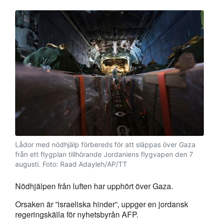
Lådor med nödhjälp förbereds för att släppas över Gaza
från ett flygplan tillhörande Jordaniens flygvapen den 7
augusti.
Foto: Raad Adayleh/AP/TT
Nödhjälpen från luften har upphört över Gaza.
Orsaken är ”israeliska hinder”, uppger en jordansk
regeringskälla för nyhetsbyrån AFP.