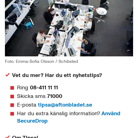
Foto: Emma-Sofia Olsson / Schibsted
Vet du mer? Har du ett nyhetstips?
Ring
08-411 11 11
Skicka sms
71000
E-posta
tipsa@aftonbladet.se
Har du extra känslig information?
Använd
SecureDrop
Om Tipsa!