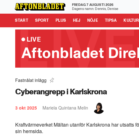
FREDAG 7 AUGUSTI 2026
Aftonbladet är en del av Schibsted Media.
Schibsted News
Dagens namn: Dennis, Denise
Tipsa oss
START
SPORT
PLUS
HEJ
NÖJE
TIPSA
KULTU
LIVE
Aftonbladet Dire
Fastnålat inlägg
Rysk "drönarsafari" - Civila jagas
0:48
Cyberangrepp i Karlskrona
3 okt 2025
Mariela Quintana Melin
Kraftvärmeverket Mältan utanför Karlskrona har utsatts fö
sin hemsida.