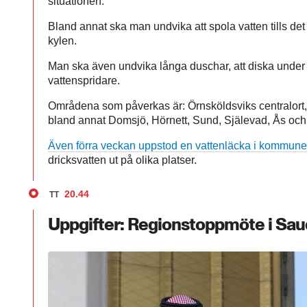
situationen.
Bland annat ska man undvika att spola vatten tills det b
kylen.
Man ska även undvika långa duschar, att diska under
vattenspridare.
Områdena som påverkas är: Örnsköldsviks centralort
bland annat Domsjö, Hörnett, Sund, Själevad, Ås och 
Även förra veckan uppstod en vattenläcka i kommun
dricksvatten ut på olika platser.
20.44
TT
Uppgifter: Regionstoppmöte i Sau