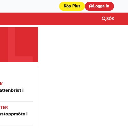
Köp Plus
Logga in
SÖK
IK
attenbrist i
ETER
nstoppmöte i