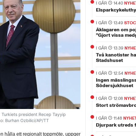
I GÅR
14.40
NYHE
Elsparkcykeluth
I GÅR
13.49
STO
Åklagaren om po
”Gjort vissa med
I GÅR
13.39
NYHE
Två kanotister ha
Stadshuset
I GÅR
12.54
NYHE
Ingen mässlingss
Södersjukhuset
I GÅR
12.08
NYHE
Stort strömavbro
Turkiets president Recep Tayyip
I GÅR
11.48
NYHE
to: Burhan Ozbilici/AP/TT
Djurpark utreds f
n hålla ett regionalt toppmöte, uppger