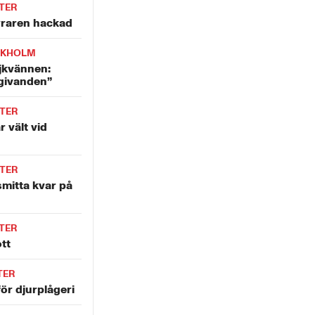
TER
yraren hackad
CKHOLM
jkvännen:
givanden”
TER
r vält vid
TER
mitta kvar på
TER
tt
TER
ör djurplågeri