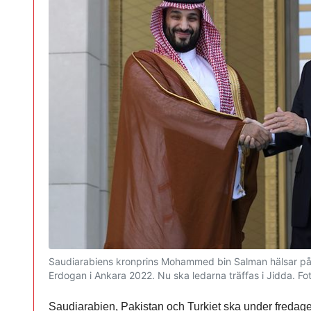
Saudiarabiens kronprins Mohammed bin Salman hälsar på 
Erdogan i Ankara 2022. Nu ska ledarna träffas i Jidda.
Fo
Saudiarabien, Pakistan och Turkiet ska under fredage