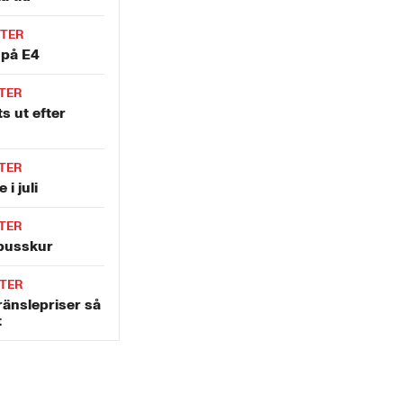
TER
 på E4
TER
s ut efter
TER
 i juli
TER
i busskur
TER
ränslepriser så
t