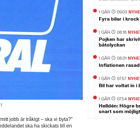
I GÅR
09.03
NYHE
Fyra bilar i krock
I GÅR
08.18
NYHE
Pojken har skrivit
båtolyckan
I GÅR
08.01
NYHE
Inflationen rasade
I GÅR
07.57
NYHE
Bil har voltat in 
I GÅR
07.54
NYHE
TT
Helldén: Högre b
snart som möjlig
itt jobb är tråkigt – ska vi byta?”
eddelandet ska ha skickats till en