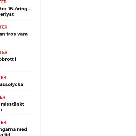
TER
ter 15-åring –
terlyst
TER
an tros vara
TER
obrott i
a
TER
bussolycka
ER
v misstänkt
n
TER
ingarna med
a tid