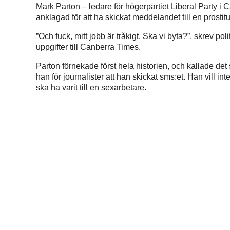
Mark Parton – ledare för högerpartiet Liberal Party i
anklagad för att ha skickat meddelandet till en prostit
”Och fuck, mitt jobb är tråkigt. Ska vi byta?”, skrev polit
uppgifter till Canberra Times.
Parton förnekade först hela historien, och kallade d
han för journalister att han skickat sms:et. Han vill int
ska ha varit till en sexarbetare.