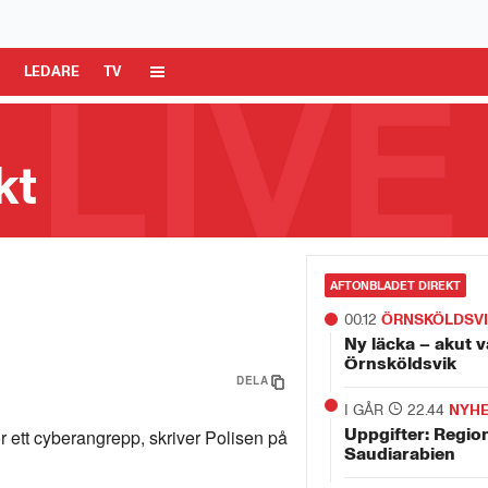
 Media AB är ansvarig för dina data på denna webbplats.
Läs mer här
R
LEDARE
TV
kt
AFTONBLADET DIREKT
00.12
ÖRNSKÖLDSV
Ny läcka – akut v
Örnsköldsvik
DELA
I GÅR
22.44
NYH
Uppgifter: Regio
r ett cyberangrepp, skriver Polisen på
Saudiarabien