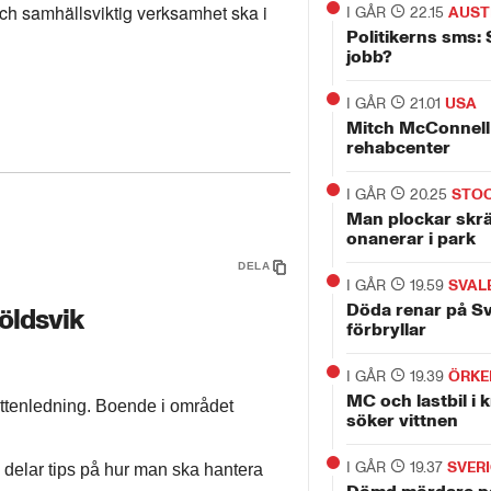
och samhällsviktig verksamhet ska i
I GÅR
22.15
AUST
Politikerns sms: 
jobb?
I GÅR
21.01
USA
Mitch McConnell 
rehabcenter
I GÅR
20.25
STO
Man plockar skr
onanerar i park
DELA
I GÅR
19.59
SVAL
Döda renar på S
köldsvik
förbryllar
I GÅR
19.39
ÖRKE
MC och lastbil i 
vattenledning. Boende i området
söker vittnen
I GÅR
19.37
SVER
 delar tips på hur man ska hantera