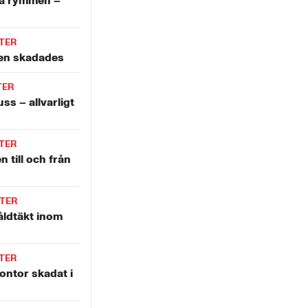
å rymmen –
TER
len skadades
TER
ss – allvarligt
TER
n till och från
TER
åldtäkt inom
TER
ntor skadat i