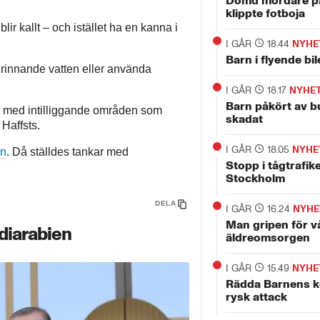
Dömd mördare p
klippte fotboja
lir kallt – och istället ha en kanna i
I GÅR
18.44
NYHE
Barn i flyende bi
 rinnande vatten eller använda
I GÅR
18.17
NYHE
Barn påkört av bu
, med intilliggande områden som
skadat
Haffsts.
I GÅR
18.05
NYHE
en
. Då ställdes tankar med
Stopp i tågtrafike
Stockholm
DELA
I GÅR
16.24
NYHE
Man gripen för v
diarabien
äldreomsorgen
I GÅR
15.49
NYHE
Rädda Barnens ko
rysk attack