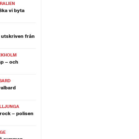
RALIEN
Ska vi byta
utskriven från
CKHOLM
äp – och
BARD
valbard
LLJUNGA
krock – polisen
IGE