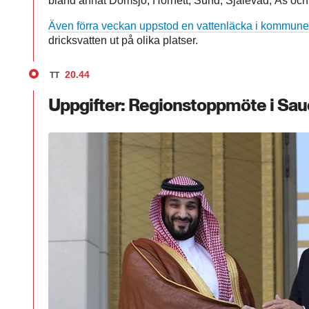
bland annat Domsjö, Hörnett, Sund, Själevad, Ås och 
Även förra veckan uppstod en vattenläcka i kommun
dricksvatten ut på olika platser.
20.44
TT
Uppgifter: Regionstoppmöte i Sau