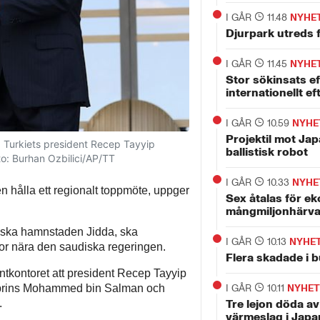
I GÅR
11.48
NYHE
Djurpark utreds f
I GÅR
11.45
NYHE
Stor sökinsats ef
internationellt ef
I GÅR
10.59
NYHE
Projektil mot Jap
Turkiets president Recep Tayyip
ballistisk robot
to: Burhan Ozbilici/AP/TT
I GÅR
10.33
NYHE
n hålla ett regionalt toppmöte, uppger
Sex åtalas för ek
mångmiljonhärv
diska hamnstaden Jidda, ska
I GÅR
10.13
NYHE
lor nära den saudiska regeringen.
Flera skadade i 
ntkontoret att president Recep Tayyip
I GÅR
10.11
NYHET
ronprins Mohammed bin Salman och
Tre lejon döda a
.
värmeslag i Japa