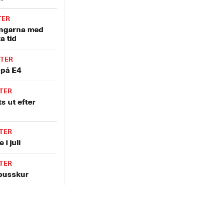
TER
ingarna med
a tid
TER
 på E4
TER
s ut efter
TER
 i juli
TER
i busskur