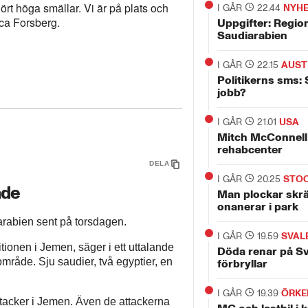
ört höga smällar. Vi är på plats och
I GÅR
22.44
NYH
ca Forsberg.
Uppgifter: Regio
Saudiarabien
I GÅR
22.15
AUST
Politikerns sms: 
jobb?
I GÅR
21.01
USA
Mitch McConnell 
rehabcenter
DELA
I GÅR
20.25
STO
ade
Man plockar skr
onanerar i park
iarabien sent på torsdagen.
I GÅR
19.59
SVAL
tionen i Jemen, säger i ett uttalande
Döda renar på S
mråde. Sju saudier, två egyptier, en
förbryllar
I GÅR
19.39
ÖRKE
tacker i Jemen. Även de attackerna