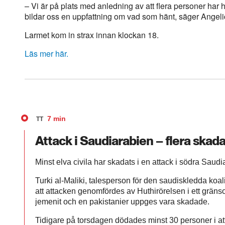
– Vi är på plats med anledning av att flera personer har h
bildar oss en uppfattning om vad som hänt, säger Angeli
Larmet kom in strax innan klockan 18.
Läs mer här.
7 min
TT
Attack i Saudiarabien – flera skad
Minst elva civila har skadats i en attack i södra Saud
Turki al-Maliki, talesperson för den saudiskledda koali
att attacken genomfördes av Huthirörelsen i ett gränso
jemenit och en pakistanier uppges vara skadade.
Tidigare på torsdagen dödades minst 30 personer i at