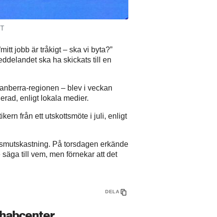
TT
itt jobb är tråkigt – ska vi byta?”
eddelandet ska ha skickats till en
 Canberra-regionen – blev i veckan
uerad, enligt lokala medier.
ikern från ett utskottsmöte i juli, enligt
et smutskastning. På torsdagen erkände
e säga till vem, men förnekar att det
DELA
ehabcenter