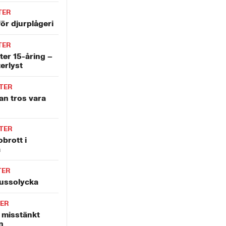
TER
ör djurplågeri
TER
ter 15-åring –
terlyst
TER
an tros vara
TER
obrott i
a
TER
bussolycka
ER
v misstänkt
n