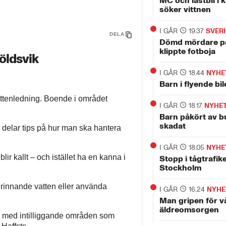
MC och lastbil i 
söker vittnen
I GÅR
19.37
SVER
DELA
Dömd mördare p
klippte fotboja
köldsvik
I GÅR
18.44
NYHE
Barn i flyende bi
vattenledning. Boende i området
I GÅR
18.17
NYHE
Barn påkört av bu
skadat
 delar tips på hur man ska hantera
I GÅR
18.05
NYHE
lir kallt – och istället ha en kanna i
Stopp i tågtrafike
Stockholm
 rinnande vatten eller använda
I GÅR
16.24
NYHE
Man gripen för v
äldreomsorgen
, med intilliggande områden som