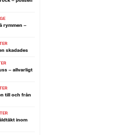
krock – polisen
IGE
å rymmen –
TER
len skadades
TER
ss – allvarligt
TER
n till och från
TER
åldtäkt inom