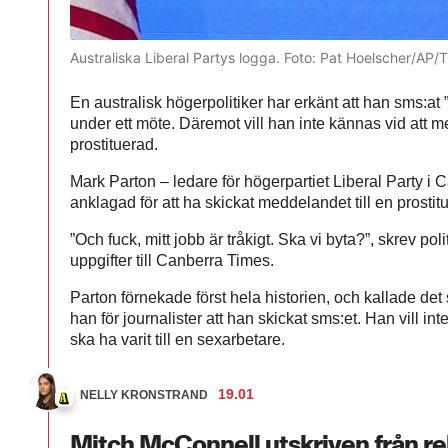
Australiska Liberal Partys logga.
Foto: Pat Hoelscher/AP/
En australisk högerpolitiker har erkänt att han sms:at ”m
under ett möte. Däremot vill han inte kännas vid att m
prostituerad.
Mark Parton – ledare för högerpartiet Liberal Party i
anklagad för att ha skickat meddelandet till en prostit
”Och fuck, mitt jobb är tråkigt. Ska vi byta?”, skrev polit
uppgifter till Canberra Times.
Parton förnekade först hela historien, och kallade d
han för journalister att han skickat sms:et. Han vill int
ska ha varit till en sexarbetare.
19.01
NELLY KRONSTRAND
Mitch McConnell utskriven från r