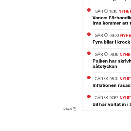
I GÅR
10.10
NYHE
Vance: Förhandl
Iran kommer att t
I GÅR
09.03
NYHE
Fyra bilar i krock
I GÅR
08.18
NYHE
Pojken har skrivit
båtolyckan
I GÅR
08.01
NYHE
Inflationen rasade
I GÅR
07.57
NYHE
Bil har voltat in 
DELA