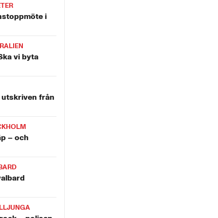
ETER
nstoppmöte i
RALIEN
Ska vi byta
utskriven från
CKHOLM
äp – och
BARD
valbard
LLJUNGA