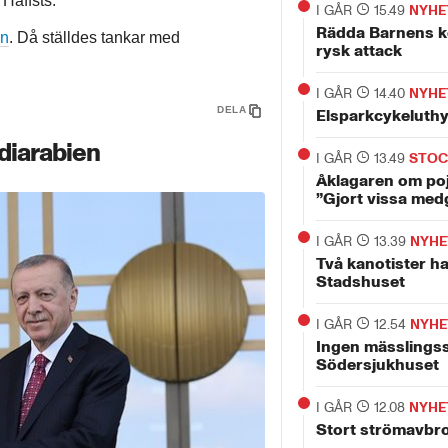
Haffsts.
I GÅR
15.49
NYHE
Rädda Barnens ko
en
. Då ställdes tankar med
rysk attack
I GÅR
14.40
NYHE
DELA
Elsparkcykeluth
diarabien
I GÅR
13.49
STO
Åklagaren om po
”Gjort vissa med
I GÅR
13.39
NYHE
Två kanotister ha
Stadshuset
I GÅR
12.54
NYHE
Ingen mässlingss
Södersjukhuset
I GÅR
12.08
NYHE
Stort strömavbro