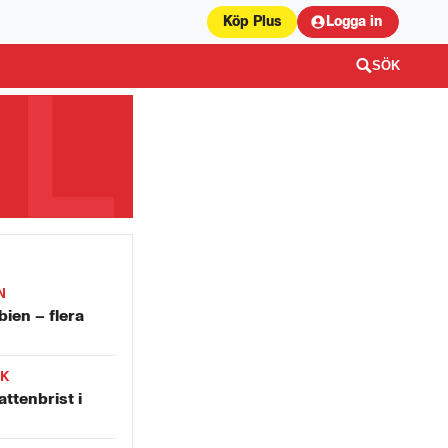
Köp Plus
Logga in
SÖK
N
bien – flera
IK
attenbrist i