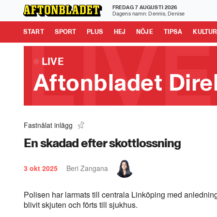
FREDAG 7 AUGUSTI 2026
Aftonbladet är en del av Schibsted Media.
Schibsted News
Dagens namn: Dennis, Denise
Tipsa oss
START
SPORT
PLUS
HEJ
NÖJE
TIPSA
KULTU
LIVE
Aftonbladet Dire
Fastnålat inlägg
Rysk "drönarsafari" - Civila jagas
0:48
En skadad efter skottlossning
3 okt 2025
Beri Zangana
Polisen har larmats till centrala Linköping med anlednin
blivit skjuten och förts till sjukhus.