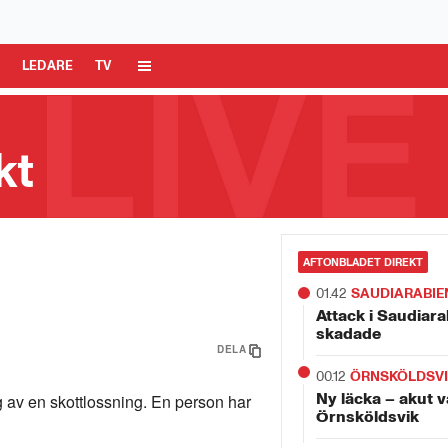
 Media AB är ansvarig för dina data på denna webbplats.
Läs mer här
R
LEDARE
TV
kt
AFTONBLADET DIREKT
01.42
SAUDIARABIE
Attack i Saudiara
skadade
DELA
00.12
ÖRNSKÖLDSV
Ny läcka – akut v
g av en skottlossning. En person har
Örnsköldsvik