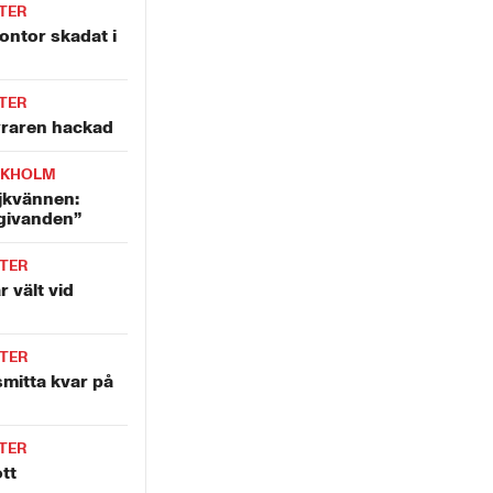
TER
ntor skadat i
TER
yraren hackad
CKHOLM
jkvännen:
givanden”
TER
r vält vid
TER
mitta kvar på
TER
tt