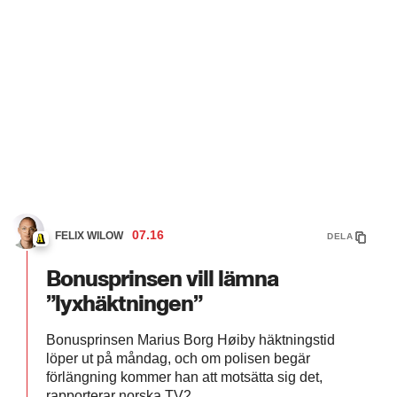
07.16
FELIX WILOW
DELA
Bonusprinsen vill lämna
”lyxhäktningen”
Bonusprinsen Marius Borg Høiby häktningstid
löper ut på måndag, och om polisen begär
förlängning kommer han att motsätta sig det,
rapporterar norska TV2.