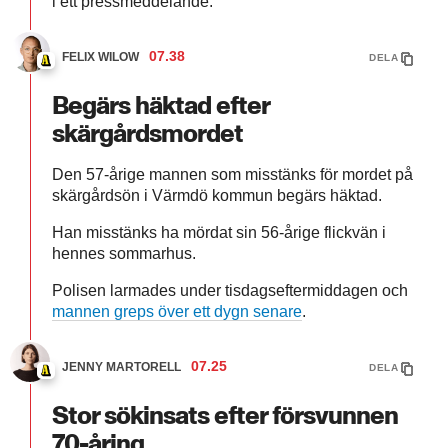
i ett pressmeddelande.
07.38
FELIX WILOW
DELA
Begärs häktad efter
skärgårdsmordet
Den 57-årige mannen som misstänks för mordet på
skärgårdsön i Värmdö kommun begärs häktad.
Han misstänks ha mördat sin 56-årige flickvän i
hennes sommarhus.
Polisen larmades under tisdagseftermiddagen och
mannen greps över ett dygn senare
.
07.25
JENNY MARTORELL
DELA
Stor sökinsats efter försvunnen
70-åring