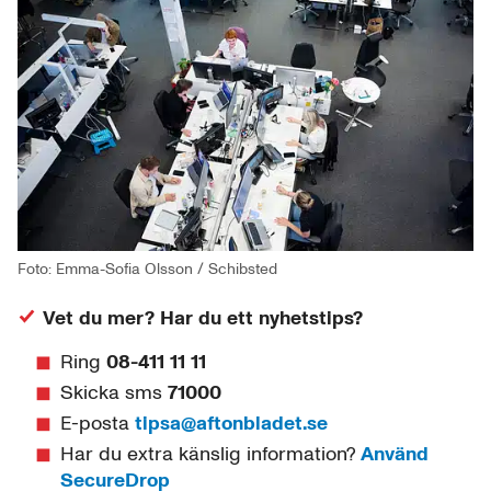
Foto: Emma-Sofia Olsson / Schibsted
Vet du mer? Har du ett nyhetstips?
Ring
08-411 11 11
Skicka sms
71000
E-posta
tipsa@aftonbladet.se
Har du extra känslig information?
Använd
SecureDrop