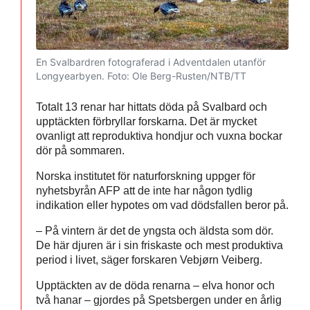
En Svalbardren fotograferad i Adventdalen utanför
Longyearbyen.
Foto: Ole Berg-Rusten/NTB/TT
Totalt 13 renar har hittats döda på Svalbard och
upptäckten förbryllar forskarna. Det är mycket
ovanligt att reproduktiva hondjur och vuxna bockar
dör på sommaren.
Norska institutet för naturforskning uppger för
nyhetsbyrån AFP att de inte har någon tydlig
indikation eller hypotes om vad dödsfallen beror på.
– På vintern är det de yngsta och äldsta som dör.
De här djuren är i sin friskaste och mest produktiva
period i livet, säger forskaren Vebjørn Veiberg.
Upptäckten av de döda renarna – elva honor och
två hanar – gjordes på Spetsbergen under en årlig