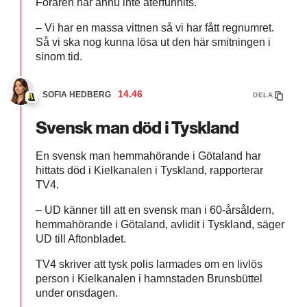
Föraren har ännu inte återfunnits.
– Vi har en massa vittnen så vi har fått regnumret.
Så vi ska nog kunna lösa ut den här smitningen i
sinom tid.
14.46
SOFIA HEDBERG
DELA
Svensk man död i Tyskland
En svensk man hemmahörande i Götaland har
hittats död i Kielkanalen i Tyskland, rapporterar
TV4.
–
UD känner till att en svensk man i 60-årsåldern,
hemmahörande i Götaland, avlidit i Tyskland, säger
UD till Aftonbladet.
TV4 skriver att tysk polis larmades om en livlös
person i Kielkanalen i hamnstaden Brunsbüttel
under onsdagen.