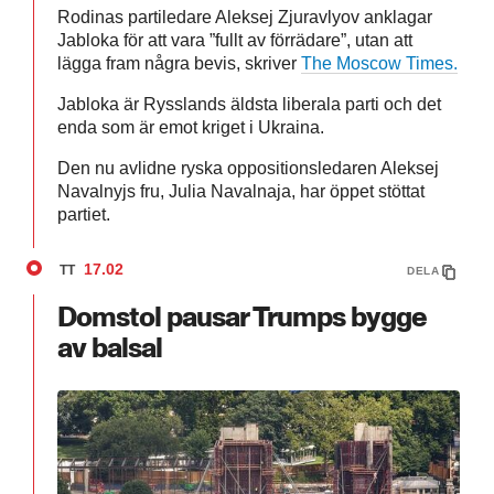
Rodinas partiledare Aleksej Zjuravlyov anklagar
Jabloka för att vara ”fullt av förrädare”, utan att
lägga fram några bevis, skriver
The Moscow Times.
Jabloka är Rysslands äldsta liberala parti och det
enda som är emot kriget i Ukraina.
Den nu avlidne ryska oppositionsledaren Aleksej
Navalnyjs fru, Julia Navalnaja, har öppet stöttat
partiet.
17.02
TT
DELA
Domstol pausar Trumps bygge
av balsal