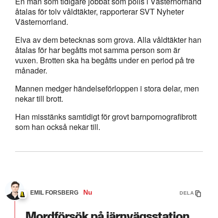
En man som tidigare jobbat som polis i Västernorrland
åtalas för tolv våldtäkter, rapporterar SVT Nyheter
Västernorrland.
Elva av dem betecknas som grova. Alla våldtäkter han
åtalas för har begåtts mot samma person som är
vuxen. Brotten ska ha begåtts under en period på tre
månader.
Mannen medger händelseförloppen i stora delar, men
nekar till brott.
Han misstänks samtidigt för grovt barnpornografibrott
som han också nekar till.
Nu
EMIL FORSBERG
DELA
Mordförsök på järnvägsstation