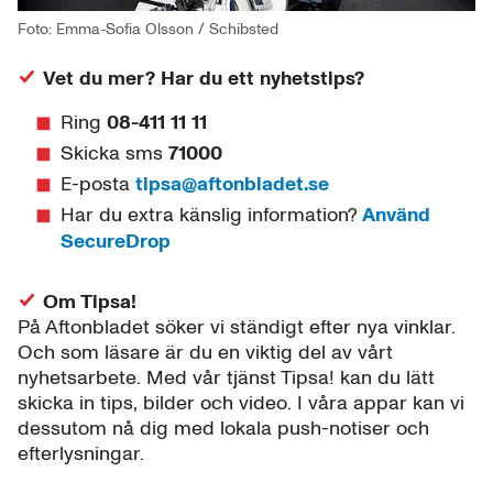
Foto: Emma-Sofia Olsson / Schibsted
Vet du mer? Har du ett nyhetstips?
Ring
08-411 11 11
Skicka sms
71000
E-posta
tipsa@aftonbladet.se
Har du extra känslig information?
Använd
SecureDrop
Om Tipsa!
På Aftonbladet söker vi ständigt efter nya vinklar.
Och som läsare är du en viktig del av vårt
nyhetsarbete. Med vår tjänst Tipsa! kan du lätt
skicka in tips, bilder och video. I våra appar kan vi
dessutom nå dig med lokala push-notiser och
efterlysningar.