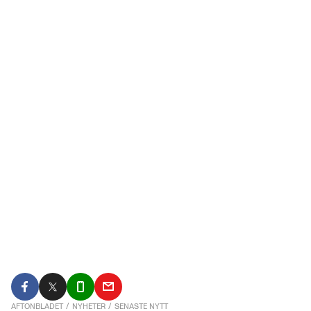
AFTONBLADET
/
NYHETER
/
SENASTE NYTT