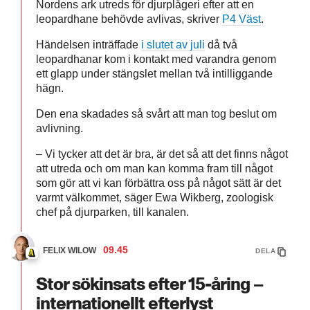
Nordens ark utreds för djurplågeri efter att en
leopardhane behövde avlivas, skriver
P4 Väst
.
Händelsen inträffade
i slutet av juli
då två
leopardhanar kom i kontakt med varandra genom
ett glapp under stängslet mellan två intilliggande
hägn.
Den ena skadades så svårt att man tog beslut om
avlivning.
– Vi tycker att det är bra, är det så att det finns något
att utreda och om man kan komma fram till något
som gör att vi kan förbättra oss på något sätt är det
varmt välkommet, säger Ewa Wikberg, zoologisk
chef på djurparken, till kanalen.
09.45
FELIX WILOW
DELA
Stor sökinsats efter 15-åring –
internationellt efterlyst