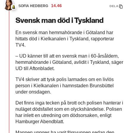
14.46
SOFIA HEDBERG
DELA
Svensk man död i Tyskland
En svensk man hemmahörande i Götaland har
hittats död i Kielkanalen i Tyskland, rapporterar
TV4.
–
UD känner till att en svensk man i 60-årsåldern,
hemmahörande i Götaland, avlidit i Tyskland, säger
UD till Aftonbladet.
TV4 skriver att tysk polis larmades om en livlös
person i Kielkanalen i hamnstaden Brunsbüttel
under onsdagen.
Det finns inga tecken på brott och polisen hanterar i
nuläget dödsfallet som en olyckshändelse. Polisen
har inlett en utredning om dödsorsaken, enligt
Hamburger Abendblatt.
Mannen uppges ha varit försvunnen sedan den