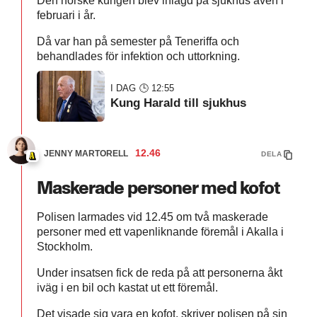
Den norske kungen blev inlagd på sjukhus även i
februari i år.
Då var han på semester på Teneriffa och
behandlades för infektion och uttorkning.
I DAG 🕒 12:55
Kung Harald till sjukhus
12.46
JENNY MARTORELL
DELA
Maskerade personer med kofot
Polisen larmades vid 12.45 om två maskerade
personer med ett vapenliknande föremål i Akalla i
Stockholm.
Under insatsen fick de reda på att personerna åkt
iväg i en bil och kastat ut ett föremål.
Det visade sig vara en kofot, skriver polisen på sin