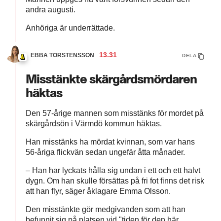
andra augusti.
Anhöriga är underrättade.
13.31
EBBA TORSTENSSON
DELA
Misstänkte skärgårdsmördaren
häktas
Den 57-årige mannen som misstänks för mordet på
skärgårdsön i Värmdö kommun häktas.
Han misstänks ha mördat kvinnan, som var hans
56-åriga flickvän sedan ungefär åtta månader.
– Han har lyckats hålla sig undan i ett och ett halvt
dygn. Om han skulle försättas på fri fot finns det risk
att han flyr, säger åklagare Emma Olsson.
Den misstänkte gör medgivanden som att han
befunnit sig på platsen vid "tiden för den här