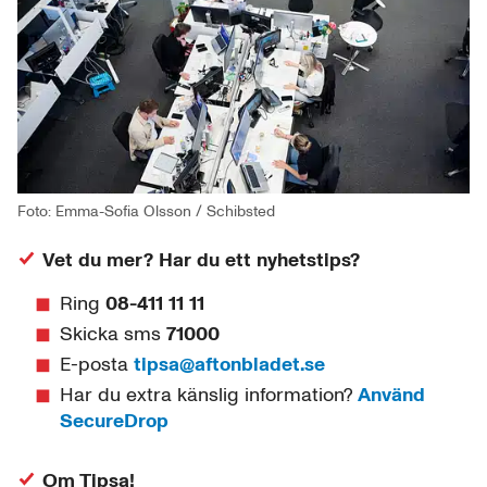
Foto: Emma-Sofia Olsson / Schibsted
Vet du mer? Har du ett nyhetstips?
Ring
08-411 11 11
Skicka sms
71000
E-posta
tipsa@aftonbladet.se
Har du extra känslig information?
Använd
SecureDrop
Om Tipsa!