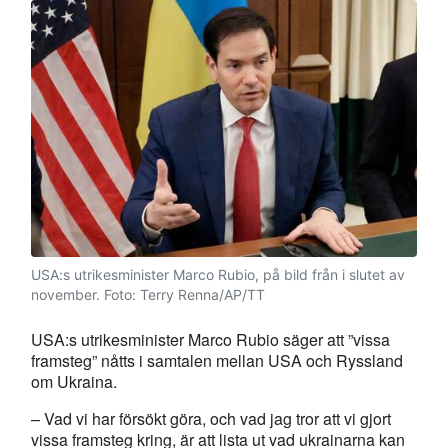
USA:s utrikesminister Marco Rubio, på bild från i slutet av
november.
Foto: Terry Renna/AP/TT
USA:s utrikesminister Marco Rubio säger att ”vissa
framsteg” nåtts i samtalen mellan USA och Ryssland
om Ukraina.
– Vad vi har försökt göra, och vad jag tror att vi gjort
vissa framsteg kring, är att lista ut vad ukrainarna kan