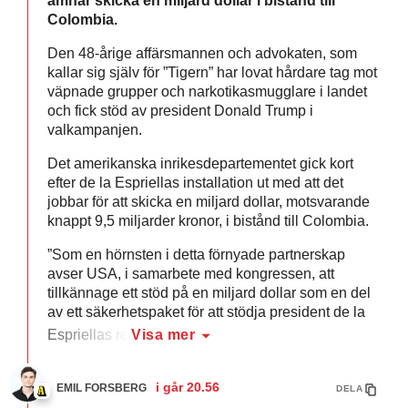
ämnar skicka en miljard dollar i bistånd till
Colombia.
Den 48-årige affärsmannen och advokaten, som
kallar sig själv för ”Tigern” har lovat hårdare tag mot
väpnade grupper och narkotikasmugglare i landet
och fick stöd av president Donald Trump i
valkampanjen.
Det amerikanska inrikesdepartementet gick kort
efter de la Espriellas installation ut med att det
jobbar för att skicka en miljard dollar, motsvarande
knappt 9,5 miljarder kronor, i bistånd till Colombia.
”Som en hörnsten i detta förnyade partnerskap
avser USA, i samarbete med kongressen, att
tillkännage ett stöd på en miljard dollar som en del
av ett säkerhetspaket för att stödja president de la
Espriellas re
Visa mer
i går
20.56
EMIL FORSBERG
DELA