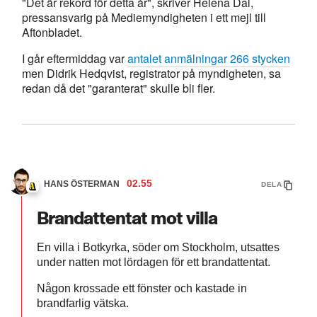
"Det är rekord för detta år", skriver Helena Dal,
pressansvarig på Mediemyndigheten i ett mejl till
Aftonbladet.
I går eftermiddag var
antalet anmälningar 266 stycken
men Didrik Hedqvist, registrator på myndigheten, sa
redan då det "garanterat" skulle bli fler.
02.55
HANS ÖSTERMAN
DELA
Brandattentat mot villa
En villa i Botkyrka, söder om Stockholm, utsattes
under natten mot lördagen för ett brandattentat.
Någon krossade ett fönster och kastade in
brandfarlig vätska.