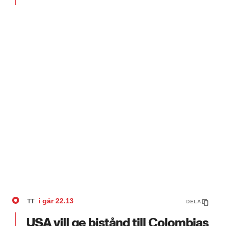
i går
22.13
TT
DELA
USA vill ge bistånd till Colombias