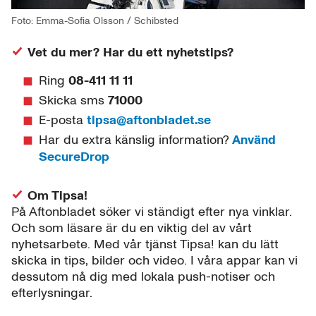
Foto: Emma-Sofia Olsson / Schibsted
Vet du mer? Har du ett nyhetstips?
Ring
08-411 11 11
Skicka sms
71000
E-posta
tipsa@aftonbladet.se
Har du extra känslig information?
Använd
SecureDrop
Om Tipsa!
På Aftonbladet söker vi ständigt efter nya vinklar.
Och som läsare är du en viktig del av vårt
nyhetsarbete. Med vår tjänst Tipsa! kan du lätt
skicka in tips, bilder och video. I våra appar kan vi
dessutom nå dig med lokala push-notiser och
efterlysningar.