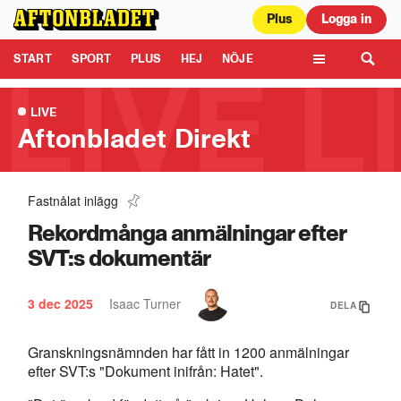
Plus
Logga in
Aftonbladet är en del av Schibsted Media.
Schibsted News Media AB är
ansvarig för dina data på denna webbplats.
Läs mer här
Tipsa oss
START
SPORT
PLUS
HEJ
NÖJE
TIPSA
KULTUR
LEDARE
TV
LIVE
Aftonbladet Direkt
Fastnålat inlägg
Här somnar programledaren – i sändning
0:45
Rekordmånga anmälningar efter
SVT:s dokumentär
3 dec 2025
Isaac Turner
DELA
Granskningsnämnden har fått in 1200 anmälningar
efter SVT:s "Dokument inifrån: Hatet".