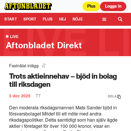
Plus
Logga in
Aftonbladet är en del av Schibsted Media.
Schibsted News Media AB är
ansvarig för dina data på denna webbplats.
Läs mer här
Tipsa oss
START
SPORT
PLUS
HEJ
NÖJE
TIPSA
KULTUR
LEDARE
TV
LIVE
Aftonbladet Direkt
Fastnålat inlägg
Här somnar programledaren – i sändning
0:45
Trots aktieinnehav – bjöd in bolag
till riksdagen
3 dec 2025
TT
DELA
Den moderata riksdagsmannen Mats Sander bjöd in
försvarsbolaget Mildef till ett möte med andra
riksdagspolitiker. Detta samtidigt som han själv ägde
aktier i företaget för över 100 000 kronor, visar en