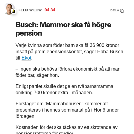
04.34
FELIX WILOW
DELA
Busch: Mammor ska få högre
pension
Varje kvinna som föder barn ska få 36 900 kronor
insatt på premiepensionskontot, säger Ebba Busch
till
Ekot
.
– Ingen ska behöva förlora ekonomiskt på att man
föder bar, säger hon.
Enligt partiet skulle det ge en tvåbarnsmamma
omkring 700 kronor extra i månaden.
Förslaget om ”Mammabonusen” kommer att
presenteras i hennes sommartal på i Hönö under
lördagen.
Kostnaden för det ska täckas av ett skrotande av
pensionsrätterna för studier.