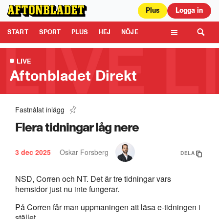
Plus
Logga in
Aftonbladet är en del av Schibsted Media.
Schibsted News Media AB är
ansvarig för dina data på denna webbplats.
Läs mer här
Tipsa oss
START
SPORT
PLUS
HEJ
NÖJE
TIPSA
KULTUR
LEDARE
TV
LIVE
Aftonbladet Direkt
Fastnålat inlägg
Extremtorkan avslöjar Europas hemligheter
0:53
Flera tidningar låg nere
3 dec 2025
Oskar Forsberg
DELA
NSD, Corren och NT. Det är tre tidningar vars
hemsidor just nu inte fungerar.
På Corren får man uppmaningen att läsa e-tidningen i
stället.