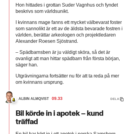
Hon hittades i grottan Suder Vagnhus och fyndet
beskrivs som världsunikt.
I kvinnans mage fanns ett mycket välbevarat foster
som sannolikt är ett av de äldsta bevarade fostren i
världen, berättar arkeologen och projektledaren
Alexander Roesen Sjöstrand.
– Spädbarnsben är ju väldigt sköra, så det är
ovanligt att man hittar spädbarn från första början,
säger han.
Utgrävningarna fortsätter nu för att ta reda på mer
om kvinnans ursprung.
09.33
ALBIN ALMQVIST
DELA
Bil körde in i apotek – kund
träffad
En bil har kört in i ett apotek i norska Sarpsborg,