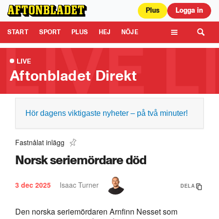
Plus
Logga in
Aftonbladet är en del av Schibsted Media.
Schibsted News Media AB är
ansvarig för dina data på denna webbplats.
Läs mer här
Tipsa oss
START
SPORT
PLUS
HEJ
NÖJE
TIPSA
KULTUR
LEDARE
TV
LIVE
Aftonbladet Direkt
Hör dagens viktigaste nyheter – på två minuter!
Fastnålat inlägg
Norsk seriemördare död
3 dec 2025
Isaac Turner
DELA
Den norska seriemördaren Arnfinn Nesset som