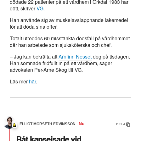
dödade 22 patienter på ett vårdhem i Orkdal 1983 har
dött, skriver
VG
.
Han använde sig av muskelavslappnande läkemedel
för att döda sina offer.
Totalt utreddes 60 misstänkta dödsfall på vårdhemmet
där han arbetade som sjuksköterska och chef.
– Jag kan bekräfta att
Arnfinn Nesset
dog på tisdagen.
Han somnade fridfullt in på ett vårdhem, säger
advokaten Per-Arne Skog till VG.
Läs mer
här
.
Nu
ELLIOT MORSETH EDVINSSON
DELA
Båt kapsejsade vid