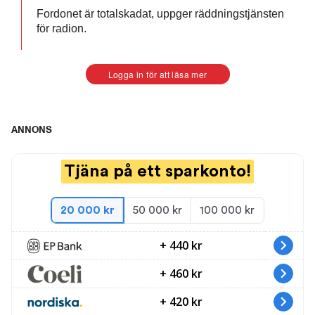
Fordonet är totalskadat, uppger räddningstjänsten
för radion.
Logga in för att läsa mer
Fem döda efter ukrainsk drönarattack mot bostadshus
ANNONS
0:29