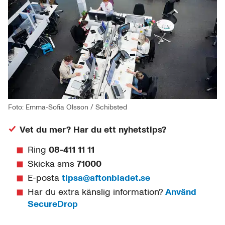
Foto: Emma-Sofia Olsson / Schibsted
Vet du mer? Har du ett nyhetstips?
Ring
08-411 11 11
Skicka sms
71000
E-posta
tipsa@aftonbladet.se
Har du extra känslig information?
Använd
SecureDrop