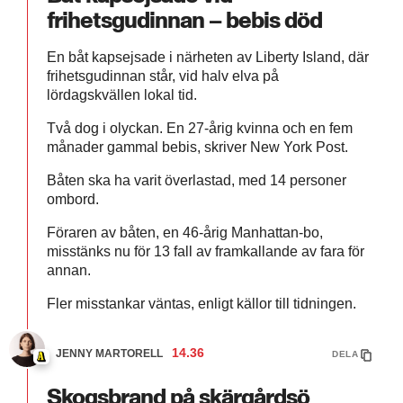
frihetsgudinnan – bebis död
En båt kapsejsade i närheten av Liberty Island, där
frihetsgudinnan står, vid halv elva på
lördagskvällen lokal tid.
Två dog i olyckan. En 27-årig kvinna och en fem
månader gammal bebis, skriver New York Post.
Båten ska ha varit överlastad, med 14 personer
ombord.
Föraren av båten, en 46-årig Manhattan-bo,
misstänks nu för 13 fall av framkallande av fara för
annan.
Fler misstankar väntas, enligt källor till tidningen.
14.36
JENNY MARTORELL
DELA
Skogsbrand på skärgårdsö