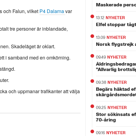
Maskerade perso
s och Falun, vilket
P4 Dalarna
var
13.12
NYHETER
Elfel stoppar tåg
 Totalt tre personer är inblandade,
13.09
NYHETER
Norsk flygstrejk 
onen. Skadeläget är oklart.
skett i samband med en omkörning.
09.49
NYHETER
Åldringsbedragar
vstängd.
”Allvarlig brottsl
ter.
09.38
NYHETER
Begärs häktad ef
ycka och uppmanar trafikanter att välja
skärgårdsmorde
09.25
NYHETER
Stor sökinsats e
70-åring
09.16
NYHETER