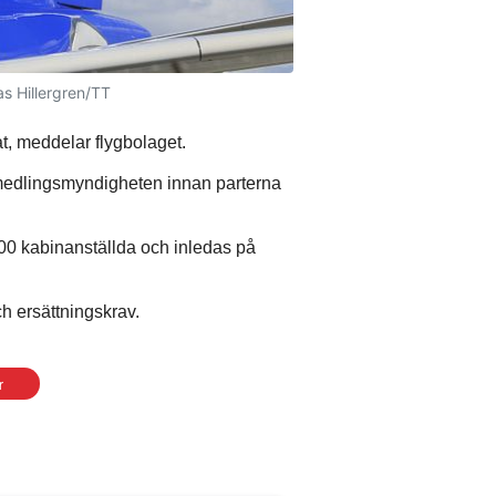
as Hillergren/TT
, meddelar flygbolaget.
medlingsmyndigheten innan parterna
00 kabinanställda och inledas på
h ersättningskrav.
r