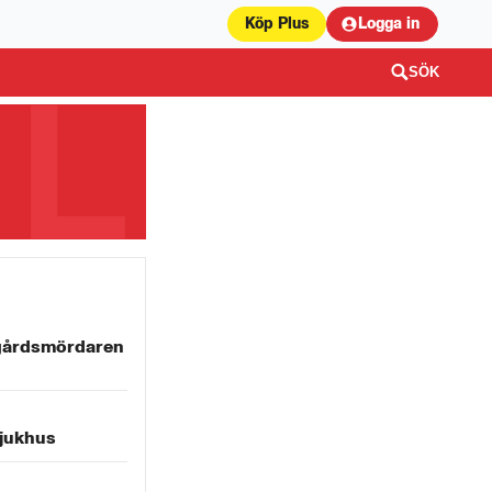
Köp Plus
Logga in
SÖK
gårdsmördaren
sjukhus