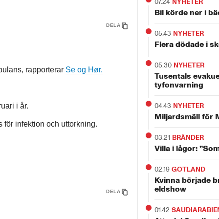
07.24
NYHETER
Bil körde ner i b
DELA
05.43
NYHETER
Flera dödade i sk
05.30
NYHETER
bulans, rapporterar
Se og Hør.
Tusentals evakue
tyfonvarning
ari i år.
04.43
NYHETER
Miljardsmäll för 
ör infektion och uttorkning.
03.21
BRÄNDER
Villa i lågor: ”So
02.19
GOTLAND
Kvinna började b
eldshow
DELA
01.42
SAUDIARABIE