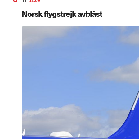
11.09
TT
Norsk flygstrejk avblåst