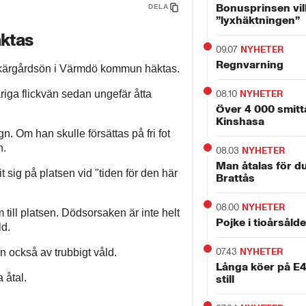
Bonusprinsen vil
DELA
”lyxhäktningen”
ktas
09.07
NYHETER
Regnvarning
skärgårdsön i Värmdö kommun häktas.
iga flickvän sedan ungefär åtta
08.10
NYHETER
Över 4 000 smitt
Kinshasa
gn. Om han skulle försättas på fri fot
n.
08.03
NYHETER
Man åtalas för d
sig på platsen vid "tiden för den här
Brattås
08.00
NYHETER
till platsen. Dödsorsaken är inte helt
Pojke i tioårsåld
ld.
07.43
NYHETER
n också av trubbigt våld.
Långa köer på E4 
 åtal.
still