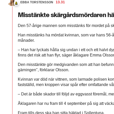
13.31
EBBA TORSTENSSON
Misstänkte skärgårdsmördaren hä
Den 57-årige mannen som misstänks för mordet på 
Han misstänks ha mördat kvinnan, som var hans 56-år
månader.
– Han har lyckats hålla sig undan i ett och ett halvt dy
finns det risk att han flyr, säger åklagare Emma Olsso
Den misstänkte gör medgivanden som att han befunnit 
gärningen", förklarar Olsson.
Kvinnan var död när vittnen, som larmade polisen kom 
fastställd, men kroppen visar spår efter omfattande vå
– Det är både skador till följd av eggvasst föremål, me
Åklagaren har nu fram till 4 september på sig att väcka
Fram tills dess ska han sitta häktad i Sollentuna.