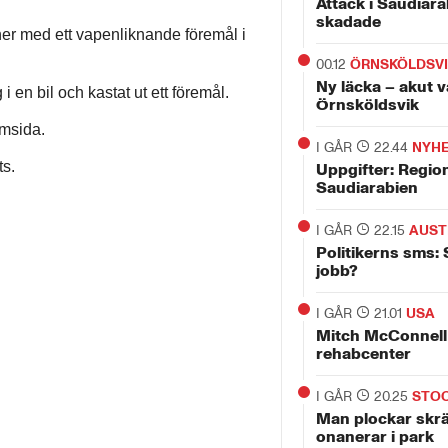
Attack i Saudiara
skadade
er med ett vapenliknande föremål i
00.12
ÖRNSKÖLDSV
Ny läcka – akut v
 en bil och kastat ut ett föremål.
Örnsköldsvik
emsida.
I GÅR
22.44
NYH
ts.
Uppgifter: Regio
Saudiarabien
I GÅR
22.15
AUST
Politikerns sms: 
jobb?
I GÅR
21.01
USA
Mitch McConnell 
rehabcenter
I GÅR
20.25
STO
Man plockar skr
onanerar i park