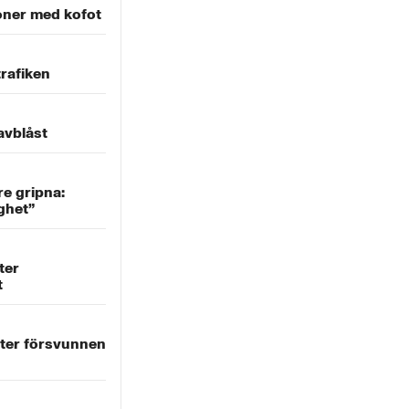
ner med kofot
trafiken
avblåst
e gripna:
ighet”
ter
t
fter försvunnen