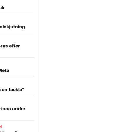
äck
olskjutning
ras efter
Meta
m en fackla”
rinna under
N