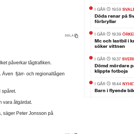
I GÅR
19.59
SVAL
Döda renar på S
förbryllar
I GÅR
19.39
ÖRKE
DELA
Mc och lastbil i 
söker vittnen
I GÅR
19.37
SVER
lket påverkar tågtrafiken.
Dömd mördare p
klippte fotboja
. Även fjärr- och regionaltågen
I GÅR
18.44
NYHE
Barn i flyende bi
 spåret.
n vara åtgärdat.
s, säger Peter Jonsson på