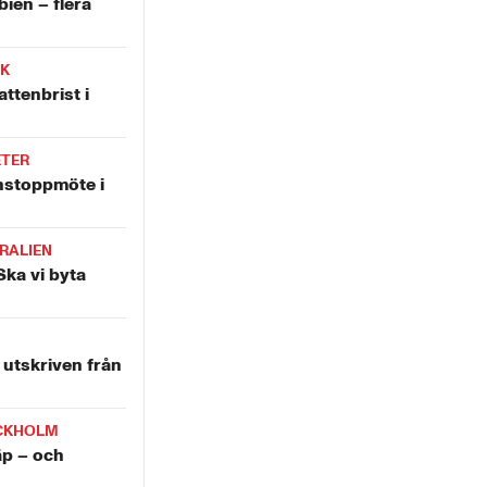
bien – flera
IK
attenbrist i
ETER
nstoppmöte i
RALIEN
Ska vi byta
utskriven från
CKHOLM
äp – och