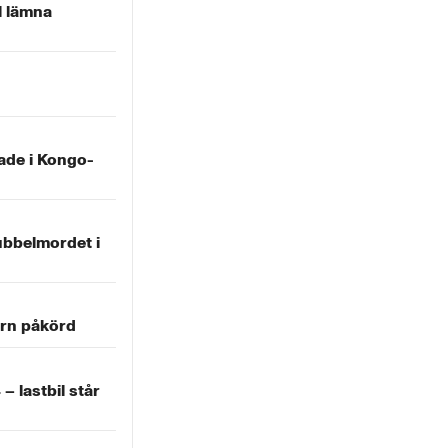
l lämna
ade i Kongo-
ubbelmordet i
ern påkörd
– lastbil står