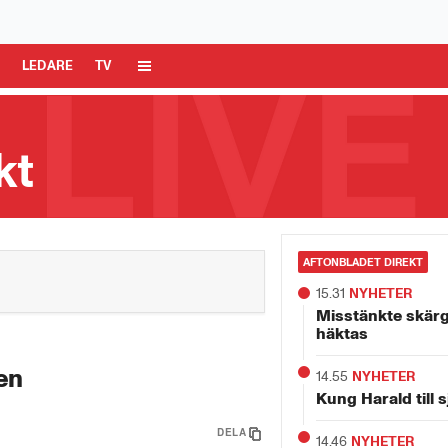
 Media AB är ansvarig för dina data på denna webbplats.
Läs mer här
R
LEDARE
TV
kt
AFTONBLADET DIREKT
15.31
NYHETER
Misstänkte skär
häktas
ken
14.55
NYHETER
Kung Harald till 
DELA
14.46
NYHETER