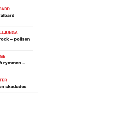
BARD
valbard
LLJUNGA
krock – polisen
IGE
å rymmen –
TER
len skadades