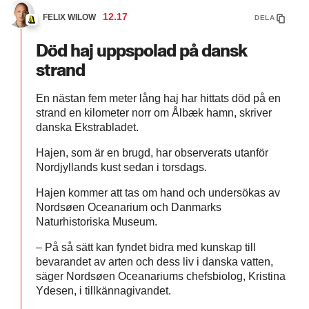
12.17
FELIX WILOW
DELA
Död haj uppspolad på dansk
strand
En nästan fem meter lång haj har hittats död på en
strand en kilometer norr om Ålbæk hamn, skriver
danska Ekstrabladet.
Hajen, som är en brugd, har observerats utanför
Nordjyllands kust sedan i torsdags.
Hajen kommer att tas om hand och undersökas av
Nordsøen Oceanarium och Danmarks
Naturhistoriska Museum.
– På så sätt kan fyndet bidra med kunskap till
bevarandet av arten och dess liv i danska vatten,
säger Nordsøen Oceanariums chefsbiolog, Kristina
Ydesen, i tillkännagivandet.