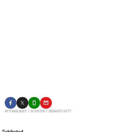
AFTONBLADET
/
NYHETER
/
SENASTE NYTT