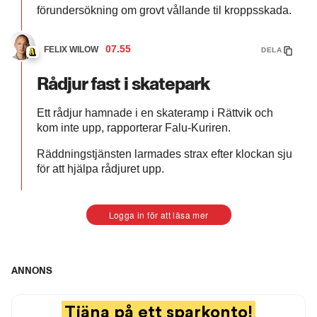
förundersökning om grovt vållande til kroppsskada.
07.55
FELIX WILOW
DELA
Rådjur fast i skatepark
Ett rådjur hamnade i en skateramp i Rättvik och
kom inte upp, rapporterar Falu-Kuriren.
Räddningstjänsten larmades strax efter klockan sju
för att hjälpa rådjuret upp.
Logga in för att läsa mer
Se de nya UFO-bilderna
ANNONS
0:36