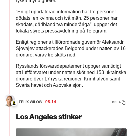
ryska myndigheter.
”Enligt uppdaterad information har tre personer
dödats, en kvinna och två män. 25 personer har
skadats, däribland två minderåriga”, uppger det
lokala styrets pressavdelning på Telegram.
Enligt regionens tillförordnade guvernör Aleksandr
Sjovajev attackerades Belgorod under natten av 16
drönare, varav tre sköts ned.
Rysslands försvarsdepartement uppger samtidigt
att luftförsvaret under natten sköt ned 153 ukrainska
drönare över 17 ryska regioner, Krimhalvön samt
Svarta havet och Azovska sjön.
08.14
FELIX WILOW
DELA
Los Angeles stinker