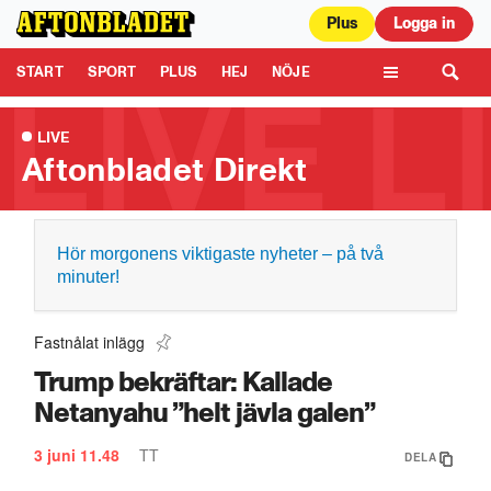
Plus
Logga in
Aftonbladet är en del av Schibsted Media.
Schibsted News Media AB är
ansvarig för dina data på denna webbplats.
Läs mer här
Tipsa oss
START
SPORT
PLUS
HEJ
NÖJE
TIPSA
KULTUR
LEDARE
TV
LIVE
Aftonbladet Direkt
Hör morgonens viktigaste nyheter – på två
minuter!
Fastnålat inlägg
Trump bekräftar: Kallade
Netanyahu ”helt jävla galen”
3 juni
11.48
TT
DELA