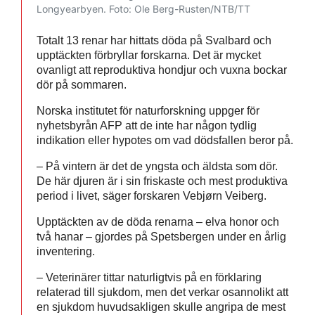
Longyearbyen.
Foto: Ole Berg-Rusten/NTB/TT
Totalt 13 renar har hittats döda på Svalbard och
upptäckten förbryllar forskarna. Det är mycket
ovanligt att reproduktiva hondjur och vuxna bockar
dör på sommaren.
Norska institutet för naturforskning uppger för
nyhetsbyrån AFP att de inte har någon tydlig
indikation eller hypotes om vad dödsfallen beror på.
– På vintern är det de yngsta och äldsta som dör.
De här djuren är i sin friskaste och mest produktiva
period i livet, säger forskaren Vebjørn Veiberg.
Upptäckten av de döda renarna – elva honor och
två hanar – gjordes på Spetsbergen under en årlig
inventering.
– Veterinärer tittar naturligtvis på en förklaring
relaterad till sjukdom, men det verkar osannolikt att
en sjukdom huvudsakligen skulle angripa de mest