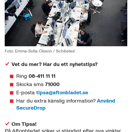
Foto: Emma-Sofia Olsson / Schibsted
Vet du mer? Har du ett nyhetstips?
Ring
08-411 11 11
Skicka sms
71000
E-posta
tipsa@aftonbladet.se
Har du extra känslig information?
Använd
SecureDrop
Om Tipsa!
På Aftonbladet söker vi ständigt efter nya vinklar.