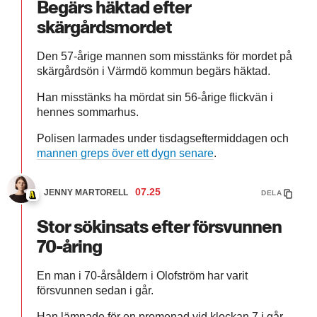
Begärs häktad efter
skärgårdsmordet
Den 57-årige mannen som misstänks för mordet på
skärgårdsön i Värmdö kommun begärs häktad.
Han misstänks ha mördat sin 56-årige flickvän i
hennes sommarhus.
Polisen larmades under tisdagseftermiddagen och
mannen greps över ett dygn senare
.
07.25
JENNY MARTORELL
DELA
Stor sökinsats efter försvunnen
70-åring
En man i 70-årsåldern i Olofström har varit
försvunnen sedan i går.
Han lämnade för en promenad vid klockan 7 i går