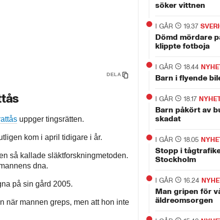
söker vittnen
I GÅR
19.37
SVER
Dömd mördare p
klippte fotboja
I GÅR
18.44
NYHE
DELA
Barn i flyende bi
ttås
I GÅR
18.17
NYHE
Barn påkört av bu
skadat
attås
uppger tingsrätten.
igen kom i april tidigare i år.
I GÅR
18.05
NYHE
Stopp i tågtrafike
n så kallade släktforskningmetoden.
Stockholm
d mannens dna.
I GÅR
16.24
NYHE
agna på sin gård 2005.
Man gripen för v
äldreomsorgen
en när mannen greps, men att hon inte