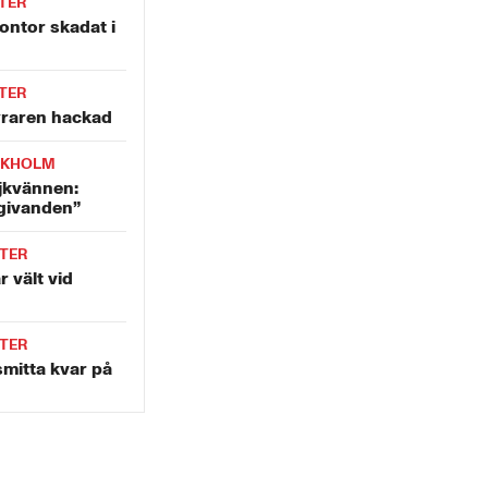
TER
ntor skadat i
TER
yraren hackad
CKHOLM
jkvännen:
givanden”
TER
r vält vid
TER
mitta kvar på