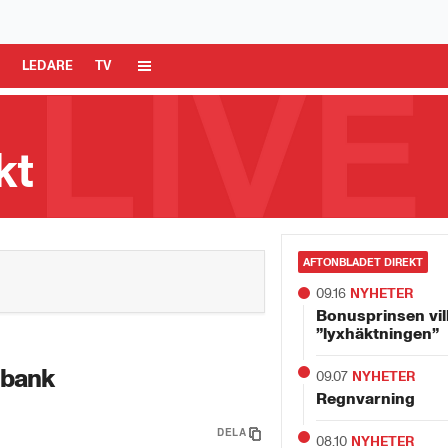
 Media AB är ansvarig för dina data på denna webbplats.
Läs mer här
R
LEDARE
TV
kt
AFTONBLADET DIREKT
09.16
NYHETER
Bonusprinsen vil
”lyxhäktningen”
 bank
09.07
NYHETER
Regnvarning
DELA
08.10
NYHETER