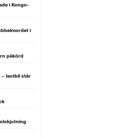
ade i Kongo-
ubbelmordet i
ern påkörd
– lastbil står
äck
olskjutning