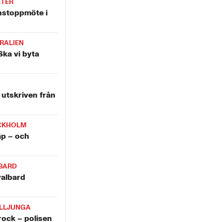
ETER
nstoppmöte i
RALIEN
Ska vi byta
utskriven från
CKHOLM
äp – och
BARD
valbard
LLJUNGA
krock – polisen