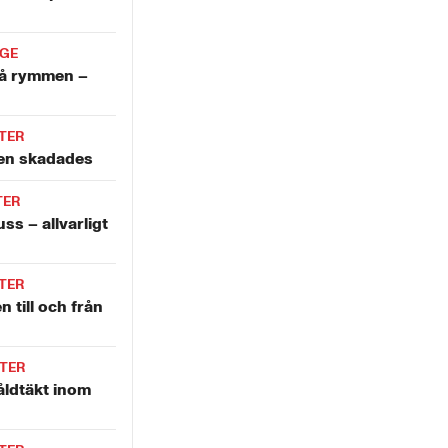
IGE
å rymmen –
TER
len skadades
TER
ss – allvarligt
TER
n till och från
TER
åldtäkt inom