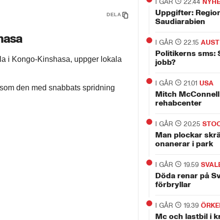
I GÅR
22.44
NYH
Uppgifter: Regio
DELA
Saudiarabien
hasa
I GÅR
22.15
AUST
Politikerns sms: 
ola i Kongo-Kinshasa, uppger lokala
jobb?
I GÅR
21.01
USA
ts som den med snabbats spridning
Mitch McConnell 
rehabcenter
I GÅR
20.25
STO
Man plockar skr
onanerar i park
I GÅR
19.59
SVAL
Döda renar på S
förbryllar
I GÅR
19.39
ÖRKE
Mc och lastbil i 