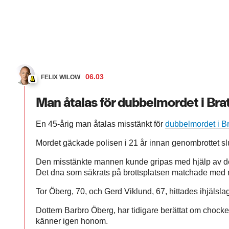
06.03
FELIX WILOW
Man åtalas för dubbelmordet i Bra
En 45-årig man åtalas misstänkt för
dubbelmordet i Br
Mordet gäckade polisen i 21 år innan genombrottet slutl
Den misstänkte mannen kunde gripas med hjälp av de
Det dna som säkrats på brottsplatsen matchade me
Tor Öberg, 70, och Gerd Viklund, 67, hittades ihjälsl
Dottern Barbro Öberg, har tidigare berättat om chock
känner igen honom.