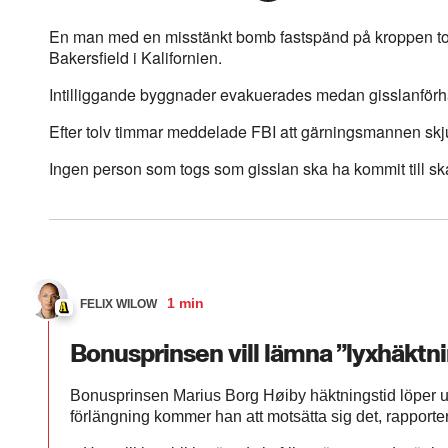
En man med en misstänkt bomb fastspänd på kroppen tog
Bakersfield i Kalifornien.
Intilliggande byggnader evakuerades medan gisslanförha
Efter tolv timmar meddelade FBI att gärningsmannen skjut
Ingen person som togs som gisslan ska ha kommit till sk
1 min
FELIX WILOW
Bonusprinsen vill lämna ”lyxhäktn
Bonusprinsen Marius Borg Høiby häktningstid löper 
förlängning kommer han att motsätta sig det, rapporte