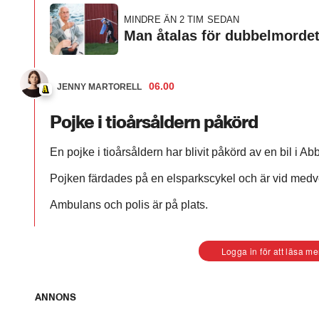
MINDRE ÄN 2 TIM SEDAN
Man åtalas för dubbelmordet 
06.00
JENNY MARTORELL
Pojke i tioårsåldern påkörd
En pojke i tioårsåldern har blivit påkörd av en bil i A
Pojken färdades på en elsparkscykel och är vid medve
Ambulans och polis är på plats.
Logga in för att läsa me
ANNONS