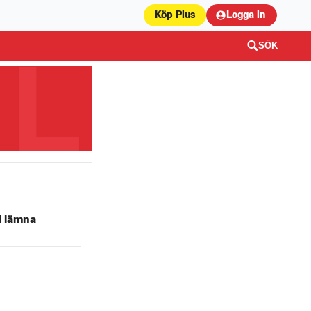
Köp Plus
Logga in
SÖK
l lämna