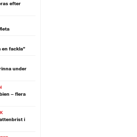
ras efter
Meta
m en fackla”
rinna under
N
bien – flera
IK
attenbrist i