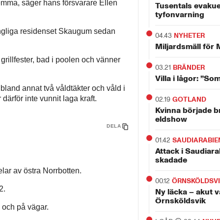
 hemma, säger hans försvarare Ellen
Tusentals evakue
tyfonvarning
ungliga residenset Skaugum sedan
04.43
NYHETER
Miljardsmäll för 
rillfester, bad i poolen och vänner
03.21
BRÄNDER
Villa i lågor: ”So
 bland annat två våldtäkter och våld i
ärför inte vunnit laga kraft.
02.19
GOTLAND
Kvinna började b
eldshow
DELA
01.42
SAUDIARABIE
Attack i Saudiara
skadade
delar av östra Norrbotten.
00.12
ÖRNSKÖLDSV
2.
Ny läcka – akut v
Örnsköldsvik
 och på vägar.