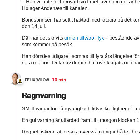
– Han vill inte bli berövad sin frihet, även om det är
Holager Andenæs till kanalen.
Bonusprinsen har suttit häktad med fotboja på det k
den 14 juli.
Där har det skrivits
om en tillvaro i lyx
– bestående av g
som kommer på besök.
Han dömdes tidigare i somras till fyra års fängelse för
nära relation. Delar av domen har överklagats och har d
10 min
FELIX WILOW
Regnvarning
SMHI varnar för ”långvarigt och tidvis kraftigt regn” i 
En gul varning är utfärdad fram till i morgon klockan 1
Regnet riskerar att orsaka översvämningar både i hus