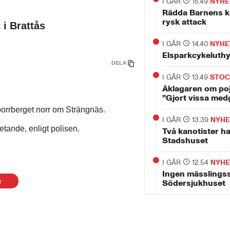
I GÅR
15.49
NYHE
Rädda Barnens ko
rysk attack
i Brattås
I GÅR
14.40
NYHE
Elsparkcykeluth
DELA
I GÅR
13.49
STO
Åklagaren om po
”Gjort vissa med
bborrberget norr om Strängnäs.
I GÅR
13.39
NYHE
tande, enligt polisen.
Två kanotister ha
Stadshuset
I GÅR
12.54
NYHE
Ingen mässlingss
r
Södersjukhuset