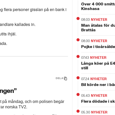
Över 4 000 smitt
Kinshasa
 flera personer gisslan på en bank i
08.03
NYHETER
ndlare kallades in.
Man åtalas för d
Brattås
its ihjäl.
08.00
NYHETER
ada.
Pojke i tioårsåld
07.43
NYHETER
Långa köer på E4 
still
DELA
07.24
NYHETER
Bil körde ner i b
ingen”
05.43
NYHETER
Flera dödade i sk
ut på måndag, och om polisen begär
rar norska TV2.
05.30
NYHETER