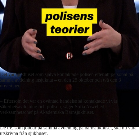
Det var sjukhuset som själva kontaktade polisen efter att personal på
samma avdelning insjuknat – en den 25 oktober och två den 3
november.
– Eftersom det var en oväntad händelse så kontaktade vi vår
säkerhetsavdelning och polisen, säger Sofia Arwehed,
verksamhetschef på Akademiska Barnsjukhuset.
De tre, som jobbar på samma avdelning på barnsjukhuset, ska nu vara
utskrivna från sjukhuset.