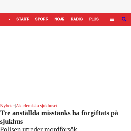
Logga in
START
SPORT
NÖJE
RADIO
PLUS
SÖK
TIPSA
TV
KULTUR
LEDARE
Nyheter
|
Akademiska sjukhuset
Tre anställda misstänks ha förgiftats på
sjukhus
Polisen utreder mordförsök