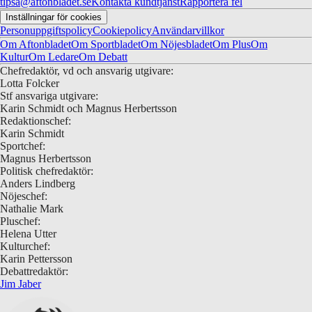
tipsa@aftonbladet.se
Kontakta kundtjänst
Rapportera fel
Inställningar för cookies
Personuppgiftspolicy
Cookiepolicy
Användarvillkor
Om Aftonbladet
Om Sportbladet
Om Nöjesbladet
Om Plus
Om
Kultur
Om Ledare
Om Debatt
Chefredaktör, vd och ansvarig utgivare:
Lotta Folcker
Stf ansvariga utgivare:
Karin Schmidt och Magnus Herbertsson
Redaktionschef:
Karin Schmidt
Sportchef:
Magnus Herbertsson
Politisk chefredaktör:
Anders Lindberg
Nöjeschef:
Nathalie Mark
Pluschef:
Helena Utter
Kulturchef:
Karin Pettersson
Debattredaktör:
Jim Jaber