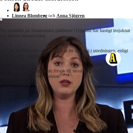
Laddar ...
Linnea Blomberg
och
Anna Sjögren
Tre anställda på Akademiska sjukhuset i Uppsala har hastigt insjuknat
och behövt intensivvård.
Kalium, koffein och vattenflaskor är tre uppslag i utredningen, enligt
Aftonbladets uppgifter.
– Vi utreder tre fall gällande försök till mord, säger polisens
presstalesperson Stefan Larsson.