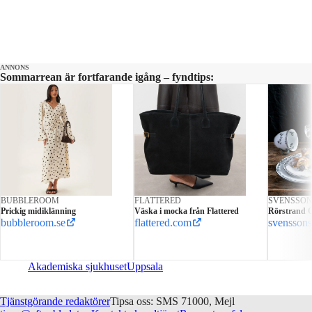
ANNONS
Sommarrean är fortfarande igång – fyndtips:
BUBBLEROOM
FLATTERED
SVENSSO
Prickig midiklänning
Väska i mocka från Flattered
Rörstrand O
bubbleroom.se
flattered.com
svenssons
Akademiska sjukhuset
Uppsala
Tjänstgörande redaktörer
Tipsa oss: SMS 71000, Mejl