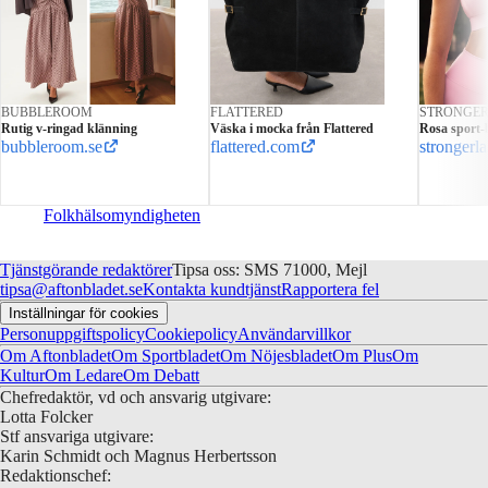
BUBBLEROOM
FLATTERED
STRONGE
Rutig v-ringad klänning
Väska i mocka från Flattered
Rosa sport-
bubbleroom.se
flattered.com
strongerl
Folkhälsomyndigheten
Tjänstgörande redaktörer
Tipsa oss: SMS 71000, Mejl
tipsa@aftonbladet.se
Kontakta kundtjänst
Rapportera fel
Inställningar för cookies
Personuppgiftspolicy
Cookiepolicy
Användarvillkor
Om Aftonbladet
Om Sportbladet
Om Nöjesbladet
Om Plus
Om
Kultur
Om Ledare
Om Debatt
Chefredaktör, vd och ansvarig utgivare:
Lotta Folcker
Stf ansvariga utgivare:
Karin Schmidt och Magnus Herbertsson
Redaktionschef: