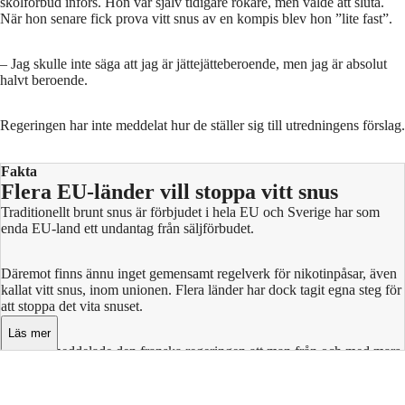
skolförbud införs. Hon var själv tidigare rökare, men valde att sluta.
När hon senare fick prova vitt snus av en kompis blev hon ”lite fast”.
– Jag skulle inte säga att jag är jättejätteberoende, men jag är absolut
halvt beroende.
Regeringen har inte meddelat hur de ställer sig till utredningens förslag.
Fakta
Flera EU-länder vill stoppa vitt snus
Traditionellt brunt snus är förbjudet i hela EU och Sverige har som
enda EU-land ett undantag från säljförbudet.
Däremot finns ännu inget gemensamt regelverk för nikotinpåsar, även
kallat vitt snus, inom unionen. Flera länder har dock tagit egna steg för
att stoppa det vita snuset.
Läs mer
Nyligen meddelade den franska regeringen att man från och med mars
2026 inför ett totalförbud av försäljning av vitt snus. Tidigare i år
meddelade även Spanien att man planerar en lag som i praktiken
förbjuder vitt snus.