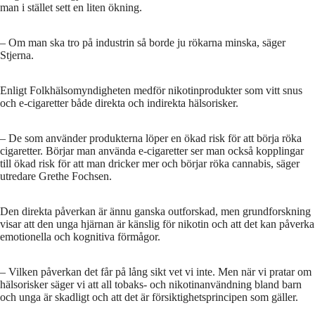
man i stället sett en liten ökning.
– Om man ska tro på industrin så borde ju rökarna minska, säger
Stjerna.
Enligt Folkhälsomyndigheten medför nikotinprodukter som vitt snus
och e-cigaretter både direkta och indirekta hälsorisker.
– De som använder produkterna löper en ökad risk för att börja röka
cigaretter. Börjar man använda e-cigaretter ser man också kopplingar
till ökad risk för att man dricker mer och börjar röka cannabis, säger
utredare Grethe Fochsen.
Den direkta påverkan är ännu ganska outforskad, men grundforskning
visar att den unga hjärnan är känslig för nikotin och att det kan påverka
emotionella och kognitiva förmågor.
– Vilken påverkan det får på lång sikt vet vi inte. Men när vi pratar om
hälsorisker säger vi att all tobaks- och nikotinanvändning bland barn
och unga är skadligt och att det är försiktighetsprincipen som gäller.