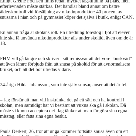
Enligt Grethe Fochsen finns redan mycket lagstiftning på plats, men
efterlevnaden måste stärkas. Det handlar bland annat om bättre
ålderskontroll vid försäljning av nikotinprodukter: 40 procent av
snusarna i nian och på gymnasiet köper det själva i butik, enligt CAN.
En annan fråga är skolans roll. En utredning föreslog i fjol att elever
inte ska få använda nikotinprodukter alls under skoltid, även om de är
18.
FHM vill gå längre och skriver i sitt remissvar att det vore ”önskvärt”
att även lärare förbjuds från att snusa på skoltid för att avnormalisera
bruket, och att det bör utredas vidare.
24-åriga Hilda Johansson, som inte själv snusar, anser att det är fel.
– Jag förstår att man vill inskränka det på ett sätt och ha kontroll i
skolan, men samtidigt har vi bestämt att vuxna ska gå i skolan. Då
måste vi kunna acceptera det. Jag tänker att man får göra sina egna
misstag, eller fatta sina egna beslut.
Paula Derkert, 26, tror att unga kommer fortsätta snusa även om ett