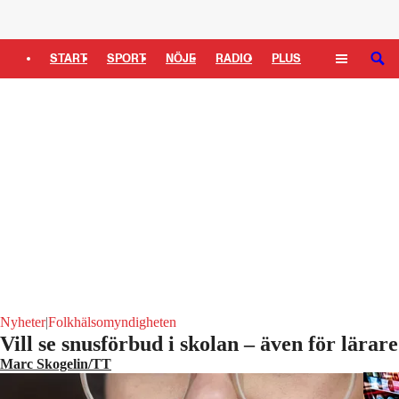
Logga in
START
SPORT
NÖJE
RADIO
PLUS
SÖK
TIPSA
TV
KULTUR
LEDARE
Nyheter
|
Folkhälsomyndigheten
Vill se snusförbud i skolan – även för lärare
Marc Skogelin/TT
Även i
En kvinna stoppar in en portion vitt snus under överläppen.
Foto: Cai