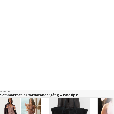
Tidigare har även bland andra Nederländerna, Belgien, Luxemburg
och Danmark på olika sätt vidtagit åtgärder för att begränsa eller helt
stoppa vitt snus.
I USA meddelade dock livs- och läkemedelsverket FDA i januari 2025
att det vita snuset Zyn ska få fortsätta säljas, då man anser att
fördelarna överväger riskerna om rökare övergår till vitt snus.
ANNONS
Sommarrean är fortfarande igång – fyndtips: