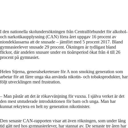
I den nationella skolundersökningen från Centralförbundet för alkohol-
och narkotikaupplysning (CAN) förra året uppgav 16 procent av
niondeklassarna att de snusade – jämfört med 5 procent 2017. Bland
gymnasieelever snusade 29 procent. Ökningen är tydligast bland
flickor, där andelen snusare under en tioårsperiod ökat från 4 till 26
procent på gymnasiet.
Helen Stjerna, generalsekreterare för A non smoking generation som
arbetar för att färre unga ska använda nikotin- och tobaksprodukter, har
följt utvecklingen med frustration.
– Man påstår att det är rökavvänjning för vuxna. I själva verket är det
den mest utstuderade introduktionen för barn och unga. Man har
kunnat rekrytera en helt ny generation nikotinister.
Den senaste CAN-rapporten visar att även rökningen, som under lång
tid gått ned hos gymnasieelever, har stannat av. De senaste tre åren har