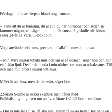
Förslaget möts av skepsis bland unga snusare.
– Tänk att du är tonåring, du är sur, du har hormoner och sedan så
kommer någon och säger att du inte får snusa. Jag skulle bli skitsur,
säger 24-åriga Varja i Stockholm.
Varja använder vitt snus, precis som ”alla” hennes kompisar.
– Min syrra snusar tobakssnus och jag är så ööäääh, säger hon och gör
ett äcklat ljud. Det är den enda i min närhet som snusar tobakssnus. Till
och med min brorsa snusar vitt snus.
Målet är att sluta, men det är svårt, säger hon.
22-åriga Sophie är också skeptisk men håller med
Folkhälsomyndigheten om att även lärare i så fall borde omfattas.
– Om vi inte får snusa, då ska inte läraren få snusa heller. Jag hade en