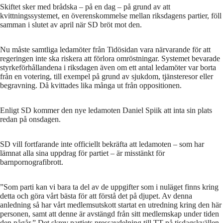
Skiftet sker med brådska – på en dag – på grund av att
kvittningssystemet, en överenskommelse mellan riksdagens partier, föll
samman i slutet av april när SD bröt mot den.
Nu måste samtliga ledamöter från Tidösidan vara närvarande för att
regeringen inte ska riskera att förlora omröstningar. Systemet bevarade
styrkeförhållandena i riksdagen även om ett antal ledamöter var borta
från en votering, till exempel på grund av sjukdom, tjänsteresor eller
begravning. Då kvittades lika många ut från oppositionen.
Enligt SD kommer den nye ledamoten Daniel Spiik att inta sin plats
redan på onsdagen.
SD vill fortfarande inte officiellt bekräfta att ledamoten – som har
lämnat alla sina uppdrag för partiet – är misstänkt för
barnpornografibrott.
”Som parti kan vi bara ta del av de uppgifter som i nuläget finns kring
detta och göra vårt bästa för att förstå det på djupet. Av denna
anledning så har vårt medlemsutskott startat en utredning kring den här
personen, samt att denne är avstängd från sitt medlemskap under tiden
den pågår.” Det skrev partiets pressavdelning till TT på tisdagskvällen.