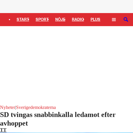
Logga in
START
SPORT
NÖJE
RADIO
PLUS
SÖK
TIPSA
TV
KULTUR
LEDARE
Nyheter
|
Sverigedemokraterna
SD tvingas snabbinkalla ledamot efter
avhoppet
TT