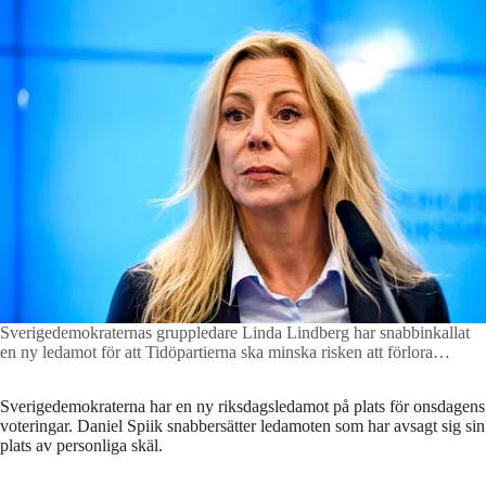
Sverigedemokraternas gruppledare Linda Lindberg har snabbinkallat
en ny ledamot för att Tidöpartierna ska minska risken att förlora
riksdagsomröstningar, efter det att en tung SD-ledamot lämnat sin plats
på tisdagen.
Foto: Lars Schröder/TT
Sverigedemokraterna har en ny riksdagsledamot på plats för onsdagens
voteringar. Daniel Spiik snabbersätter ledamoten som har avsagt sig sin
plats av personliga skäl.