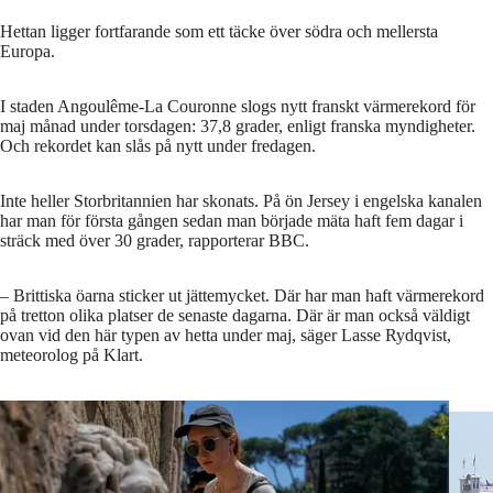
Hettan ligger fortfarande som ett täcke över södra och mellersta
Europa.
I staden Angoulême-La Couronne slogs nytt franskt värmerekord för
maj månad under torsdagen: 37,8 grader, enligt franska myndigheter.
Och rekordet kan slås på nytt under fredagen.
Inte heller Storbritannien har skonats. På ön Jersey i engelska kanalen
har man för första gången sedan man började mäta haft fem dagar i
sträck med över 30 grader, rapporterar BBC.
– Brittiska öarna sticker ut jättemycket. Där har man haft värmerekord
på tretton olika platser de senaste dagarna. Där är man också väldigt
ovan vid den här typen av hetta under maj, säger Lasse Rydqvist,
meteorolog på Klart.
En kvinna fyller upp sin vattenflaska i Rom.
Foto: Gregorio Borgia /A
Badgäs