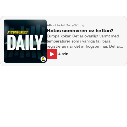
Aftonbladet Daily
•
27 maj
Hotas sommaren av hettan?
Europa kokar. Det är ovanligt varmt med
temperaturer som i vanliga fall bara
registreras när det är högsommar. Det är
en värmekupol med värme från norra
14
min
Afrika som ligger bakom hettan, samtidigt
som klimatförändrigar gör extrema
väderhändelser mer intensiva. Varför är
det så? Kommer vi att kunna resa
utomlands sommar? Och hur blir det med
hettan här i Sverige under semestern?
Gäst: Lasse Rydqvist, meteorolog på Klart.
Programledare och producent: Jessica
Johansson. Klipp från: DW News. Kontakt:
podcast@aftonbladet.se Ansvarig utgivare:
Lotta Folcker.