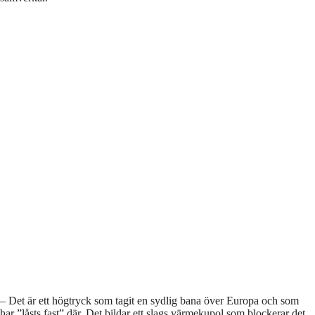
– Det är ett högtryck som tagit en sydlig bana över Europa och som
har ”låsts fast” där. Det bildar ett slags värmekupol som blockerar det