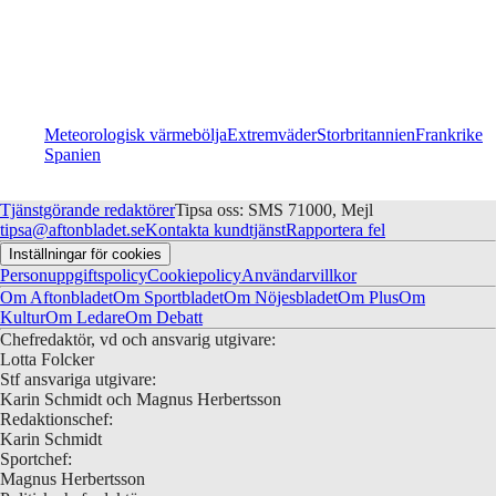
Meteorologisk värmebölja
Extremväder
Storbritannien
Frankrike
Spanien
Tjänstgörande redaktörer
Tipsa oss: SMS 71000, Mejl
tipsa@aftonbladet.se
Kontakta kundtjänst
Rapportera fel
Inställningar för cookies
Personuppgiftspolicy
Cookiepolicy
Användarvillkor
Om Aftonbladet
Om Sportbladet
Om Nöjesbladet
Om Plus
Om
Kultur
Om Ledare
Om Debatt
Chefredaktör, vd och ansvarig utgivare:
Lotta Folcker
Stf ansvariga utgivare:
Karin Schmidt och Magnus Herbertsson
Redaktionschef:
Karin Schmidt
Sportchef:
Magnus Herbertsson