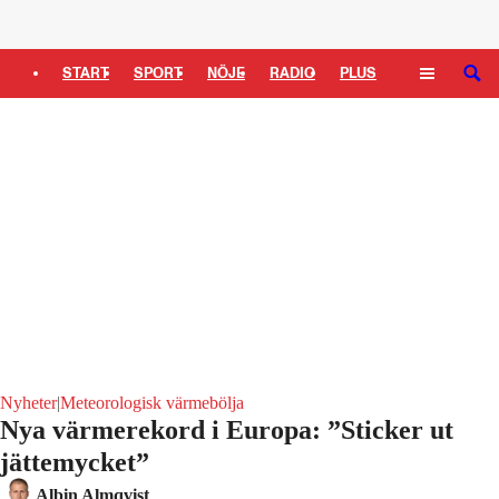
Logga in
START
SPORT
NÖJE
RADIO
PLUS
SÖK
TIPSA
TV
KULTUR
LEDARE
Nyheter
|
Meteorologisk värmebölja
Nya värmerekord i Europa: ”Sticker ut
jättemycket”
Albin Almqvist