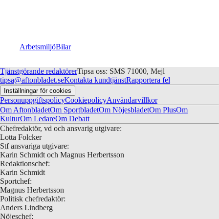
Arbetsmiljö
Bilar
Tjänstgörande redaktörer
Tipsa oss: SMS 71000, Mejl
tipsa@aftonbladet.se
Kontakta kundtjänst
Rapportera fel
Inställningar för cookies
Personuppgiftspolicy
Cookiepolicy
Användarvillkor
Om Aftonbladet
Om Sportbladet
Om Nöjesbladet
Om Plus
Om
Kultur
Om Ledare
Om Debatt
Chefredaktör, vd och ansvarig utgivare:
Lotta Folcker
Stf ansvariga utgivare:
Karin Schmidt och Magnus Herbertsson
Redaktionschef:
Karin Schmidt
Sportchef:
Magnus Herbertsson
Politisk chefredaktör:
Anders Lindberg
Nöjeschef: