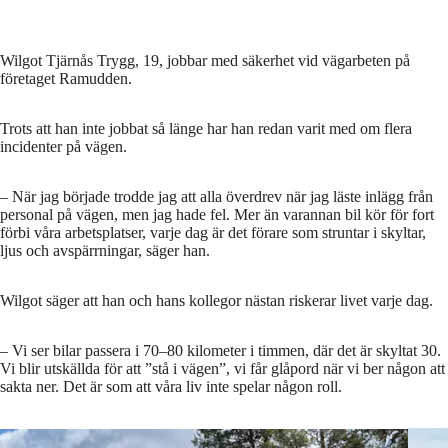
Wilgot Tjärnås Trygg, 19, jobbar med säkerhet vid vägarbeten på
företaget Ramudden.
Trots att han inte jobbat så länge har han redan varit med om flera
incidenter på vägen.
– När jag började trodde jag att alla överdrev när jag läste inlägg från
personal på vägen, men jag hade fel. Mer än varannan bil kör för fort
förbi våra arbetsplatser, varje dag är det förare som struntar i skyltar,
ljus och avspärrningar, säger han.
Wilgot säger att han och hans kollegor nästan riskerar livet varje dag.
– Vi ser bilar passera i 70–80 kilometer i timmen, där det är skyltat 30.
Vi blir utskällda för att ”stå i vägen”, vi får glåpord när vi ber någon att
sakta ner. Det är som att våra liv inte spelar någon roll.
För nå
Wilgot Tjärnås Trygg kör i bland lotsbil på jobbet.
Foto: Privat