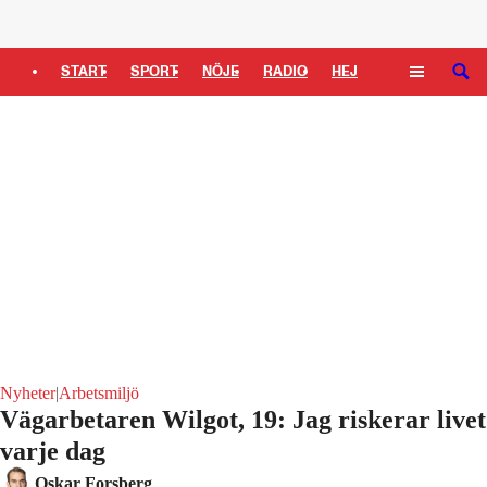
Logga in
START
SPORT
NÖJE
RADIO
HEJ
SÖK
PLUS
TIPSA
TV
KULTUR
LEDARE
Nyheter
|
Arbetsmiljö
Vägarbetaren Wilgot, 19: Jag riskerar livet
varje dag
Oskar Forsberg