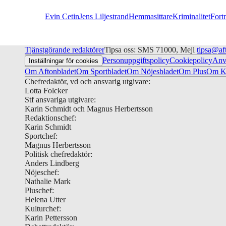
Evin Cetin
Jens Liljestrand
Hemmasittare
Kriminalitet
Fortn
Tjänstgörande redaktörer
Tipsa oss: SMS 71000, Mejl
tipsa@af
Personuppgiftspolicy
Cookiepolicy
Anv
Inställningar för cookies
Om Aftonbladet
Om Sportbladet
Om Nöjesbladet
Om Plus
Om Ku
Chefredaktör, vd och ansvarig utgivare:
Lotta Folcker
Stf ansvariga utgivare:
Karin Schmidt och Magnus Herbertsson
Redaktionschef:
Karin Schmidt
Sportchef:
Magnus Herbertsson
Politisk chefredaktör:
Anders Lindberg
Nöjeschef:
Nathalie Mark
Pluschef:
Helena Utter
Kulturchef:
Karin Pettersson