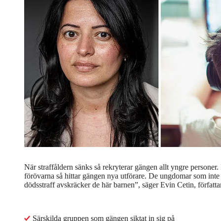
När straffåldern sänks så rekryterar gängen allt yngre personer. N
förövarna så hittar gängen nya utförare. De ungdomar som inte li
dödsstraff avskräcker de här barnen”, säger Evin Cetin, författa
Särskilda gruppen som gängen siktat in sig på