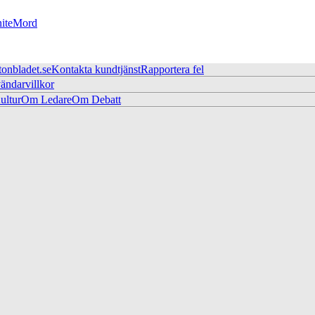
ite
Mord
tonbladet.se
Kontakta kundtjänst
Rapportera fel
ändarvillkor
ltur
Om Ledare
Om Debatt