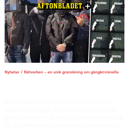
Nyheter
/
Nätverken – en unik granskning om gängkriminella
LISTA: Gäng och våld i
kommunen där DU bor
Aftonbladet har kartlagt nätverken och
våldet i Sveriges 100 största kommuner.
Inne i artikeln – klicka på bilderna eller sök
för att läsa om situationen i din kommun.