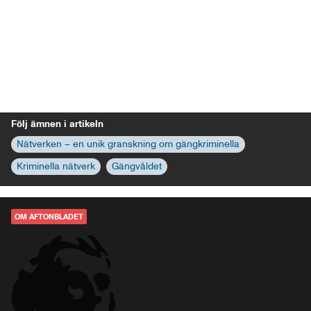
Följ ämnen i artikeln
Nätverken – en unik granskning om gängkriminella
Kriminella nätverk
Gängvåldet
OM AFTONBLADET