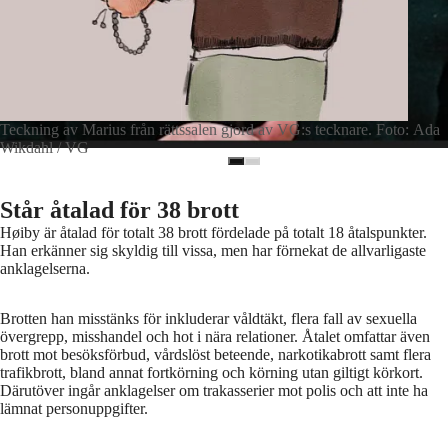
Teckning av Marius från rättssalen gjord av VG:s tecknare. Foto: Ada
Wikdahl / VG
Står åtalad för 38 brott
Høiby är åtalad för totalt 38 brott fördelade på totalt 18 åtalspunkter.
Han erkänner sig skyldig till vissa, men har förnekat de allvarligaste
anklagelserna.
Brotten han misstänks för inkluderar våldtäkt, flera fall av sexuella
övergrepp, misshandel och hot i nära relationer. Åtalet omfattar även
brott mot besöksförbud, vårdslöst beteende, narkotikabrott samt flera
trafikbrott, bland annat fortkörning och körning utan giltigt körkort.
Därutöver ingår anklagelser om trakasserier mot polis och att inte ha
lämnat personuppgifter.