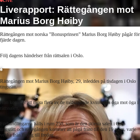
LIVE
Liverapport: Rättegången mot
Marius Borg Høiby
Rättegången mot norska ”Bonusprinsen” Marius Borg Høiby pågår för
fjärde dagen.
Laddar ...
Följ dagens händelser från rättsalen i Oslo.
Rättegången mot Marius Borg Høiby, 29, inleddes på tisdagen i Oslo
tingsrätt.
Han kommer att möta flera av de målsägande kvinnorna öga mot öga i
rättssalen.
Förhandlingarna hålls i rum 250, som är den största salen i Oslo
tingsrätt och rättegången kommer att pågå fram till den 19 mars, varje
vecka från tisdag till fredag.