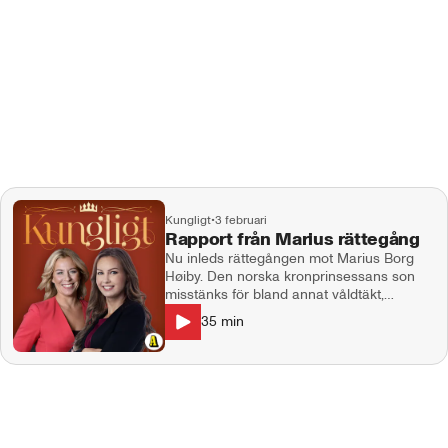
Kungligt
•
3 februari
Rapport från Marius rättegång
Nu inleds rättegången mot Marius Borg
Høiby. Den norska kronprinsessans son
misstänks för bland annat våldtäkt,
misshandel i nära relation och
35
min
narkotikabrott. I dagens avsnitt går vi
igenom den första rättegångsdagen och
svarar på era frågor om "bonusprinsen".
Aftonbladets krimreporter Linda Hjertén
och Jenny Alexandersson är med direkt
från Oslo. Med Maria Bjaring, Jenny
Alexandersson och Linda Hjertén