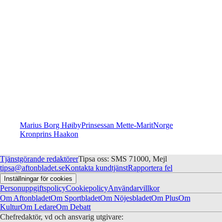
Marius Borg Høiby
Prinsessan Mette-Marit
Norge
Kronprins Haakon
Tjänstgörande redaktörer
Tipsa oss: SMS 71000, Mejl
tipsa@aftonbladet.se
Kontakta kundtjänst
Rapportera fel
Inställningar för cookies
Personuppgiftspolicy
Cookiepolicy
Användarvillkor
Om Aftonbladet
Om Sportbladet
Om Nöjesbladet
Om Plus
Om
Kultur
Om Ledare
Om Debatt
Chefredaktör, vd och ansvarig utgivare: