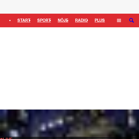
Logga in
START
SPORT
NÖJE
RADIO
PLUS
SÖK
TIPSA
TV
KULTUR
LEDARE