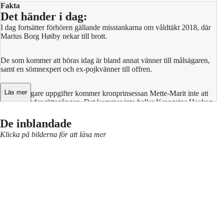
Fakta
Det händer i dag:
I dag fortsätter förhören gällande misstankarna om våldtäkt 2018, där
Marius Borg Høiby nekar till brott.
De som kommer att höras idag är bland annat vänner till målsägaren,
samt en sömnexpert och ex-pojkvänner till offren.
Läs mer
Enligt tidigare uppgifter kommer kronprinsessan Mette-Marit inte att
närvara under rättegången. Det kommer inte heller Kronprins Haakon
att göra.
De inblandade
Klicka på bilderna för att läsa mer