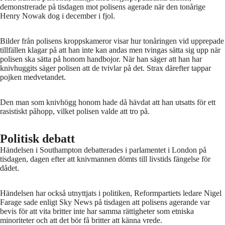
demonstrerade på tisdagen mot polisens agerade när den tonårige
Henry Nowak dog i december i fjol.
Bilder från polisens kroppskameror visar hur tonåringen vid upprepade
tillfällen klagar på att han inte kan andas men tvingas sätta sig upp när
polisen ska sätta på honom handbojor. När han säger att han har
knivhuggits säger polisen att de tvivlar på det. Strax därefter tappar
pojken medvetandet.
Den man som knivhögg honom hade då hävdat att han utsatts för ett
rasistiskt påhopp, vilket polisen valde att tro på.
Politisk debatt
Händelsen i Southampton debatterades i parlamentet i London på
tisdagen, dagen efter att knivmannen dömts till livstids fängelse för
dådet.
Händelsen har också utnyttjats i politiken, Reformpartiets ledare Nigel
Farage sade enligt Sky News på tisdagen att polisens agerande var
bevis för att vita britter inte har samma rättigheter som etniska
minoriteter och att det bör få britter att känna vrede.