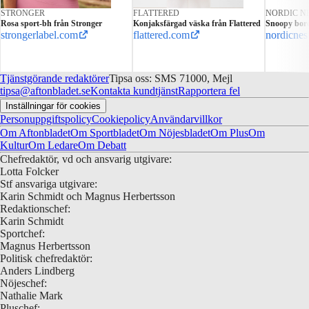
STRONGER
FLATTERED
NORDIC N
Rosa sport-bh från Stronger
Konjaksfärgad väska från Flattered
Snoopy bord
strongerlabel.com
flattered.com
nordicnes
Tjänstgörande redaktörer
Tipsa oss: SMS 71000, Mejl
tipsa@aftonbladet.se
Kontakta kundtjänst
Rapportera fel
Inställningar för cookies
Personuppgiftspolicy
Cookiepolicy
Användarvillkor
Om Aftonbladet
Om Sportbladet
Om Nöjesbladet
Om Plus
Om
Kultur
Om Ledare
Om Debatt
Chefredaktör, vd och ansvarig utgivare:
Lotta Folcker
Stf ansvariga utgivare:
Karin Schmidt och Magnus Herbertsson
Redaktionschef:
Karin Schmidt
Sportchef:
Magnus Herbertsson
Politisk chefredaktör:
Anders Lindberg
Nöjeschef:
Nathalie Mark
Pluschef: