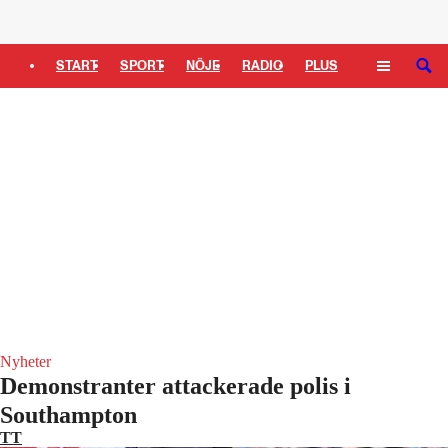
Logga in
START
SPORT
NÖJE
RADIO
PLUS
SÖK
TIPSA
TV
KULTUR
LEDARE
Nyheter
Demonstranter attackerade polis i
Southampton
TT