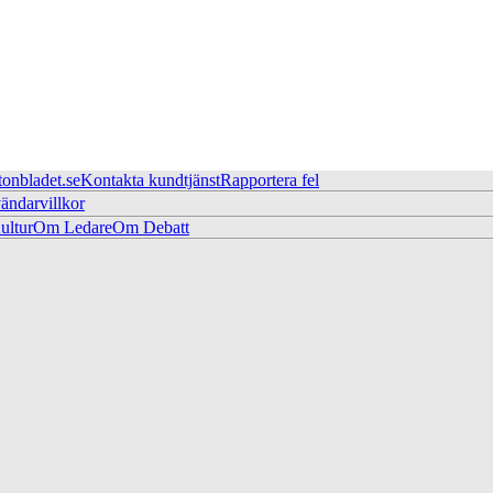
tonbladet.se
Kontakta kundtjänst
Rapportera fel
ändarvillkor
ltur
Om Ledare
Om Debatt