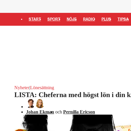
START
SPORT
NÖJE
RADIO
PLUS
TIPSA
Nyheter
|
Lönesättning
LISTA: Cheferna med högst lön i din
Johan Ekman
och
Pernilla Ericson