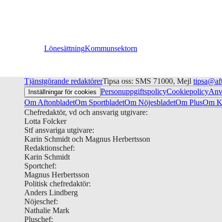
Lönesättning
Kommunsektorn
Tjänstgörande redaktörer
Tipsa oss: SMS 71000, Mejl
tipsa@af
Personuppgiftspolicy
Cookiepolicy
Anv
Inställningar för cookies
Om Aftonbladet
Om Sportbladet
Om Nöjesbladet
Om Plus
Om Ku
Chefredaktör, vd och ansvarig utgivare:
Lotta Folcker
Stf ansvariga utgivare:
Karin Schmidt och Magnus Herbertsson
Redaktionschef:
Karin Schmidt
Sportchef:
Magnus Herbertsson
Politisk chefredaktör:
Anders Lindberg
Nöjeschef:
Nathalie Mark
Pluschef: