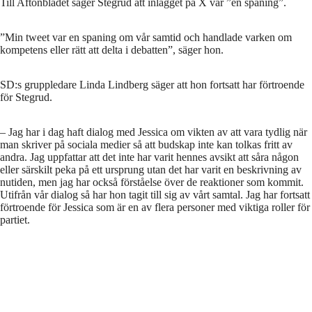
Till Aftonbladet säger Stegrud att inlägget på X var ”en spaning”.
”Min tweet var en spaning om vår samtid och handlade varken om
kompetens eller rätt att delta i debatten”, säger hon.
SD:s gruppledare Linda Lindberg säger att hon fortsatt har förtroende
för Stegrud.
– Jag har i dag haft dialog med Jessica om vikten av att vara tydlig när
man skriver på sociala medier så att budskap inte kan tolkas fritt av
andra. Jag uppfattar att det inte har varit hennes avsikt att såra någon
eller särskilt peka på ett ursprung utan det har varit en beskrivning av
nutiden, men jag har också förståelse över de reaktioner som kommit.
Utifrån vår dialog så har hon tagit till sig av vårt samtal. Jag har fortsatt
förtroende för Jessica som är en av flera personer med viktiga roller för
partiet.