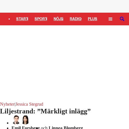
Logga in
START
SPORT
NÖJE
RADIO
PLUS
SÖK
TIPSA
TV
KULTUR
LEDARE
Nyheter
|
Jessica Stegrud
Liljestrand: ”Märkligt inlägg”
Emil Forsberg
och
Linnea Blomberg