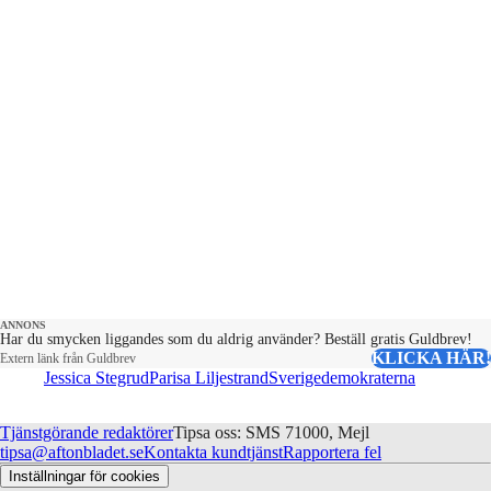
ANNONS
Har du smycken liggandes som du aldrig använder? Beställ gratis Guldbrev!
KLICKA HÄR!
Extern länk från Guldbrev
Jessica Stegrud
Parisa Liljestrand
Sverigedemokraterna
Tjänstgörande redaktörer
Tipsa oss: SMS 71000, Mejl
tipsa@aftonbladet.se
Kontakta kundtjänst
Rapportera fel
Inställningar för cookies