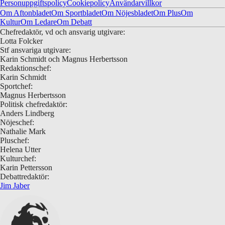
Personuppgiftspolicy
Cookiepolicy
Användarvillkor
Om Aftonbladet
Om Sportbladet
Om Nöjesbladet
Om Plus
Om
Kultur
Om Ledare
Om Debatt
Chefredaktör, vd och ansvarig utgivare:
Lotta Folcker
Stf ansvariga utgivare:
Karin Schmidt och Magnus Herbertsson
Redaktionschef:
Karin Schmidt
Sportchef:
Magnus Herbertsson
Politisk chefredaktör:
Anders Lindberg
Nöjeschef:
Nathalie Mark
Pluschef:
Helena Utter
Kulturchef:
Karin Pettersson
Debattredaktör:
Jim Jaber