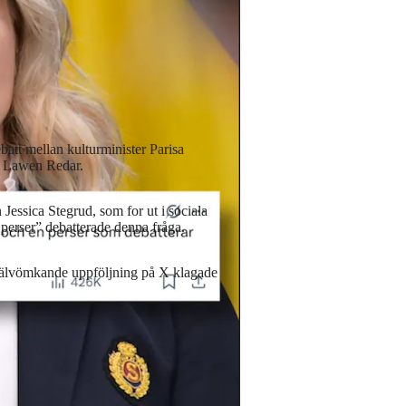
batt mellan kulturminister Parisa
n, Lawen Redar.
Jessica Stegrud, som for ut i sociala
 perser” debatterade denna fråga.
 självömkande uppföljning på X klagade