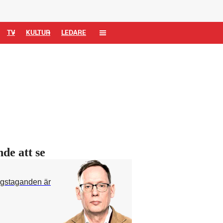
TV
KULTUR
LEDARE
de att se
ngstaganden är