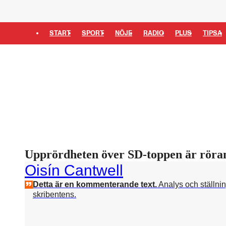
START
SPORT
NÖJE
RADIO
PLUS
TIPSA
Upprördheten över SD-toppen är röran
Oisín Cantwell
Detta är en kommenterande text.
Analys och ställni
skribentens.