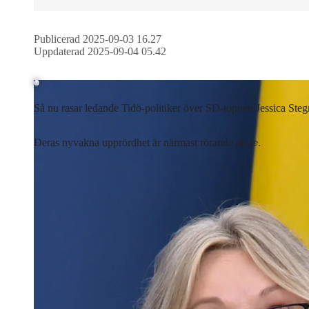
Publicerad 2025-09-03 16.27
Laddar ...
Uppdaterad 2025-09-04 05.42
Så nu rasar ledande Tidö-politiker över SD-toppen Jessica Stegr
Deras nyvakna upprördhet är närmast rörande att se.