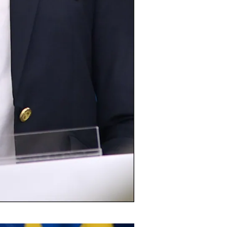
 hon skickat ett sms till Åkesson.
Foto: