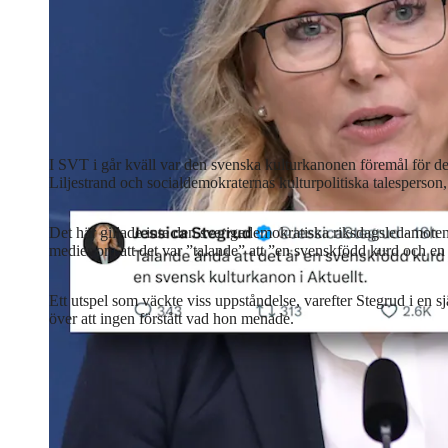
I SVT i går kväll var den svenska kulturkanonen föremål för de
Liljestrand och socialdemokraternas kulturpolitiska talesperso
Det här gillade inte den sverigedemokratiska riksdagsledamoten 
medier om att det var ”talande” att ”en svenskfödd kurd och en
Ett utspel som väckte viss uppståndelse, varefter Stegrud i en
över att ingen förstått vad hon menade.