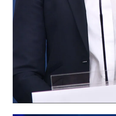
L-ledaren Simona Mohamsson har varit ute i pressen och sagt att
Fredrik Sandberg/TT