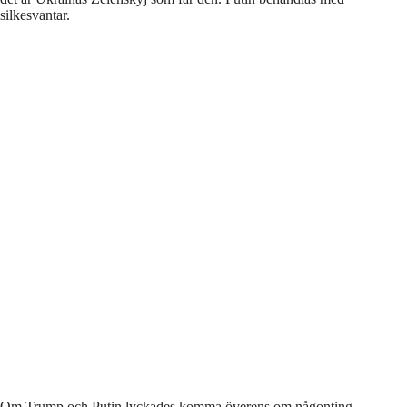
silkesvantar.
Om Trump och Putin lyckades komma överens om någonting