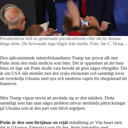
Presidenterna höll en gemensam presskonferens efter sitt tre timmar
långa möte. De besvarade inga frågor från media.
Foto: Jae C. Hong /
AP
Den självutnämnde mästerförhandlaren Trump har provat allt mot
Putin utom den enda medicin som biter. Det är uppenbart att det bara
finns ett läge när Putin skulle vara beredd att göra några eftergifter. Det
är om USA slår stenhårt mot den ryska ekonomin och samtidigt lovar
att överskölja Ukraina med nya och moderna vapen för obegränsad tid
framöver.
Men Trump vägrar envist att använda sig av den taktiken. Detta
samtidigt som han utan några problem utövar stenhårda påtryckningar
på Ukraina som är den part som blivit angripen.
Putin är den som förtjänar en rejäl
utskällning av Vita huset men
det är Ukrainas Zelenskyj som får den. Putin behandlas med