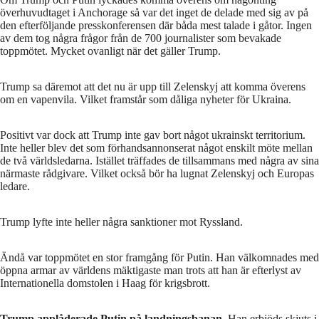
överhuvudtaget i Anchorage så var det inget de delade med sig av på
den efterföljande presskonferensen där båda mest talade i gåtor. Ingen
av dem tog några frågor från de 700 journalister som bevakade
toppmötet. Mycket ovanligt när det gäller Trump.
Trump sa däremot att det nu är upp till Zelenskyj att komma överens
om en vapenvila. Vilket framstår som dåliga nyheter för Ukraina.
Positivt var dock att Trump inte gav bort något ukrainskt territorium.
Inte heller blev det som förhandsannonserat något enskilt möte mellan
de två världsledarna. Istället träffades de tillsammans med några av sina
närmaste rådgivare. Vilket också bör ha lugnat Zelenskyj och Europas
ledare.
Trump lyfte inte heller några sanktioner mot Ryssland.
Ändå var toppmötet en stor framgång för Putin. Han välkomnades med
öppna armar av världens mäktigaste man trots att han är efterlyst av
Internationella domstolen i Haag för krigsbrott.
Trump applåderade Putin på landningsbanan
. Han erbjöds skjuts i