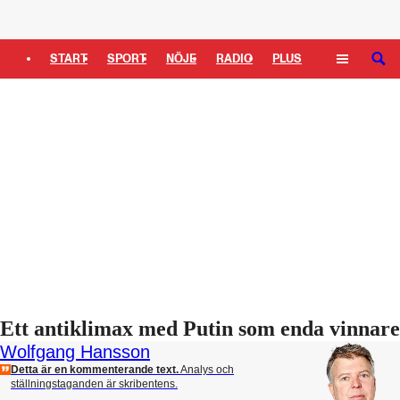
Logga in
START
SPORT
NÖJE
RADIO
PLUS
SÖK
TIPSA
TV
KULTUR
LEDARE
Ett antiklimax med Putin som enda vinnare
Wolfgang Hansson
Detta är en kommenterande text.
Analys och
ställningstaganden är skribentens.