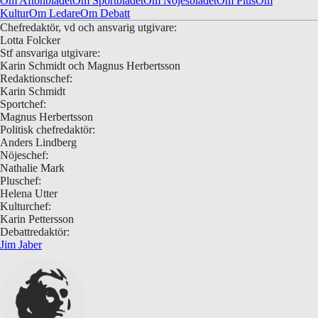
Om Aftonbladet
Om Sportbladet
Om Nöjesbladet
Om Plus
Om
Kultur
Om Ledare
Om Debatt
Chefredaktör, vd och ansvarig utgivare:
Lotta Folcker
Stf ansvariga utgivare:
Karin Schmidt och Magnus Herbertsson
Redaktionschef:
Karin Schmidt
Sportchef:
Magnus Herbertsson
Politisk chefredaktör:
Anders Lindberg
Nöjeschef:
Nathalie Mark
Pluschef:
Helena Utter
Kulturchef:
Karin Pettersson
Debattredaktör:
Jim Jaber