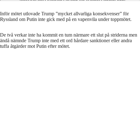
uttryckte inga konkreta planer för framtida möten med
Ukraina, vilket förhindrar en fredlig lösning.
Inför mötet utlovade Trump ”mycket allvarliga konsekvenser” för
Ryssland om Putin inte gick med på en vapenvila under toppmötet.
De två verkar inte ha kommit en tum närmare ett slut på striderna men
ändå nämnde Trump inte med ett ord hårdare sanktioner eller andra
tuffa åtgärder mot Putin efter mötet.