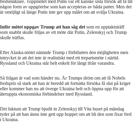
fredsmäklare. Toppmötet med Putin var ett kanske sista försök att få till
någon form av uppgörelse som kan accepteras av båda parter. Men det
är omöjligt så länge Putin inte ger upp målet om att svälja Ukraina.
Inför mötet uppgav Trump att han såg det
som en upptaktsträff
som snabbt skulle följas av ett möte där Putin, Zelenskyj och Trump
skulle träffas.
Efter Alaska-mötet nämnde Trump i förbifarten den möjligheten men
intrycket är att det inte är realistiskt med ett trepartsmöte i närtid.
Ryssland och Ukraina står helt enkelt för långt ifrån varandra.
Så frågan är vad som händer nu. Är Trumps dröm om att få Nobels
fredspris så stark att han är beredd att fortsätta försöka få slut på kriget
eller kommer han nu att överge Ukraina helt och öppna upp för att
återuppta ekonomiska förbindelser med Ryssland.
Det faktum att Trump bjudit in Zelenskyj till Vita huset på måndag
tyder på att han ännu inte gett upp hoppet om att bli den som fixar fred
i Ukraina.