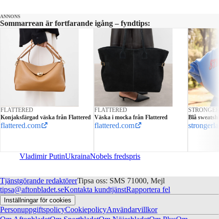
ANNONS
Sommarrean är fortfarande igång – fyndtips:
FLATTERED
FLATTERED
STRONGE
Konjaksfärgad väska från Flattered
Väska i mocka från Flattered
Blå sweatshi
flattered.com
flattered.com
strongerl
Vladimir Putin
Ukraina
Nobels fredspris
Tjänstgörande redaktörer
Tipsa oss: SMS 71000, Mejl
tipsa@aftonbladet.se
Kontakta kundtjänst
Rapportera fel
Inställningar för cookies
Personuppgiftspolicy
Cookiepolicy
Användarvillkor