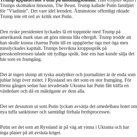
Trumps skottsäkra limousin, The Beast. Trump kallade Putin familjärt
för ”Vladimir”. Det vare idel leenden. Åtminstone offentligt riktade
Trump inte ett ord av kritik mot Putin.
Den ryske presidenten lyckades få ett toppmöte med Trump på
amerikansk mark utan att göra minsta lilla eftergift. Trump trodde att
han skulle kunna charma Putin till en uppgörelse öga mot öga men
misslyckades kapitalt. Trumps besvikna kroppsspråk på
presskonferensen talade sitt tydliga språk. Inte ens han kunde sälja det
här som en framgång.
Det är ingen slump att ryska analytiker och journalister är de enda som
jublar högt över mötet. I Ryssland ses det som en stor framgång. För
första gången sedan han invaderade Ukraina har Putin fått träffa en
västledare och då en mäktigaste av dem alla.
Det ser dessutom ut som Putin lyckats avvärja det omedelbara hotet om
nya tuffa sanktioner och samtidigt förhala fredsprocessen.
Putin ser det som att Ryssland är på väg att vinna i Ukraina och har
inga planer på att avsluta kriget.