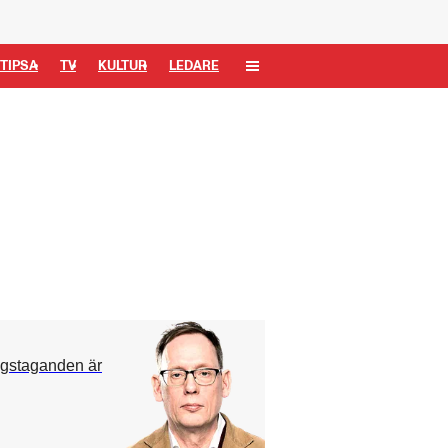
TIPSA
TV
KULTUR
LEDARE
ngstaganden är