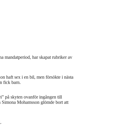
nna mandatperiod, har skapat rubriker av
 haft sex i en bil, men försökte i nästa
n fick barn.
ei” på skyten ovanför ingången till
dan Simona Mohamsson glömde bort att
.