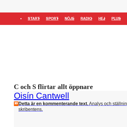
START
SPORT
NÖJE
RADIO
HEJ
PLUS
C och S flirtar allt öppnare
Oisín Cantwell
Detta är en kommenterande text.
Analys och ställni
skribentens.