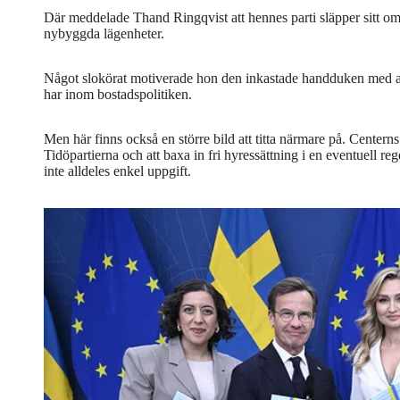
Där meddelade Thand Ringqvist att hennes parti släpper sitt o
nybyggda lägenheter.
Något slokörat motiverade hon den inkastade handduken med att
har inom bostadspolitiken.
Men här finns också en större bild att titta närmare på. Centern
Tidöpartierna och att baxa in fri hyressättning i en eventuell re
inte alldeles enkel uppgift.