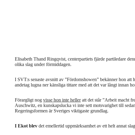
Elisabeth Thand Ringqvist, centerpartiets fjärde partiledare de
olika slag under förmiddagen.
I SVT:s senaste avsnitt av ”Fördomshowen” bekänner hon att hon
andetag lugna ner känsliga tittare med att det var långt innan ho
Förargligt nog
visse hon inte heller
att det står ”Arbeit macht fr
Auschwitz, en kunskapslucka vi inte sett motsvarighet till se
Regeringsformen är Sveriges viktigaste grundlag.
I Ekot blev
det emellertid uppmärksamhet av ett helt annat slag