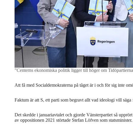
”Centerns ekonomiska politik ligger till höger om Tidöpartierna
Att få med Socialdemokraterna på tåget är i och för sig inte omö
Faktum är att S, ett parti som begravt allt vad ideologi vill säga
Det skedde i januariavtalet och gjorde Vänsterpartiet så upprö
av oppositionen 2021 störtade Stefan Löfven som statsminister.