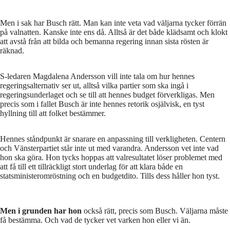
Men i sak har Busch rätt. Man kan inte veta vad väljarna tycker förrän
på valnatten. Kanske inte ens då. Alltså är det både klädsamt och klokt
att avstå från att bilda och bemanna regering innan sista rösten är
räknad.
S-ledaren Magdalena Andersson vill inte tala om hur hennes
regeringsalternativ ser ut, alltså vilka partier som ska ingå i
regeringsunderlaget och se till att hennes budget förverkligas. Men
precis som i fallet Busch är inte hennes retorik osjälvisk, en tyst
hyllning till att folket bestämmer.
Hennes ståndpunkt är snarare en anpassning till verkligheten. Centern
och Vänsterpartiet står inte ut med varandra. Andersson vet inte vad
hon ska göra. Hon tycks hoppas att valresultatet löser problemet med
att få till ett tillräckligt stort underlag för att klara både en
statsministeromröstning och en budgetdito. Tills dess håller hon tyst.
Men i grunden har hon
också rätt, precis som Busch. Väljarna måste
få bestämma. Och vad de tycker vet varken hon eller vi än.