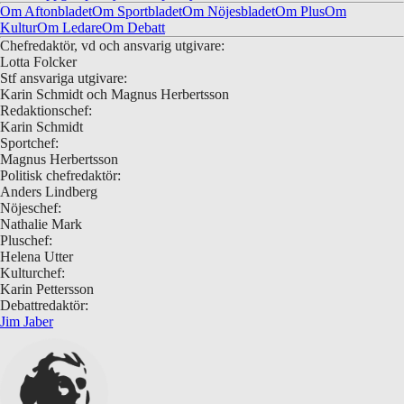
Om Aftonbladet
Om Sportbladet
Om Nöjesbladet
Om Plus
Om
Kultur
Om Ledare
Om Debatt
Chefredaktör, vd och ansvarig utgivare:
Lotta Folcker
Stf ansvariga utgivare:
Karin Schmidt och Magnus Herbertsson
Redaktionschef:
Karin Schmidt
Sportchef:
Magnus Herbertsson
Politisk chefredaktör:
Anders Lindberg
Nöjeschef:
Nathalie Mark
Pluschef:
Helena Utter
Kulturchef:
Karin Pettersson
Debattredaktör:
Jim Jaber