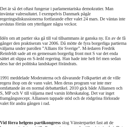
Det är så det oftast fungerar i parlamentariska demokratier. Man
inväntar valresultatet. I exempelvis Danmark pågår
regeringsdiskussionerna fortfarande efter valet 24 mars. De väntas inte
avslutas förrän om ytterligare några veckor.
Idén om att partier ska gå till val tillsammans är ganska ny. En av de få
gånger den praktiserats var 2006. Då mötte de fyra borgerliga partierna
väljarna under parollen ”Allians för Sverige”. M-ledaren Fredrik
Reinfeldt sade att en gemensam borgerlig front mot S var det enda
sättet att slippa en S-ledd regering. Han hade inte helt fel men sedan
dess har det politiska landskapet förändrats.
1991 meddelade Moderaterna och dåvarande Folkpartiet att de ville
regera ihop om de vann valet. Men deras program var inte mer
omfattande än en normal debattartikel. 2010 gick både Alliansen och
S, MP och V till väljarna med varsin löfteskatalog. Det var inget
framgångsrecept. Alliansen tappade stöd och de rödgröna förlorade
valet för andra gången i rad.
Vid förra helgens partikongress
slog Vänsterpartiet fast att de