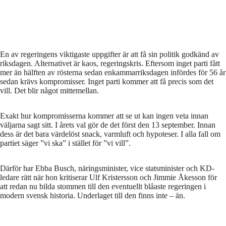
En av regeringens viktigaste uppgifter är att få sin politik godkänd av
riksdagen. Alternativet är kaos, regeringskris. Eftersom inget parti fått
mer än hälften av rösterna sedan enkammarriksdagen infördes för 56 år
sedan krävs kompromisser. Inget parti kommer att få precis som det
vill. Det blir något mittemellan.
Exakt hur kompromisserna kommer att se ut kan ingen veta innan
väljarna sagt sitt. I årets val gör de det först den 13 september. Innan
dess är det bara värdelöst snack, varmluft och hypoteser. I alla fall om
partiet säger ”vi ska” i stället för ”vi vill”.
Därför har Ebba Busch, näringsminister, vice statsminister och KD-
ledare rätt när hon kritiserar Ulf Kristersson och Jimmie Åkesson för
att redan nu bilda stommen till den eventuellt blåaste regeringen i
modern svensk historia. Underlaget till den finns inte – än.