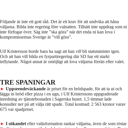
Följande är inte ett gott råd. Det är ett krav för att undvika att håna
väljarna. Bilda inte regering före valnatten. Tillsätt inte uppdrag som ni
inte förfogar över. Säg inte ”ska göra” när det enda ni kan lova i
kompromissernas Sverige är ”vill göra”.
Ulf Kristersson borde bara ha sagt att han
vill
bli statsminister igen.
Och att han vill bilda en fyrpartiregering där SD har ett starkt
inflytande. Något annat är omöjligt att lova väljarna förrän efter valet.
TRE SPANINGAR
►
Uppseendeväckande
är priset för en brödspade, för att ta ut och
lägga in bröd eller pizza i en ugn, i Ulf Kristerssons uppgraderade
inredning av tjänstebostaden i Sagerska huset. 1,5 timmar lade
konsulter ner på att välja rätt spade. Total kostnad: 2 563 kronor varav
675 var spadpriset.
►
I sökandet
efter valinformation rankar väljarna, även de som röstar