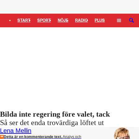
Logga in
START
SPORT
NÖJE
RADIO
PLUS
SÖK
TIPSA
TV
KULTUR
LEDARE
Bilda inte regering före valet, tack
Så ser det enda trovärdiga löftet ut
Lena Mellin
Detta är en kommenterande text.
Analys och