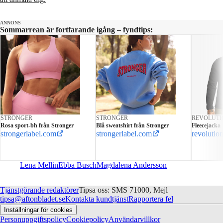
ANNONS
Sommarrean är fortfarande igång – fyndtips:
STRONGER
STRONGER
REVOLUTI
Rosa sport-bh från Stronger
Blå sweatshirt från Stronger
Fleecejacka
strongerlabel.com
strongerlabel.com
revolution
Lena Mellin
Ebba Busch
Magdalena Andersson
Tjänstgörande redaktörer
Tipsa oss: SMS 71000, Mejl
tipsa@aftonbladet.se
Kontakta kundtjänst
Rapportera fel
Inställningar för cookies
Personuppgiftspolicy
Cookiepolicy
Användarvillkor