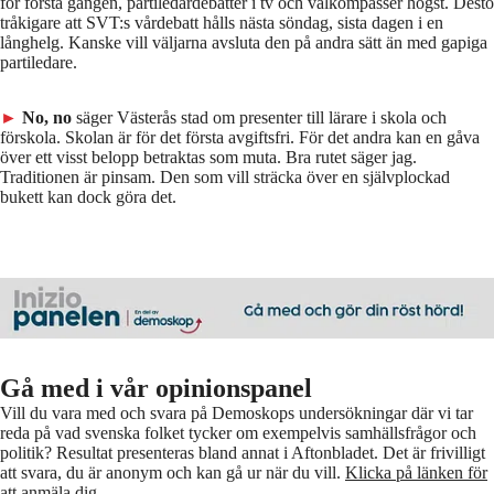
för första gången, partiledardebatter i tv och valkompasser högst. Desto
tråkigare att SVT:s vårdebatt hålls nästa söndag, sista dagen i en
långhelg. Kanske vill väljarna avsluta den på andra sätt än med gapiga
partiledare.
►
No, no
säger Västerås stad om presenter till lärare i skola och
förskola. Skolan är för det första avgiftsfri. För det andra kan en gåva
över ett visst belopp betraktas som muta. Bra rutet säger jag.
Traditionen är pinsam. Den som vill sträcka över en självplockad
bukett kan dock göra det.
Gå med i vår opinionspanel
Vill du vara med och svara på Demoskops undersökningar där vi tar
reda på vad svenska folket tycker om exempelvis samhällsfrågor och
politik? Resultat presenteras bland annat i Aftonbladet. Det är frivilligt
att svara, du är anonym och kan gå ur när du vill.
Klicka på länken för
att anmäla dig.