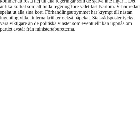
kommer att rösta nej till alla regeringar som de själva inte ingår i. Det
är lika korkat som att bilda regering före valet fast tvärtom. V har redan
spelat ut alla sina kort. Förhandlingsutrymmet har krympt till nästan
ingenting vilket interna kritiker också påpekat. Statsrådsposter tycks
vara viktigare än de politiska vinster som eventuellt kan uppnås om
partiet avstår från ministertaburetterna.