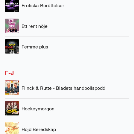
Erotiska Berättelser
Ett rent nöje
Femme plus
F-J
Flinck & Rutte - Bladets handbollspodd
Hockeymorgon
Höjd Beredskap