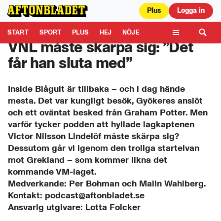
Plus
Logga in
Aftonbladet är en del av Schibsted Media.
Schibsted News Media AB är
ansvarig för dina data på denna webbplats.
Läs mer här
START
SPORT
PLUS
HEJ
NÖJE
VNL måste skärpa sig: ”Det
TIPSA
KULTUR
LEDARE
TV
får han sluta med”
Inside Blågult är tillbaka – och i dag hände
mesta. Det var kungligt besök, Gyökeres anslöt
och ett oväntat besked från Graham Potter. Men
varför tycker podden att hyllade lagkaptenen
Victor Nilsson Lindelöf måste skärpa sig?
Dessutom går vi igenom den troliga startelvan
mot Grekland – som kommer likna det
kommande VM-laget.
Medverkande: Per Bohman och Malin Wahlberg.
Kontakt: podcast@aftonbladet.se
Ansvarig utgivare: Lotta Folcker