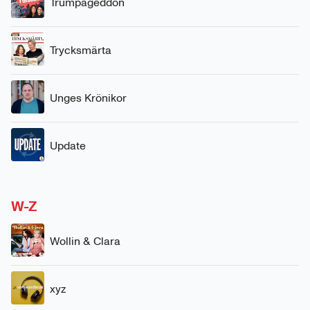
Trumpageddon
Trycksmärta
Unges Krönikor
Update
W-Z
Wollin & Clara
xyz