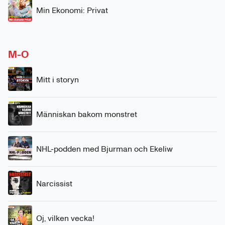
Min Ekonomi: Privat
M-O
Mitt i storyn
Människan bakom monstret
NHL-podden med Bjurman och Ekeliw
Narcissist
Oj, vilken vecka!