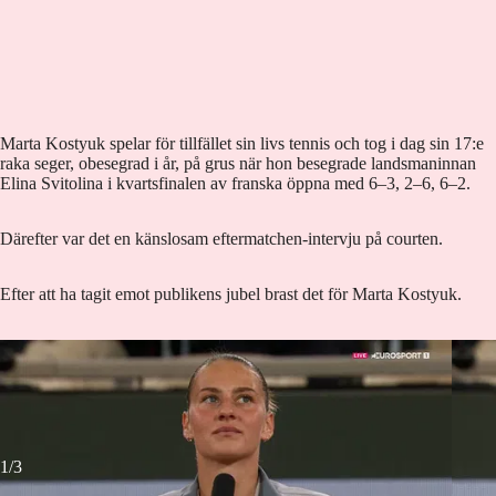
Marta Kostyuk spelar för tillfället sin livs tennis och tog i dag sin 17:e
raka seger, obesegrad i år, på grus när hon besegrade landsmaninnan
Elina Svitolina i kvartsfinalen av franska öppna med 6–3, 2–6, 6–2.
Därefter var det en känslosam eftermatchen-intervju på courten.
Efter att ha tagit emot publikens jubel brast det för Marta Kostyuk.
Marta Kostyuk.
Foto: HBO Max
Marta
1/3