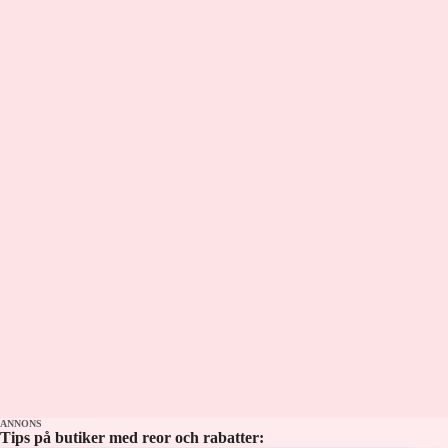
Pontus Wernbloom och Makoto Asahara
Kontakt: podcast@aftonbladet.se Ansvarig
utgivare: Lotta Folcker
ANNONS
Tips på butiker med reor och rabatter: