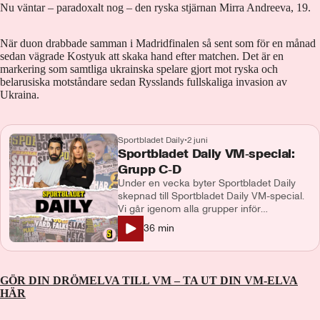
Nu väntar – paradoxalt nog – den ryska stjärnan Mirra Andreeva, 19.
När duon drabbade samman i Madridfinalen så sent som för en månad
sedan vägrade Kostyuk att skaka hand efter matchen. Det är en
markering som samtliga ukrainska spelare gjort mot ryska och
belarusiska motståndare sedan Rysslands fullskaliga invasion av
Ukraina.
Sportbladet Daily
•
2 juni
Sportbladet Daily VM‑special:
Grupp C‑D
Under en vecka byter Sportbladet Daily
skepnad till Sportbladet Daily VM-special.
Vi går igenom alla grupper inför
mästerskapet. Vi pratar om favoriterna,
36
min
skrällarna och spelarna du måste ha koll
på. Du som lyssnar får analyser, snackisar
och våra hetaste spaningar. I detta avsnitt
går vi igenom grupp C och D tillsammans
GÖR DIN DRÖMELVA TILL VM – TA UT DIN VM-ELVA
med Makoto Asahara och Pontus
HÄR
Wernbloom. Programledare och
producent: Demir Lilja Medverkande: