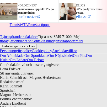
NORDIC NEST
ELLOS
Sommarrea – upp till 70% på
30% på dyraste varan +
heminredning
resten
nordicnest.se
ellos.se
Tennis
WTA
Franska öppna
Tjänstgörande redaktörer
Tipsa oss: SMS 71000, Mejl
tipsa@aftonbladet.se
Kontakta kundtjänst
Rapportera fel
Inställningar för cookies
Personuppgiftspolicy
Cookiepolicy
Användarvillkor
Om Aftonbladet
Om Sportbladet
Om Nöjesbladet
Om Plus
Om
Kultur
Om Ledare
Om Debatt
Chefredaktör, vd och ansvarig utgivare:
Lotta Folcker
Stf ansvariga utgivare:
Karin Schmidt och Magnus Herbertsson
Redaktionschef:
Karin Schmidt
Sportchef:
Magnus Herbertsson
Politisk chefredaktör:
Anders Lindberg