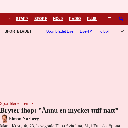
Logga in
START
SPORT
NÖJE
RADIO
PLUS
SÖK
SPORTBLADET
TIPSA
TV
KULTUR
Sportbladet Live
LEDARE
Live-TV
Fotboll
Hockey
Trav
Speltips
TV-guide
Podcasts
F1-bloggen
NHL-bloggen
Silly Season
Motorsport
Kampsport
Managerspel
Fotbollsresan
Hockeyresan
Sportbladet
|
Tennis
Bryter ihop: ”Ännu en mycket tuff natt”
Simon Norberg
Marta Kostyuk, 23, besegrade Elina Svitolina, 31, i Franska öppna.