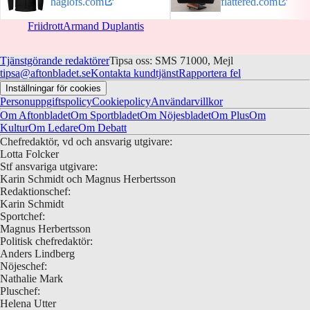
haglofs.com
flattered.com
Friidrott
Armand Duplantis
Tjänstgörande redaktörer
Tipsa oss: SMS 71000, Mejl
tipsa@aftonbladet.se
Kontakta kundtjänst
Rapportera fel
Inställningar för cookies
Personuppgiftspolicy
Cookiepolicy
Användarvillkor
Om Aftonbladet
Om Sportbladet
Om Nöjesbladet
Om Plus
Om
Kultur
Om Ledare
Om Debatt
Chefredaktör, vd och ansvarig utgivare:
Lotta Folcker
Stf ansvariga utgivare:
Karin Schmidt och Magnus Herbertsson
Redaktionschef:
Karin Schmidt
Sportchef:
Magnus Herbertsson
Politisk chefredaktör:
Anders Lindberg
Nöjeschef:
Nathalie Mark
Pluschef:
Helena Utter