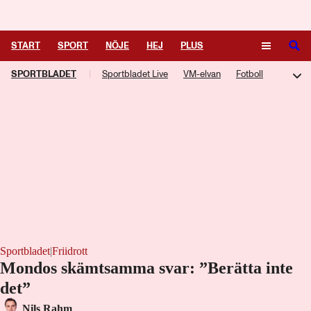
Logga in
START
SPORT
NÖJE
HEJ
PLUS
SPORTBLADET
|
Sportbladet Live
VM-elvan
Fotboll
TIPSA
TV
KULTUR
LEDARE
Hockey
Trav
Speltips
Live-TV
TV-guide
Podcasts
F1-bloggen
NHL-bloggen
Silly Season
Motorsport
Kampsport
Managerspel
Fotbollsresan
Hockeyresan
Sportbladet
|
Friidrott
Mondos skämtsamma svar: ”Berätta inte
det”
Laddar ...
Nils Rahm