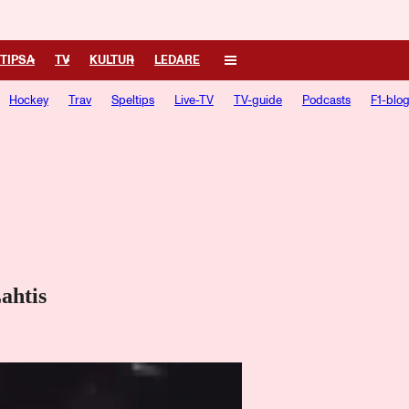
TIPSA
TV
KULTUR
LEDARE
Hockey
Trav
Speltips
Live-TV
TV-guide
Podcasts
F1-blo
ahtis