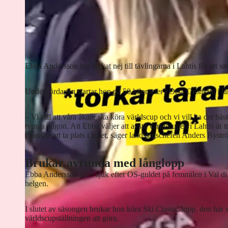
Ebba Andersson har tackat nej till tävlingarna i Lahtis för att sa
Under lördagen startar hon på 50 kilometer i Orsa Grönklitt i 
– Vi vill att våra åkare ska köra världscup och vi vill ha det bästa
tvinga någon. Att Ebba väljer att avstå världscupen i Lahtis är
chansen att ta plats i laget, säger landslagschefen Anders Bystr
Brukar avrunda med långlopp
Ebba Andersson blev sjuk efter OS-guldet på femmilen i Val di
helgen.
I slutet av säsongen brukar hon köra Ski Classic-lopp, den här v
världscupställningen att göra.