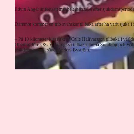
Edvin Anger är fortsatt inte helt återställd efter sjukdomsperiod
Däremot kommer en trio svenskar tillbaka efter ha varit sjuka i 
– På 10 kilometer klassiskt är Calle Halfvarsson tillbaka i värl
Oberhof före OS. Vi får också tillbaka Jonna Sundling och Wil
sjukdomsperiod, säger Anders Byström.