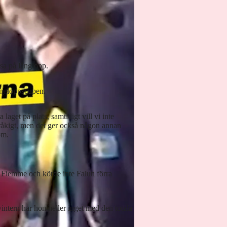
tsa på långlopp.
långloppscupen.
 laget på plats, samtidigt vill vi inte
 tråkigt, men det ger också någon annan
öm.
 Fiemme och körde inte Falun förra
intern har hon heller inget med den totala