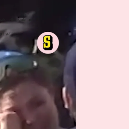
baka efter sjukdom.
i stället.