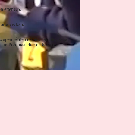
en efter OS.
förra veckan.
dscupen på den distans han blev sexa i
liam Poromaa efter en kortare