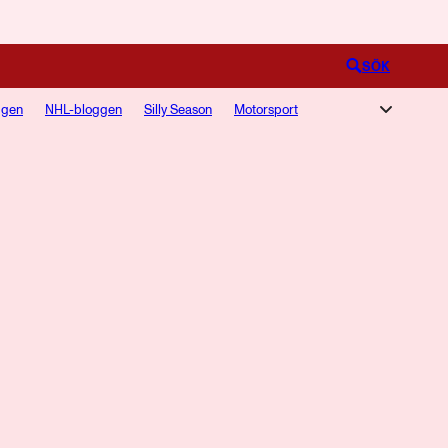
Logga in
SÖK
ggen
NHL-bloggen
Silly Season
Motorsport