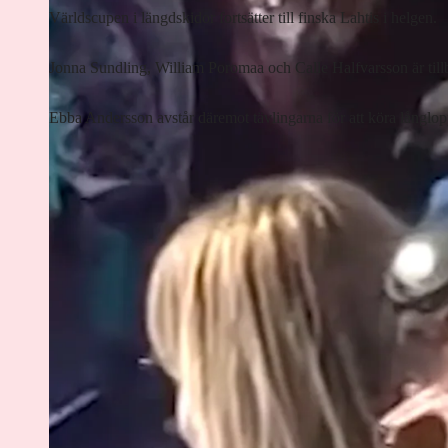
Världscupen i längdskidor fortsätter till finska Lahtis i helgen.
Jonna Sundling, William Poromaa och Calle Halfvarsson är till
Ebba Andersson avstår däremot tävlingarna för att köra långlopp 
Lyssna på artikeln
3
min