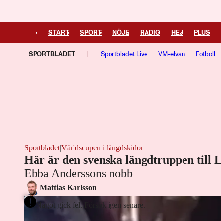
START
SPORT
NÖJE
RADIO
HEJ
PLUS
SPORTBLADET
Sportbladet Live
VM-elvan
Fotboll
Kampsport
Managerspel
Fotbollsresan
Hockeyresan
Sportbladet
|
Världscupen i längdskidor
Här är den svenska längdtruppen till L
Ebba Anderssons nobb
Mattias Karlsson
Något gick fel. Försök igen senare.