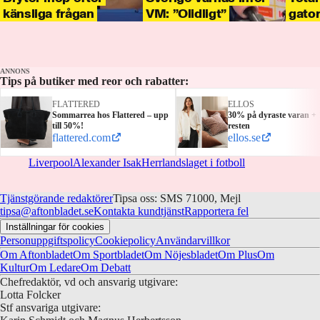
känsliga frågan
VM: ”Olidligt”
gato
ANNONS
Tips på butiker med reor och rabatter:
FLATTERED
ELLOS
Sommarrea hos Flattered – upp
30% på dyraste varan +
till 50%!
resten
flattered.com
ellos.se
Liverpool
Alexander Isak
Herrlandslaget i fotboll
Tjänstgörande redaktörer
Tipsa oss: SMS 71000, Mejl
tipsa@aftonbladet.se
Kontakta kundtjänst
Rapportera fel
Inställningar för cookies
Personuppgiftspolicy
Cookiepolicy
Användarvillkor
Om Aftonbladet
Om Sportbladet
Om Nöjesbladet
Om Plus
Om
Kultur
Om Ledare
Om Debatt
Chefredaktör, vd och ansvarig utgivare:
Lotta Folcker
Stf ansvariga utgivare: