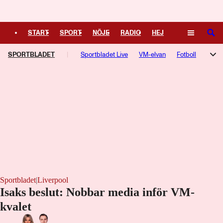
Logga in
START
SPORT
NÖJE
RADIO
HEJ
SÖK
SPORTBLADET
PLUS
TIPSA
Sportbladet Live
TV
KULTUR
VM-elvan
LEDARE
Fotboll
Hockey
Trav
Speltips
Live-TV
TV-guide
Podcasts
F1-bloggen
NHL-bloggen
Silly Season
Motorsport
Kampsport
Managerspel
Fotbollsresan
Hockeyresan
Sportbladet
|
Liverpool
Isaks beslut: Nobbar media inför VM-
kvalet
Laddar ...