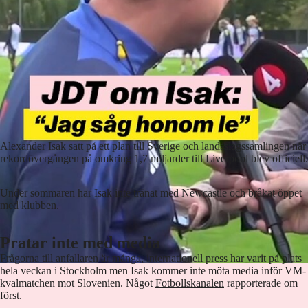
Alexander Isak satt på ett plan till Sverige och landsslagssamlingen när
rekordövergången på omkring 1,7 miljarder till Liverpool blev officiell.
Under sommaren har Isak inte tränat med Newcastle och bråkat öppet
med klubben.
Pratar inte med media
Frågorna till anfallaren är många, internationell press har varit på plats
hela veckan i Stockholm men Isak kommer inte möta media inför VM-
kvalmatchen mot Slovenien. Något
Fotbollskanalen
rapporterade om
först.