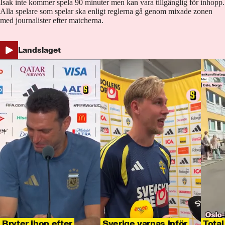
Isak inte kommer spela 90 minuter men kan vara tillgänglig för inhopp.
Alla spelare som spelar ska enligt reglerna gå genom mixade zonen
med journalister efter matcherna.
Landslaget
Bryter ihop efter
Sverige varnas inför
Total