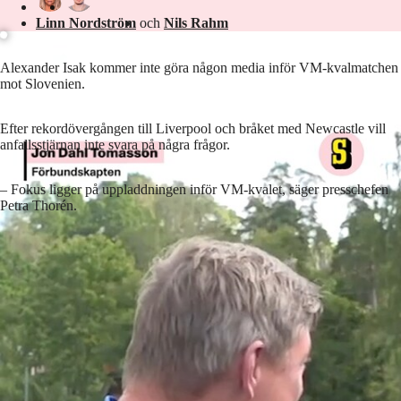
Linn Nordström
och
Nils Rahm
Alexander Isak kommer inte göra någon media inför VM-kvalmatchen
mot Slovenien.
Efter rekordövergången till Liverpool och bråket med Newcastle vill
anfallsstjärnan inte svara på några frågor.
– Fokus ligger på uppladdningen inför VM-kvalet, säger presschefen
Petra Thorén.