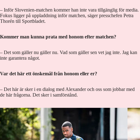
– Inför Slovenien-matchen kommer han inte vara tillgänglig för media.
Fokus ligger på uppladdning inför matchen, säger presschefen Petra
Thorén till Sportbladet.
Kommer man kunna prata med honom efter matchen?
– Det som gäller nu gäller nu. Vad som gäller sen vet jag inte. Jag kan
inte garantera något.
Var det här ett önskemål från honom eller er?
– Det här är sker i en dialog med Alexander och oss som jobbar med
de här frågorna. Det sker i samförstånd.
Alexander Isak under onsdagens träning med landslaget.
Foto: Robin L
Alexa