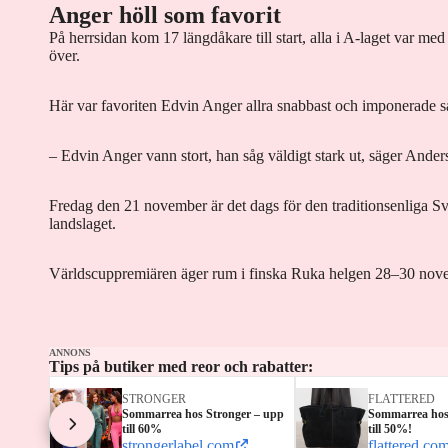
Anger höll som favorit
På herrsidan kom 17 längdåkare till start, alla i A-laget var m
över.
Här var favoriten Edvin Anger allra snabbast och imponerade så
– Edvin Anger vann stort, han såg väldigt stark ut, säger Ande
Fredag den 21 november är det dags för den traditionsenliga Sv
landslaget.
Världscuppremiären äger rum i finska Ruka helgen 28–30 nov
ANNONS
Tips på butiker med reor och rabatter:
STRONGER
FLATTERED
Sommarrea hos Stronger – upp
Sommarrea hos 
till 60%
till 50%!
strongerlabel.com
flattered.co