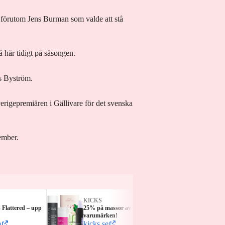
ed förutom Jens Burman som valde att stå
 här tidigt på säsongen.
rs Byström.
erigepremiären i Gällivare för det svenska
ember.
KICKS
ELLO
Flattered – upp
25% på massor av populära
30% på
varumärken!
resten
m
kicks.se
ellos.