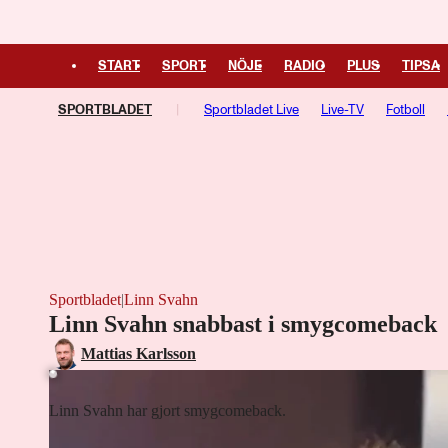
START
SPORT
NÖJE
RADIO
PLUS
TIPSA
SPORTBLADET
Sportbladet Live
Live-TV
Fotboll
Managerspel
Fotbollsresan
Hockeyresan
Sportbladet
|
Linn Svahn
Linn Svahn snabbast i smygcomeback
Laddar ...
Mattias Karlsson
Linn Svahn har gjort smygcomeback.