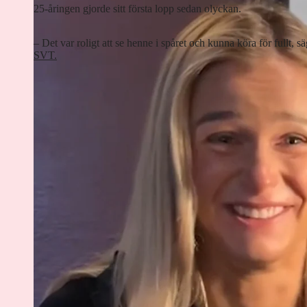
25-åringen gjorde sitt första lopp sedan olyckan.
– Det var roligt att se henne i spåret och kunna köra för fullt, 
SVT.