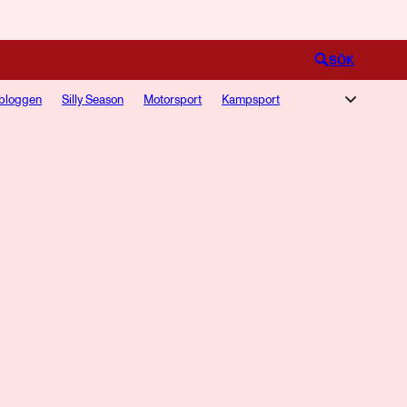
Logga in
SÖK
bloggen
Silly Season
Motorsport
Kampsport