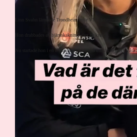
Linn Svahn lämnade Trondheim inför VM i februari.
Hon drabbades av hjärnskakning efter en krasch.
Nu startade hon i en testtävling i sprint på träningslägret i Vålå