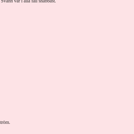
Svahn var i alla fall snabbast.
ström.