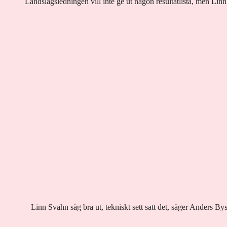
Landslagsledningen vill inte ge ut någon resultatlista, men Linn 
– Linn Svahn såg bra ut, tekniskt sett satt det, säger Anders By