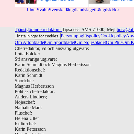
Linn Svahn
Svenska längdlandslaget
Längdskidor
Tjänstgörande redaktörer
Tipsa oss: SMS 71000, Mejl
tipsa@af
Personuppgiftspolicy
Cookiepolicy
Anv
Inställningar för cookies
Om Aftonbladet
Om Sportbladet
Om Nöjesbladet
Om Plus
Om Ku
Chefredaktör, vd och ansvarig utgivare:
Lotta Folcker
Stf ansvariga utgivare:
Karin Schmidt och Magnus Herbertsson
Redaktionschef:
Karin Schmidt
Sportchef:
Magnus Herbertsson
Politisk chefredaktör:
Anders Lindberg
Nöjeschef:
Nathalie Mark
Pluschef:
Helena Utter
Kulturchef:
Karin Pettersson