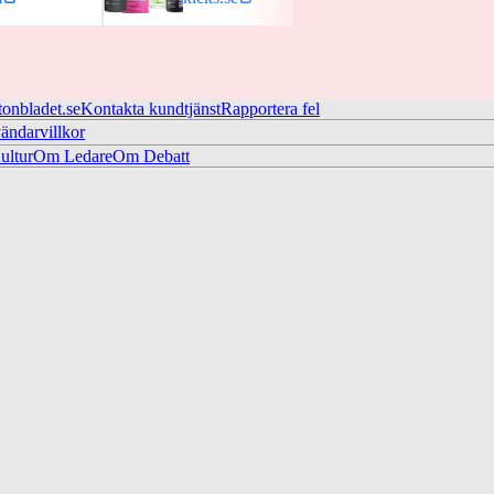
tonbladet.se
Kontakta kundtjänst
Rapportera fel
ändarvillkor
ltur
Om Ledare
Om Debatt