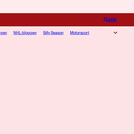
Logga in
SÖK
ggen
NHL-bloggen
Silly Season
Motorsport