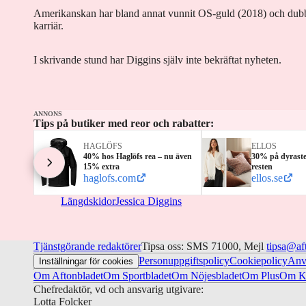
Amerikanskan har bland annat vunnit OS-guld (2018) och dub
karriär.
I skrivande stund har Diggins själv inte bekräftat nyheten.
ANNONS
Tips på butiker med reor och rabatter:
HAGLÖFS
ELLOS
40% hos Haglöfs rea – nu även
30% på dyrast
15% extra
resten
haglofs.com
ellos.se
Längdskidor
Jessica Diggins
Tjänstgörande redaktörer
Tipsa oss: SMS 71000, Mejl
tipsa@af
Personuppgiftspolicy
Cookiepolicy
Anv
Inställningar för cookies
Om Aftonbladet
Om Sportbladet
Om Nöjesbladet
Om Plus
Om Ku
Chefredaktör, vd och ansvarig utgivare:
Lotta Folcker