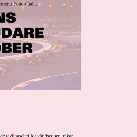
orterar
Fondo Italia.
e tävlingschef för världscupen, råkar