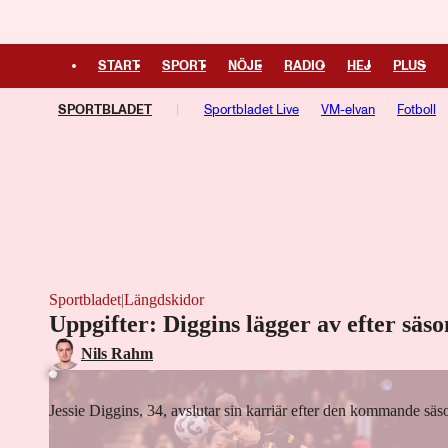
START
SPORT
NÖJE
RADIO
HEJ
PLUS
SPORTBLADET
Sportbladet Live
VM-elvan
Fotboll
Kampsport
Managerspel
Fotbollsresan
Hockeyresan
Sportbladet
|
Längdskidor
Uppgifter: Diggins lägger av efter säs
Laddar ...
Nils Rahm
Jessie Diggins, 34, avslutar sin karriär efter den kommande sä