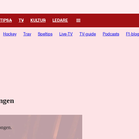
TIPSA
TV
KULTUR
LEDARE
Hockey
Trav
Speltips
Live-TV
TV-guide
Podcasts
F1-blo
ongen
songen.