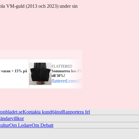
bla VM-guld (2013 och 2023) under sin
FLATTERED
KICK
e varan + 15% på
Sommarrea hos Flattered – upp
25% på
till 50%!
varum
flattered.com
kicks
tonbladet.se
Kontakta kundtjänst
Rapportera fel
ändarvillkor
ltur
Om Ledare
Om Debatt